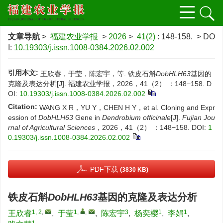
文章导航
>
福建农业学报
>
2026
>
41(2)
: 148-158.
> DO
I:
10.19303/j.issn.1008-0384.2026.02.002
引用本文:
王欣睿，于莹，陈宏宇，等. 铁皮石斛
DobHLH63
基因的
克隆及表达分析[J]. 福建农业学报，2026，41（2） ：148−158.
D
OI:
10.19303/j.issn.1008-0384.2026.02.002
Citation:
WANG X R，YU Y，CHEN H Y，et al. Cloning and Expr
ession of
DobHLH63
Gene in
Dendrobium officinale
[J].
Fujian Jou
rnal of Agricultural Sciences
，2026，41（2） ：148−158.
DOI:
1
0.19303/j.issn.1008-0384.2026.02.002
PDF下载
(3830 KB)
铁皮石斛
DobHLH63
基因的克隆及表达分析
1, 2
,
1
,
,
3
1
1
王欣睿
,
于莹
,
陈宏宇
,
杨奕樱
,
李娟
,
1