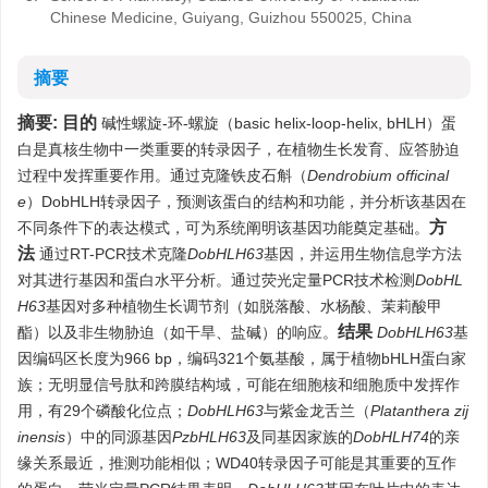
Chinese Medicine, Guiyang, Guizhou 550025, China
摘要
摘要:
目的
碱性螺旋-环-螺旋（basic helix-loop-helix, bHLH）蛋
白是真核生物中一类重要的转录因子，在植物生长发育、应答胁迫
过程中发挥重要作用。通过克隆铁皮石斛（
Dendrobium officinal
e
）DobHLH转录因子，预测该蛋白的结构和功能，并分析该基因在
方
不同条件下的表达模式，可为系统阐明该基因功能奠定基础。
法
通过RT-PCR技术克隆
DobHLH63
基因，并运用生物信息学方法
对其进行基因和蛋白水平分析。通过荧光定量PCR技术检测
DobHL
H63
基因对多种植物生长调节剂（如脱落酸、水杨酸、茉莉酸甲
结果
酯）以及非生物胁迫（如干旱、盐碱）的响应。
DobHLH63
基
因编码区长度为966 bp，编码321个氨基酸，属于植物bHLH蛋白家
族；无明显信号肽和跨膜结构域，可能在细胞核和细胞质中发挥作
用，有29个磷酸化位点；
DobHLH63
与紫金龙舌兰（
Platanthera zij
inensis
）中的同源基因
PzbHLH63
及同基因家族的
DobHLH74
的亲
缘关系最近，推测功能相似；WD40转录因子可能是其重要的互作