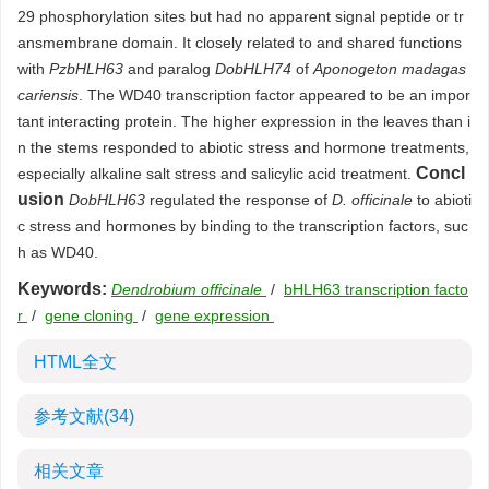
29 phosphorylation sites but had no apparent signal peptide or tr
ansmembrane domain. It closely related to and shared functions
with
PzbHLH63
and paralog
DobHLH74
of
Aponogeton madagas
cariensis
. The WD40 transcription factor appeared to be an impor
tant interacting protein. The higher expression in the leaves than i
n the stems responded to abiotic stress and hormone treatments,
Concl
especially alkaline salt stress and salicylic acid treatment.
usion
DobHLH63
regulated the response of
D. officinale
to abioti
c stress and hormones by binding to the transcription factors, suc
h as WD40.
Keywords:
Dendrobium officinale
/
bHLH63 transcription facto
r
/
gene cloning
/
gene expression
HTML全文
参考文献
(34)
相关文章