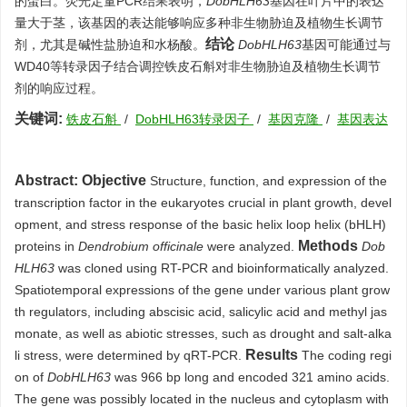
的蛋白。荧光定量PCR结果表明，
DobHLH63
基因在叶片中的表达
量大于茎，该基因的表达能够响应多种非生物胁迫及植物生长调节
结论
剂，尤其是碱性盐胁迫和水杨酸。
DobHLH63
基因可能通过与
WD40等转录因子结合调控铁皮石斛对非生物胁迫及植物生长调节
剂的响应过程。
关键词:
铁皮石斛
/
DobHLH63转录因子
/
基因克隆
/
基因表达
Abstract:
Objective
Structure, function, and expression of the
transcription factor in the eukaryotes crucial in plant growth, devel
opment, and stress response of the basic helix loop helix (bHLH)
Methods
proteins in
Dendrobium officinale
were analyzed.
Dob
HLH63
was cloned using RT-PCR and bioinformatically analyzed.
Spatiotemporal expressions of the gene under various plant grow
th regulators, including abscisic acid, salicylic acid and methyl jas
monate, as well as abiotic stresses, such as drought and salt-alka
Results
li stress, were determined by qRT-PCR.
The coding regi
on of
DobHLH63
was 966 bp long and encoded 321 amino acids.
The gene was possibly located in the nucleus and cytoplasm with