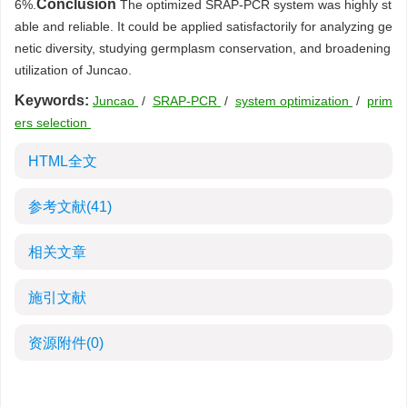
Conclusion
6%.
The optimized SRAP-PCR system was highly st
able and reliable. It could be applied satisfactorily for analyzing ge
netic diversity, studying germplasm conservation, and broadening
utilization of Juncao.
Keywords:
Juncao
/
SRAP-PCR
/
system optimization
/
prim
ers selection
HTML全文
参考文献
(41)
相关文章
施引文献
资源附件
(0)