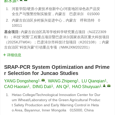
郝水源
1.
河套学院/硬质小麦技术创新中心/河套地区绿色农产品安
全生产与预警控制实验室，内蒙古 巴彦淖尔 015000
2.
内蒙古自治区乡村振兴促进中心，内蒙古 呼和浩特 0
10011
基金项目:
内蒙古自治区高等学校科学研究重点项目（NJZZ2309
8）；科技“突围”工程重点项目暨巴彦淖尔国家农高区重大科技项目
（2025KJTW04）；巴彦淖尔市科技计划项目（K202108）；内蒙
古自治区“科技兴蒙”行动重点专项（NMKJXM202201）
详细信息
SRAP-PCR System Optimization and Prime
r Selection for Juncao Studies
1
,
1
1
YANG Dongsheng
,
WANG Zhipeng
,
LU Qianqian
,
1
1
2
1
,
,
CAO Haoran
,
DING Dali
,
AN Qi
,
HAO Shuiyuan
1.
Hetao College/Technological Innovation Center for Dur
um Wheat/Laboratory of the Green Agricultural Produc
t Safety Production and Early Warning Control in Heta
o Area, Bayannur, Inner Mongolia 015000, China