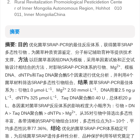
2.
Rural Revitalization Promoiological Pesticidetion Cente
r of Inner Mongolia Autonomous Region, Hohhot 010
011, Inner MongoliaChina
摘要
摘要:
目的
优化菌草SRAP-PCR的最佳反应体系，获得菌草SRAP
多态性引物，为菌草种质资源鉴定、分子标记辅助育种等提供技术
方法
支撑。
以巨菌草基因组DNA为模板，采用单因素试验和正交试
2+
验设计相结合的方法，对影响SRAP-PCR体系的引物、Mg
、模板
DNA、dNTPs和
Taq
DNA聚合酶5个因素进行优化分析，并利用4个
结果
菌草材料筛选SRAP多态性引物组合。
菌草SRAP-PCR最佳体
–1
2+
–1
系为：引物1.0 μmol·L
、Mg
2.50 mmol·L
、DNA用量2.5 ng·μ
–1
–1
L
、dNTPs 325 μmol·L
、
Taq
DNA聚合酶0.40 U，总体积20 μ
L。各因素对菌草SRAP反应体系的影响程度大小顺序为：引物＞DN
2+
A＞
Taq
DNA聚合酶＞dNTPs＞Mg
。从35对引物中筛选出多态性
丰富、条带清晰的SRAP引物组合18对，多态性位点为3～10个，平
结论
均多态性比率77.36%。
优化的菌草SRAP-PCR体系稳定可
靠，为后续菌草SRAP遗传多样性分析、品种保护利用等研究奠定了