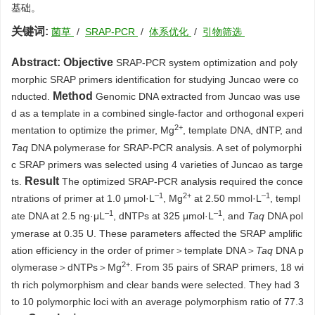
基础。
关键词:
菌草
/
SRAP-PCR
/
体系优化
/
引物筛选
Abstract:
Objective
SRAP-PCR system optimization and poly
morphic SRAP primers identification for studying Juncao were co
Method
nducted.
Genomic DNA extracted from Juncao was use
d as a template in a combined single-factor and orthogonal experi
2+
mentation to optimize the primer, Mg
, template DNA, dNTP, and
Taq
DNA polymerase for SRAP-PCR analysis. A set of polymorphi
c SRAP primers was selected using 4 varieties of Juncao as targe
Result
ts.
The optimized SRAP-PCR analysis required the conce
–1
2+
–1
ntrations of primer at 1.0 μmol·L
, Mg
at 2.50 mmol·L
, templ
–1
–1
ate DNA at 2.5 ng·μL
, dNTPs at 325 μmol·L
, and
Taq
DNA pol
ymerase at 0.35 U. These parameters affected the SRAP amplific
ation efficiency in the order of primer＞template DNA＞
Taq
DNA p
2+
olymerase＞dNTPs＞Mg
. From 35 pairs of SRAP primers, 18 wi
th rich polymorphism and clear bands were selected. They had 3
to 10 polymorphic loci with an average polymorphism ratio of 77.3