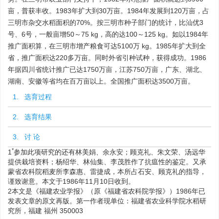
亩，普获丰收。1983年扩大到30万亩。1984年发展到120万亩，占
三明市杂交水稻面积的70%。按三明市种子部门的统计，比汕优3
号、6号，一般亩增50～75 kg，高的达100～125 kg。如以1984年
推广面积算，在三明市增产粮食可达
5100
万 kg。1985年扩大到全
省，推广面积达220多万亩。同时外省引种试种，获得成功。1986
年据四川省统计推广已达
1750
万亩，江苏750万亩，广东、湖北、
湖南、安徽等省均在百万亩以上。全国推广面积达
3500
万亩。
1. 选育过程
2. 选育结果
3. 讨 论
*
1
参加此项研究的还有林美娟、余永安；顾克礼、朱文荣、汤远华
提供栽培资料；杨绍华、林仙集、李茂胜作了抗瘟性的鉴定。又承
蒙省农科院稻麦所李森惠、雷捷成，本所占石安、顾克礼的指导，
谨致谢意。本文于1986年11月10日收到。
2
本文是《福建农业学报》（原《福建省农科院学报》）1986年已
发表文章的原文再版。第一作者现单位：福建省农业科学院水稻研
究所，福建 福州
350003