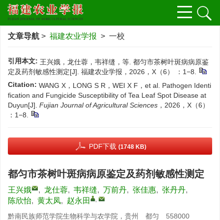
文章导航
>
福建农业学报
> 一校
引用本文:
王兴娥，龙仕蓉，韦祥缝，等. 都匀市茶树叶斑病病原鉴
定及药剂敏感性测定[J]. 福建农业学报，2026，X（6） ：1−8.
Citation:
WANG X，LONG S R，WEI X F，et al. Pathogen Identi
fication and Fungicide Susceptibility of Tea Leaf Spot Disease at
Duyun[J].
Fujian Journal of Agricultural Sciences
，2026，X（6）
：1−8.
PDF下载
(1748 KB)
都匀市茶树叶斑病病原鉴定及药剂敏感性测定
王兴娥
,
龙仕蓉
,
韦祥缝
,
万前丹
,
张佳惠
,
张丹丹
,
,
陈欣怡
,
黄太凤
,
赵永田
黔南民族师范学院生物科学与农学院，贵州 都匀 558000