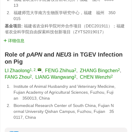
13
2.
福建师范大学南方生物医学研究中心，福建 福州 350
015
基金项目:
福建省农业科学院对外合作项目（DEC201911）；福建
省农业科学院自由探索科技创新项目（ZYTS2019017）
详细信息
Role of
pAPN
and
NEU
3 in TGEV Infection
on Pig
1, 2
,
2
2
LI Zhaolong
,
FENG Zhihua
,
ZHANG Bingchen
,
2
2
2
FANG Zhou
,
LIANG Wangwang
,
CHEN Wenzhi
1.
Institute of Animal Husbandry and Veterinary Medicine,
Fujian Academy of Agricultural Sciences, Fuzhou, Fuji
an 350013, China
2.
Biomedical Research Center of South China, Fujian N
ormal University Qishan Campus, Fuzhou, Fujian 35
0117, China