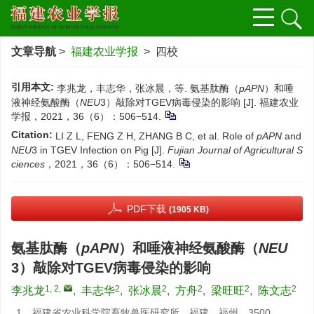
文章导航
>
福建农业学报
> 四校
引用本文:
李兆龙，丰志华，张冰晨，等. 氨基肽酶（
pAPN
）和唾
液神经氨酸酶（
NEU
3）敲除对TGEV病毒侵染的影响 [J]. 福建农业
学报，2021，36（6）：506−514.
Citation:
LI Z L, FENG Z H, ZHANG B C, et al. Role of
pAPN
and
NEU
3 in TGEV Infection on Pig [J].
Fujian Journal of Agricultural S
ciences
，2021，36（6）：506−514.
PDF下载
(1905 KB)
氨基肽酶（
pAPN
）和唾液神经氨酸酶（
NEU
3）敲除对TGEV病毒侵染的影响
1, 2
,
2
2
2
2
2
李兆龙
,
丰志华
,
张冰晨
,
方舟
,
梁旺旺
,
陈文志
1.
福建省农业科学院畜牧兽医研究所，福建 福州 3500