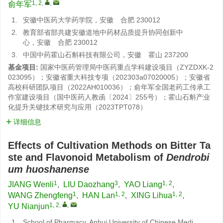
1, 2
,
,
俞年军
1.
安徽中医药大学药学院，安徽 合肥 230012
2.
教育部省部共建安徽道地中药材品质提升协同创新中
心，安徽 合肥 230012
3.
中国中药霍山石斛科技有限公司，安徽 霍山 237200
基金项目:
国家中医药管理局中医药重点学科建设项目（ZYZDXK-2
023095）；安徽省重大科技专项（202303a07020005）；安徽省
高校科研团队项目（2022AH010036）；俞年军全国老药工传承工
作室建设项目（国中医药人教函〔2024〕255号）；霍山石斛产业
化提升关键技术研究与应用（2023TPT078）
详细信息
Effects of Cultivation Methods on Bitter Ta
ste and Flavonoid Metabolism of
Dendrobi
um huoshanense
1
3
1, 2
JIANG Wenli
,
LIU Daozhang
,
YAO Liang
,
1
1, 2
1, 2
WANG Zhengfeng
,
HAN Lan
,
XING Lihua
,
1, 2
,
,
YU Nianjun
1.
School of Pharmacy, Anhui University of Chinese Medi