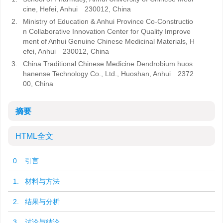
cine, Hefei, Anhui 230012, China
2.
Ministry of Education & Anhui Province Co-Constructio
n Collaborative Innovation Center for Quality Improve
ment of Anhui Genuine Chinese Medicinal Materials, H
efei, Anhui 230012, China
3.
China Traditional Chinese Medicine Dendrobium huos
hanense Technology Co., Ltd., Huoshan, Anhui 2372
00, China
摘要
HTML全文
0. 引言
1. 材料与方法
2. 结果与分析
3. 讨论与结论