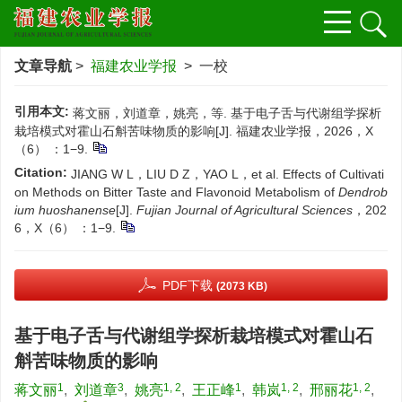
文章导航
>
福建农业学报
> 一校
引用本文:
蒋文丽，刘道章，姚亮，等. 基于电子舌与代谢组学探析
栽培模式对霍山石斛苦味物质的影响[J]. 福建农业学报，2026，X
（6） ：1−9.
Citation:
JIANG W L，LIU D Z，YAO L，et al. Effects of Cultivati
on Methods on Bitter Taste and Flavonoid Metabolism of
Dendrob
ium huoshanense
[J].
Fujian Journal of Agricultural Sciences
，202
6，X（6） ：1−9.
PDF下载
(2073 KB)
基于电子舌与代谢组学探析栽培模式对霍山石
斛苦味物质的影响
1
3
1, 2
1
1, 2
1, 2
蒋文丽
,
刘道章
,
姚亮
,
王正峰
,
韩岚
,
邢丽花
,