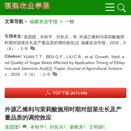
文章导航
>
福建农业学报
> 一校
引用本文:
袁团团，本秋平，刘长兵，等. 外源乙烯利与茉莉酸施用
时期对甜菜生长及产量品质的调控效应[J]. 福建农业学报，2026，X
（6） ：1−9.
Citation:
YUAN T T，BEN Q P，LIU C B，et al. Growth, Yield, a
nd Quality of Sugar Beets Affected by Application Timing of Ethep
hon and Jasmonic Acid[J].
Fujian Journal of Agricultural Science
s
，2026，X（6） ：1−9.
PDF下载
(4171 KB)
外源乙烯利与茉莉酸施用时期对甜菜生长及产
量品质的调控效应
1
,
1
1
1
2
袁团团
,
本秋平
,
刘长兵
,
谢晓东
,
王明娟
,