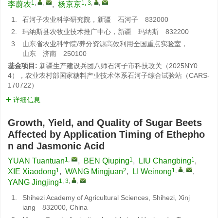
1
,
,
1, 3
,
,
李蔚农
,
杨京京
1.
石河子农业科学研究院，新疆 石河子 832000
2.
玛纳斯县农牧业技术推广中心，新疆 玛纳斯 832200
3.
山东省农业科学院/养分资源高效利用全国重点实验室，
山东 济南 250100
基金项目:
新疆生产建设兵团八师石河子市科技攻关（2025NY0
4），农业农村部国家糖料产业技术体系石河子综合试验站（CARS-
170722）
详细信息
Growth, Yield, and Quality of Sugar Beets
Affected by Application Timing of Ethepho
n and Jasmonic Acid
1
,
1
1
YUAN Tuantuan
,
BEN Qiuping
,
LIU Changbing
,
1
2
1
,
,
XIE Xiaodong
,
WANG Mingjuan
,
LI Weinong
,
1, 3
,
,
YANG Jingjing
1.
Shihezi Academy of Agricultural Sciences, Shihezi, Xinj
iang 832000, China