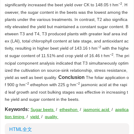
−2
significantly increased the beet yield over CK to 148.05 t·hm
. H
owever, the sugar content in the beets was the lowest among the
plants under the various treatments. In contrast, T2 also significa
ntly elevated the yield but maintained a constant sugar content. B
etween T3 and T4, T3 produced plants with greater leaf area ind
ex (LAI), total chlorophyll content at late stage, and antioxidant ac
−2
tivity, resulting in higher beet yield of 143.16 t·hm
with the highe
−2
st sugar content of 11.51% and crop yield of 16.46 t·hm
. The pri
ncipal component analysis indicated that T3 simultaneously optim
ized the cultivation on source-sink relationship, stress resistance,
Conclusion
yield as well as beet quality.
The foliar application o
−2
−2
f 900 g·hm
ethephon with 225 g·hm
jasmonic acid at the rapi
d leaf growth and root bulking stages was effective in increasing t
he yield and sugar content in the beets.
Keywords:
Sugar beets
/
ethephon
/
jasmonic acid
/
applica
tion timing
/
yield
/
quality
HTML全文