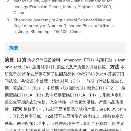
2.
Manas County Agricultural and Animal Husbandry Tec
hnology Extension Center, Manas, Xinjiang 832200,
China
3.
Shandong Academy of Agricultural Sciences/National
Key Laboratory of Nutrient Resource Efficient Utilizatio
n, Jinan, Shandong 250100, China
摘要
摘要:
目的
为探究外源乙烯利（ethephon, ETH）与茉莉酸（jasm
方法
onic acid, JA）施用时期对甜菜生长及产质量的调控效应。
本
研究于2025年在新疆石河子以甜菜品种‘KWS7748’为材料开展了田
间试验。共设置5个处理：清水对照（CK）、前期（叶丛快速生长
期）喷施ETH（T1）、中后期（块根膨大期）喷施ETH（T2）、前
期配施ETH+JA（T3）及中后期配施ETH+JA（T4），系统测定甜
菜全生育期的农艺性状、光合特性、抗氧化酶活性、产量与品质指
结果
标。
相较于CK，T1处理显著提高了块根产量，达148.05 t·hm
−2
，但其含糖率较低；T2处理可在显著增产的基础上，维持稳定含
糖率。两种配施处理中，T3处理表现最优，其叶面积指数、叶片光
合色素含量及抗氧化系统活性均维持较高水平，最终在获得较高产