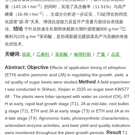
−2
量（143.16 t·hm
）的同时，实现了高含糖率（11.51%）与高产
−2
糖量（16.46 t·hm
）。主成分分析进一步证实，T3处理在协同优
化甜菜“源-库”关系、增强抗逆能力及提升产质量方面综合表现最
−2
结论
佳。
于叶丛快速生长期和块根膨大期叶面喷施900 g·hm
乙
−2
烯利与225 g·hm
茉莉酸，是协调新疆北疆甜菜高产与高糖的有效
化控技术。
关键词:
甜菜
/
乙烯利
/
茉莉酸
/
施用时期
/
产量
/
品质
Abstract:
Objective
Effects of application timing of ethephon
(ETH) and/or jasmonic acid (JA) in regulating the growth, yield, a
Method
nd quality of sugar beets were studied.
A field experimen
t was conducted in Shihezi, Xinjian in 2025 on sugar beet KWS77
48 . The plants were foliar-sprayed with water as control (CK), ET
H at early, rapid leaf growth stage (T1), JA at mid-late, root bulkin
g stage (T2), ETH and JA at early stage (T3) or ETH and JA at mi
d-late stage (T4). Agronomic traits, photosynthetic characteristics,
antioxidant enzyme activities, and beet yield and quality indicators
Result
were monitored throughout the plant growth periods.
T1