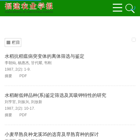
栏目
水稻抗稻瘟病突变体的离体筛选与鉴定
李朝灿
,
杨惠杰
,
甘代耀
,
韦刚
1987, 2(2): 1-9.
摘要
PDF
水稻耐低钾品种(系)鉴定筛选及其吸钾特性的研究
刘亨官
,
刘振兴
,
刘放新
1987, 2(2): 10-17.
摘要
PDF
小麦早熟良种龙溪35的选育及早熟育种的探讨