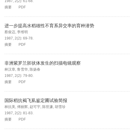
1987, 2(2): 61-68.
摘要
PDF
进一步提高水稻雄性不育系异交率的育种潜势
蔡俊迈
,
李维明
1987, 2(2): 69-78.
摘要
PDF
非洲紫罗兰胚状体发生的扫描电镜观察
林汉章
,
鲁雪华
,
陈扬春
1987, 2(2): 79-80.
摘要
PDF
国际稻抗褐飞虱鉴定圃试验简报
林抗美
,
傅丽辉
,
赵可宇
,
陈世濂
,
胡雪珍
1987, 2(2): 81-83.
摘要
PDF