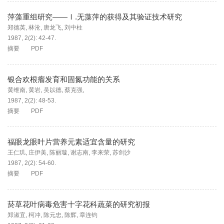
萍藻重组研究——Ⅰ.无藻萍的获得及其验证技术研究
郑德英
,
林沧
,
唐龙飞
,
刘中柱
1987, 2(2): 42-47.
摘要
PDF
银合欢根瘤发育和固氮功能的关系
黄维南
,
黄岩
,
吴以德
,
蔡克强
,
1987, 2(2): 48-53.
摘要
PDF
福眼龙眼叶片营养元素适宜含量的研究
王仁玑
,
庄伊美
,
陈丽璇
,
谢志南
,
李来荣
,
苏剑沙
1987, 2(2): 54-60.
摘要
PDF
菸草花叶病毒危害十字花科蔬菜的研究初报
郑淑宜
,
柯冲
,
陈元忠
,
陈辉
,
章连钧