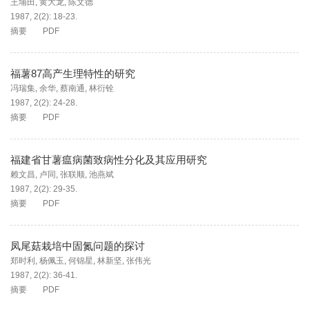
王埔田
,
黄大龙
,
陈文德
1987, 2(2): 18-23.
摘要
PDF
福薯87高产生理特性的研究
冯瑞集
,
余华
,
蔡南通
,
林衍铨
1987, 2(2): 24-28.
摘要
PDF
福建省甘薯瘟病菌致病性分化及其应用研究
赖文昌
,
卢同
,
张联顺
,
池燕斌
1987, 2(2): 29-35.
摘要
PDF
凤尾菇栽培中固氮问题的探讨
郑时利
,
杨佩玉
,
何锦星
,
林新坚
,
张伟光
1987, 2(2): 36-41.
摘要
PDF