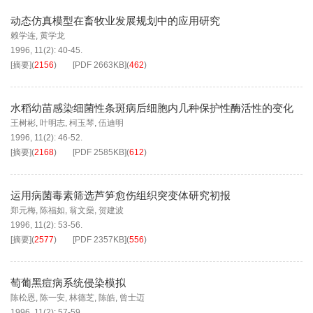
动态仿真模型在畜牧业发展规划中的应用研究
赖学连
,
黄学龙
1996, 11(2): 40-45.
[摘要]
(
2156
)
[PDF
2663KB
]
(
462
)
水稻幼苗感染细菌性条斑病后细胞内几种保护性酶活性的变化
王树彬
,
叶明志
,
柯玉琴
,
伍迪明
1996, 11(2): 46-52.
[摘要]
(
2168
)
[PDF
2585KB
]
(
612
)
运用病菌毒素筛选芦笋愈伤组织突变体研究初报
郑元梅
,
陈福如
,
翁文燊
,
贺建波
1996, 11(2): 53-56.
[摘要]
(
2577
)
[PDF
2357KB
]
(
556
)
萄葡黑痘病系统侵染模拟
陈松恩
,
陈一安
,
林德芝
,
陈皓
,
曾士迈
1996, 11(2): 57-59.