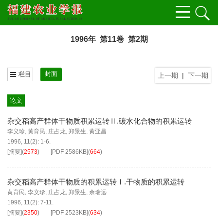
1996年 第11卷 第2期
封面
栏目
上一期
|
下一期
论文
杂交稻高产群体干物质积累运转Ⅱ.碳水化合物的积累运转
李义珍
,
黄育民
,
庄占龙
,
郑景生
,
黄亚昌
1996, 11(2): 1-6.
[摘要]
(
2573
)
[PDF
2586KB
]
(
664
)
杂交稻高产群体干物质的积累运转Ⅰ.干物质的积累运转
黄育民
,
李义珍
,
庄占龙
,
郑景生
,
余瑞远
1996, 11(2): 7-11.
[摘要]
(
2350
)
[PDF
2523KB
]
(
634
)