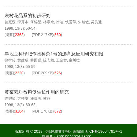
灰树花品系的初步研究
曾宪森
,
李开本
,
何锦星
,
林章余
,
徐洁
,
钱爱萍
,
朱黎敏
,
吴良通
1998, 13(3): 50-54.
[摘要]
(
2368
)
[PDF
217KB
]
(
560
)
旱地豆科绿肥作物科杂1号的选育及应用研究初报
徐树传
,
黄建成
,
林国强
,
陈志雄
,
王金官
,
童川拉
1998, 13(3): 55-59.
[摘要]
(
2220
)
[PDF
209KB
]
(
626
)
黄霉素对番鸭促生长作用的研究
陈婉如
,
方桂友
,
潘瑞珍
,
林燕
1998, 13(3): 60-63.
[摘要]
(
3184
)
[PDF
170KB
]
(
672
)
版权所有 © 2018 《福建农业学报》编辑部
闽ICP备19004781号-1
网安备：35010046024-23001