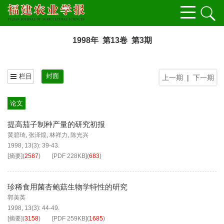
1998年 第13卷 第3期
封面
栏目
上一期
|
下一期
论文
提高茄子制种产量的研究初报
黄碧琦
,
张泽煌
,
林祥力
,
陈光兴
1998, 13(3): 39-43.
[摘要]
(
2587
)
[PDF
228KB
]
(
683
)
珍稀食用菌杏鲍菇生物学特性的研究
郭美英
1998, 13(3): 44-49.
[摘要]
(
3158
)
[PDF
259KB
]
(
1685
)