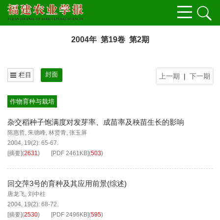
2004年 第19卷 第2期
封面
栏目
上一期
|
下一期
作物育种与栽培
杂交稻种子饱满度对发芽率、成苗率及秧苗生长的影响
陈惠哲
,
朱德峰
,
林贤青
,
张玉屏
2004, 19(2): 65-67.
[摘要]
(
2631
)
[PDF
2461KB
]
(
503
)
回交萍3号的育种及其应用前景(综述)
唐龙飞
,
刘中柱
2004, 19(2): 68-72.
[摘要]
(
2530
)
[PDF
2496KB
]
(
595
)