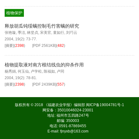
植物保护
释放胡瓜钝绥螨控制毛竹害螨的研究
张艳璇
,
季洁
,
林坚贞
,
宋美官
,
童如行
,
刘巧云
2004, 19(2): 73-77.
[摘要]
(
2398
)
[PDF
2561KB
]
(
482
)
植物提取液对南方根结线虫的抑杀作用
杨秀娟
,
何玉仙
,
卢学松
,
陈福如
,
卢同
2004, 19(2): 78-81.
[摘要]
(
2398
)
[PDF
2439KB
]
(
557
)
版权所有 © 2018 《福建农业学报》编辑部
闽ICP备19004781号-1
网安备：35010046024-23001
地址: 福州市五四路247号
邮编: 350003
电话: 0591-87869455
E-mail:
fjnyxb@163.com