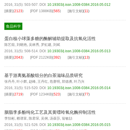
2016, 31(5): 503-507.
DOI:
10.19303/j.issn.1008-0384.2016.05.012
[摘要]
(
2123
)
[PDF
1388KB
]
(
565
)
[施引文献]
(
11
)
食品科学
蛋白核小球藻多糖的酶解辅助提取及抗氧化活性
陈艺煊
,
刘晓艳
,
吴林秀
,
罗虹建
,
刘斌
2016, 31(5): 508-514.
DOI:
10.19303/j.issn.1008-0384.2016.05.013
[摘要]
(
2043
)
[PDF
2122KB
]
(
392
)
[施引文献]
(
13
)
基于游离氨基酸组分的白茶滋味品质研究
张丹丹
,
叶小辉
,
赵峰
,
王丹红
,
危赛明
,
郑德勇
,
叶乃兴
2016, 31(5): 515-520.
DOI:
10.19303/j.issn.1008-0384.2016.05.014
[摘要]
(
2719
)
[PDF
1234KB
]
(
523
)
[施引文献]
(
77
)
胭脂李多酚纯化工艺及其黄嘌呤氧化酶抑制活性
李怡彬
,
赖谱富
,
陈君琛
,
吴俐
,
汤葆莎
,
翁敏劼
2016, 31(5): 521-526.
DOI:
10.19303/j.issn.1008-0384.2016.05.015