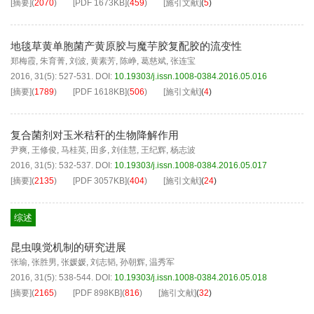
[摘要]
(
2070
)
[PDF
1673KB
]
(
459
)
[施引文献]
(
5
)
地毯草黄单胞菌产黄原胶与魔芋胶复配胶的流变性
郑梅霞
,
朱育菁
,
刘波
,
黄素芳
,
陈峥
,
葛慈斌
,
张连宝
2016, 31(5): 527-531.
DOI:
10.19303/j.issn.1008-0384.2016.05.016
[摘要]
(
1789
)
[PDF
1618KB
]
(
506
)
[施引文献]
(
4
)
复合菌剂对玉米秸秆的生物降解作用
尹爽
,
王修俊
,
马桂英
,
田多
,
刘佳慧
,
王纪辉
,
杨志波
2016, 31(5): 532-537.
DOI:
10.19303/j.issn.1008-0384.2016.05.017
[摘要]
(
2135
)
[PDF
3057KB
]
(
404
)
[施引文献]
(
24
)
综述
昆虫嗅觉机制的研究进展
张瑜
,
张胜男
,
张媛媛
,
刘志韬
,
孙朝辉
,
温秀军
2016, 31(5): 538-544.
DOI:
10.19303/j.issn.1008-0384.2016.05.018
[摘要]
(
2165
)
[PDF
898KB
]
(
816
)
[施引文献]
(
32
)