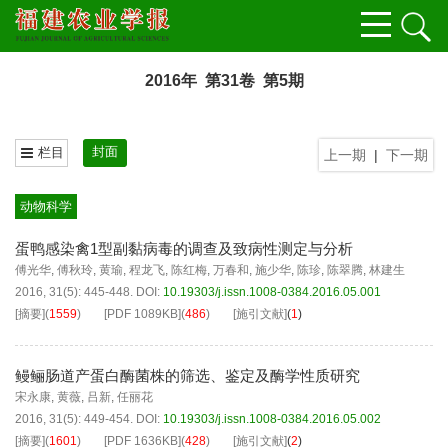
2016年 第31卷 第5期
封面
栏目
上一期
|
下一期
动物科学
蛋鸭感染禽1型副黏病毒的调查及致病性测定与分析
傅光华
,
傅秋玲
,
黄瑜
,
程龙飞
,
陈红梅
,
万春和
,
施少华
,
陈珍
,
陈翠腾
,
林建生
2016, 31(5): 445-448.
DOI:
10.19303/j.issn.1008-0384.2016.05.001
[摘要]
(
1559
)
[PDF
1089KB
]
(
486
)
[施引文献]
(
1
)
鳗鲡肠道产蛋白酶菌株的筛选、鉴定及酶学性质研究
宋永康
,
黄薇
,
吕新
,
任丽花
2016, 31(5): 449-454.
DOI:
10.19303/j.issn.1008-0384.2016.05.002
[摘要]
(
1601
)
[PDF
1636KB
]
(
428
)
[施引文献]
(
2
)