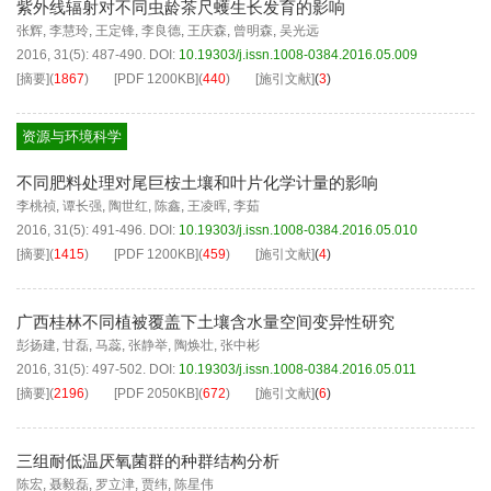
紫外线辐射对不同虫龄茶尺蠖生长发育的影响
张辉
,
李慧玲
,
王定锋
,
李良德
,
王庆森
,
曾明森
,
吴光远
2016, 31(5): 487-490.
DOI:
10.19303/j.issn.1008-0384.2016.05.009
[摘要]
(
1867
)
[PDF
1200KB
]
(
440
)
[施引文献]
(
3
)
资源与环境科学
不同肥料处理对尾巨桉土壤和叶片化学计量的影响
李桃祯
,
谭长强
,
陶世红
,
陈鑫
,
王凌晖
,
李茹
2016, 31(5): 491-496.
DOI:
10.19303/j.issn.1008-0384.2016.05.010
[摘要]
(
1415
)
[PDF
1200KB
]
(
459
)
[施引文献]
(
4
)
广西桂林不同植被覆盖下土壤含水量空间变异性研究
彭扬建
,
甘磊
,
马蕊
,
张静举
,
陶焕壮
,
张中彬
2016, 31(5): 497-502.
DOI:
10.19303/j.issn.1008-0384.2016.05.011
[摘要]
(
2196
)
[PDF
2050KB
]
(
672
)
[施引文献]
(
6
)
三组耐低温厌氧菌群的种群结构分析
陈宏
,
聂毅磊
,
罗立津
,
贾纬
,
陈星伟