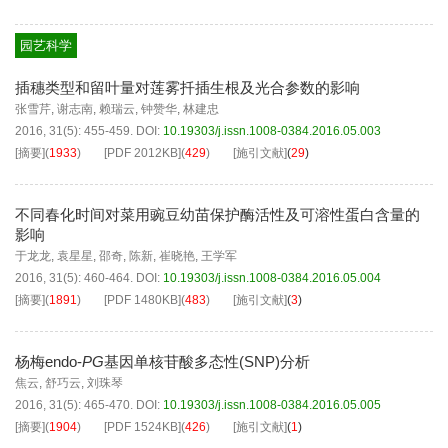
园艺科学
插穗类型和留叶量对莲雾扦插生根及光合参数的影响
张雪芹
,
谢志南
,
赖瑞云
,
钟赞华
,
林建忠
2016, 31(5): 455-459.
DOI:
10.19303/j.issn.1008-0384.2016.05.003
[摘要]
(
1933
)
[PDF
2012KB
]
(
429
)
[施引文献]
(
29
)
不同春化时间对菜用豌豆幼苗保护酶活性及可溶性蛋白含量的
影响
于龙龙
,
袁星星
,
邵奇
,
陈新
,
崔晓艳
,
王学军
2016, 31(5): 460-464.
DOI:
10.19303/j.issn.1008-0384.2016.05.004
[摘要]
(
1891
)
[PDF
1480KB
]
(
483
)
[施引文献]
(
3
)
杨梅endo-
PG
基因单核苷酸多态性(SNP)分析
焦云
,
舒巧云
,
刘珠琴
2016, 31(5): 465-470.
DOI:
10.19303/j.issn.1008-0384.2016.05.005
[摘要]
(
1904
)
[PDF
1524KB
]
(
426
)
[施引文献]
(
1
)