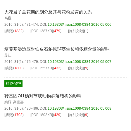
大花君子兰花期的划分及其与花粉发育的关系
高巍
2016, 31(5): 471-474.
DOI:
10.19303/j.issn.1008-0384.2016.05.006
[摘要]
(
1882
)
[PDF
1387KB
]
(
479
)
[施引文献]
(
1
)
培养基渗透压对铁皮石斛原球茎生长和多糖含量的影响
苏江
2016, 31(5): 475-479.
DOI:
10.19303/j.issn.1008-0384.2016.05.007
[摘要]
(
1800
)
[PDF
1557KB
]
(
432
)
[施引文献]
(
9
)
植物保护
转基因741杨对节肢动物群落结构的影响
姚丽
,
高宝嘉
2016, 31(5): 480-486.
DOI:
10.19303/j.issn.1008-0384.2016.05.008
[摘要]
(
1703
)
[PDF
1803KB
]
(
429
)
[施引文献]
(
9
)