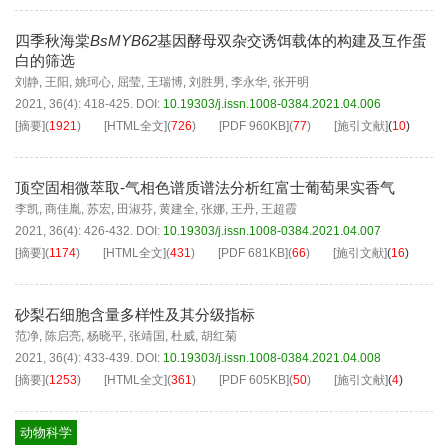
四季秋海棠
BsMYB62
基因酵母双杂交诱饵载体的构建及互作蛋
白的筛选
刘静
,
王阳
,
姚珂心
,
屈莹
,
王瑞博
,
刘胜男
,
李永华
,
张开明
2021, 36(4): 418-425.
DOI:
10.19303/j.issn.1008-0384.2021.04.006
[摘要]
(
1921
)
[HTML全文]
(
726
)
[PDF
960KB
]
(
77
)
[施引文献]
(
10
)
顶空固相微萃取-气相色谱质谱法分析红富士葡萄果实香气
李凯
,
商佳胤
,
苏宏
,
田淑芬
,
黄建全
,
张娜
,
王丹
,
王超霞
2021, 36(4): 426-432.
DOI:
10.19303/j.issn.1008-0384.2021.04.007
[摘要]
(
1174
)
[HTML全文]
(
431
)
[PDF
681KB
]
(
66
)
[施引文献]
(
16
)
砂梨石细胞含量多样性及其分级指标
范净
,
陈启亮
,
杨晓平
,
张靖国
,
杜威
,
胡红菊
2021, 36(4): 433-439.
DOI:
10.19303/j.issn.1008-0384.2021.04.008
[摘要]
(
1253
)
[HTML全文]
(
361
)
[PDF
605KB
]
(
50
)
[施引文献]
(
4
)
动物科学