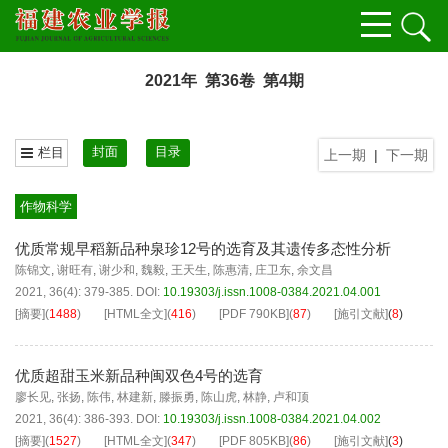
2021年 第36卷 第4期
封面
目录
栏目
上一期
|
下一期
作物科学
优质常规早稻新品种泉珍12号的选育及其遗传多态性分析
陈锦文
,
谢旺有
,
谢少和
,
魏毅
,
王天生
,
陈惠清
,
庄卫东
,
余文昌
2021, 36(4): 379-385.
DOI:
10.19303/j.issn.1008-0384.2021.04.001
[摘要]
(
1488
)
[HTML全文]
(
416
)
[PDF
790KB
]
(
87
)
[施引文献]
(
8
)
优质超甜玉米新品种闽双色4号的选育
廖长见
,
张扬
,
陈伟
,
林建新
,
滕振勇
,
陈山虎
,
林静
,
卢和顶
2021, 36(4): 386-393.
DOI:
10.19303/j.issn.1008-0384.2021.04.002
[摘要]
(
1527
)
[HTML全文]
(
347
)
[PDF
805KB
]
(
86
)
[施引文献]
(
3
)