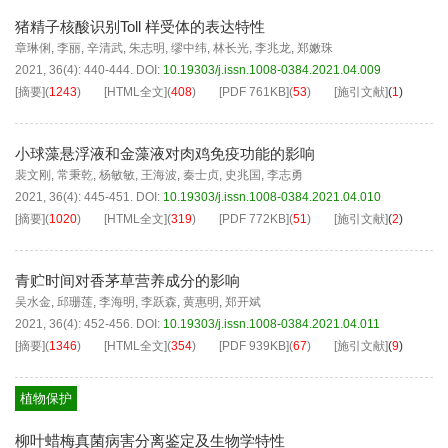
猪精子核酸识别Toll 样受体的表达特性
章琳俐
,
李丽
,
辛清武
,
朱志明
,
缪中纬
,
林长光
,
李兆龙
,
郑嫩珠
2021, 36(4): 440-444.
DOI:
10.19303/j.issn.1008-0384.2021.04.009
[摘要]
(
1243
)
[HTML全文]
(
408
)
[PDF
761KB
]
(
53
)
[施引文献]
(
1
)
小球藻悬浮液和金藻液对肉鸡免疫功能的影响
裴文刚
,
常秉乾
,
杨敏敏
,
王海波
,
秦士贞
,
史兆国
,
李志勇
2021, 36(4): 445-451.
DOI:
10.19303/j.issn.1008-0384.2021.04.010
[摘要]
(
1020
)
[HTML全文]
(
319
)
[PDF
772KB
]
(
51
)
[施引文献]
(
2
)
青贮时间对香茅草营养成分的影响
吴水金
,
邱珊莲
,
李海明
,
李跃森
,
黄惠明
,
郑开斌
2021, 36(4): 452-456.
DOI:
10.19303/j.issn.1008-0384.2021.04.011
[摘要]
(
1346
)
[HTML全文]
(
354
)
[PDF
939KB
]
(
67
)
[施引文献]
(
9
)
植物保护
柳叶蜡梅真菌病害分离鉴定及生物学特性