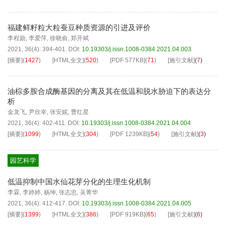
福建鲜籽粒大粒蚕豆种质资源的引进及评价
李程勋
,
李爱萍
,
徐晓俞
,
郑开斌
2021, 36(4): 394-401.
DOI:
10.19303/j.issn.1008-0384.2021.04.003
[摘要]
(
1427
)
[HTML全文]
(
520
)
[PDF
577KB
]
(
71
)
[施引文献]
(
7
)
油棕多胺合成酶基因的分离及其在低温和脱水胁迫下的表达分
析
金龙飞
,
尹欣幸
,
张安妮
,
曹红星
2021, 36(4): 402-411.
DOI:
10.19303/j.issn.1008-0384.2021.04.004
[摘要]
(
1099
)
[HTML全文]
(
304
)
[PDF
1239KB
]
(
54
)
[施引文献]
(
3
)
园艺科学
低温抑制中国水仙花芽分化的生理生化机制
李霖
,
李婷婷
,
杨坤
,
张志忠
,
吴菁华
2021, 36(4): 412-417.
DOI:
10.19303/j.issn.1008-0384.2021.04.005
[摘要]
(
1399
)
[HTML全文]
(
386
)
[PDF
919KB
]
(
65
)
[施引文献]
(
6
)