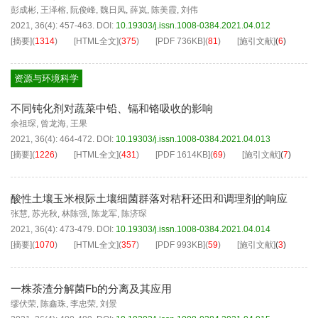
彭成彬
,
王泽榕
,
阮俊峰
,
魏日凤
,
薛岚
,
陈美霞
,
刘伟
2021, 36(4): 457-463.
DOI:
10.19303/j.issn.1008-0384.2021.04.012
[摘要]
(
1314
)
[HTML全文]
(
375
)
[PDF
736KB
]
(
81
)
[施引文献]
(
6
)
资源与环境科学
不同钝化剂对蔬菜中铅、镉和铬吸收的影响
余祖琛
,
曾龙海
,
王果
2021, 36(4): 464-472.
DOI:
10.19303/j.issn.1008-0384.2021.04.013
[摘要]
(
1226
)
[HTML全文]
(
431
)
[PDF
1614KB
]
(
69
)
[施引文献]
(
7
)
酸性土壤玉米根际土壤细菌群落对秸秆还田和调理剂的响应
张慧
,
苏光秋
,
林陈强
,
陈龙军
,
陈济琛
2021, 36(4): 473-479.
DOI:
10.19303/j.issn.1008-0384.2021.04.014
[摘要]
(
1070
)
[HTML全文]
(
357
)
[PDF
993KB
]
(
59
)
[施引文献]
(
3
)
一株茶渣分解菌Fb的分离及其应用
缪伏荣
,
陈鑫珠
,
李忠荣
,
刘景