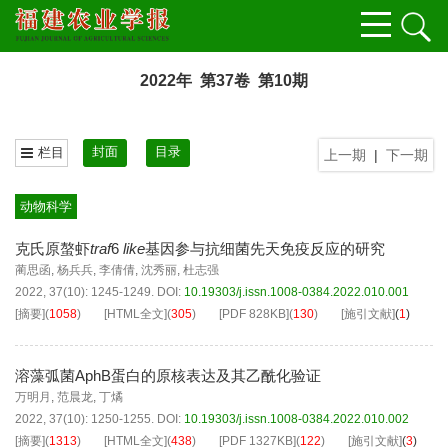
2022年 第37卷 第10期
封面
目录
栏目
上一期
|
下一期
动物科学
克氏原螯虾
traf
6
like
基因参与抗细菌先天免疫反应的研究
蔺思函
,
杨兵兵
,
李倩倩
,
沈秀丽
,
杜志强
2022, 37(10): 1245-1249.
DOI:
10.19303/j.issn.1008-0384.2022.010.001
[摘要]
(
1058
)
[HTML全文]
(
305
)
[PDF
828KB
]
(
130
)
[施引文献]
(
1
)
溶藻弧菌AphB蛋白的原核表达及其乙酰化验证
万明月
,
范晨龙
,
丁燏
2022, 37(10): 1250-1255.
DOI:
10.19303/j.issn.1008-0384.2022.010.002
[摘要]
(
1313
)
[HTML全文]
(
438
)
[PDF
1327KB
]
(
122
)
[施引文献]
(
3
)