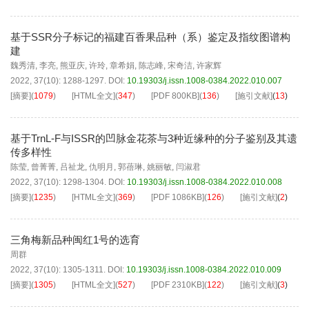
基于SSR分子标记的福建百香果品种（系）鉴定及指纹图谱构
建
魏秀清
,
李亮
,
熊亚庆
,
许玲
,
章希娟
,
陈志峰
,
宋奇洁
,
许家辉
2022, 37(10): 1288-1297.
DOI:
10.19303/j.issn.1008-0384.2022.010.007
[摘要]
(
1079
)
[HTML全文]
(
347
)
[PDF
800KB
]
(
136
)
[施引文献]
(
13
)
基于TrnL-F与ISSR的凹脉金花茶与3种近缘种的分子鉴别及其遗
传多样性
陈莹
,
曾菁菁
,
吕祉龙
,
仇明月
,
郭蓓琳
,
姚丽敏
,
闫淑君
2022, 37(10): 1298-1304.
DOI:
10.19303/j.issn.1008-0384.2022.010.008
[摘要]
(
1235
)
[HTML全文]
(
369
)
[PDF
1086KB
]
(
126
)
[施引文献]
(
2
)
三角梅新品种闽红1号的选育
周群
2022, 37(10): 1305-1311.
DOI:
10.19303/j.issn.1008-0384.2022.010.009
[摘要]
(
1305
)
[HTML全文]
(
527
)
[PDF
2310KB
]
(
122
)
[施引文献]
(
3
)