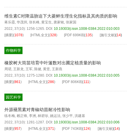
维生素C对降温胁迫下大菱鲆生理生化指标及其肉质的影响
蒋乐霞
,
华茂圳
,
张长峰
,
黄宝生
,
唐家铭
,
张家国
2022, 37(10): 1256-1265.
DOI:
10.19303/j.issn.1008-0384.2022.010.003
[摘要]
(
1078
)
[HTML全文]
(
328
)
[PDF
699KB
]
(
135
)
[施引文献]
(
14
)
作物科学
橡胶树大筒苗培育中叶篷数对出圃定植质量的影响
周珺
,
王新龙
,
王军
,
陈健
,
黄坚
,
王新燕
2022, 37(10): 1275-1280.
DOI:
10.19303/j.issn.1008-0384.2022.010.005
[摘要]
(
861
)
[HTML全文]
(
286
)
[PDF
806KB
]
(
111
)
园艺科学
外源褪黑素对青椒幼苗耐冷性影响
练冬梅
,
赖正锋
,
李洲
,
林碧珍
,
姚运法
,
张少平
,
洪建基
2022, 37(10): 1281-1287.
DOI:
10.19303/j.issn.1008-0384.2022.010.006
[摘要]
(
957
)
[HTML全文]
(
371
)
[PDF
743KB
]
(
124
)
[施引文献]
(
14
)