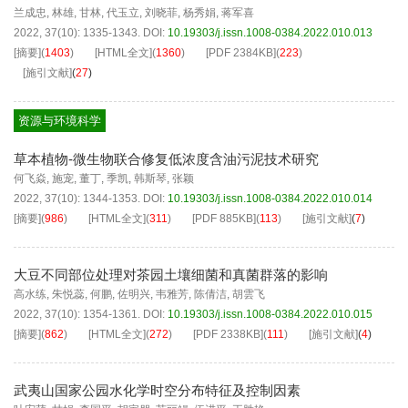
兰成忠
,
林雄
,
甘林
,
代玉立
,
刘晓菲
,
杨秀娟
,
蒋军喜
2022, 37(10): 1335-1343.
DOI:
10.19303/j.issn.1008-0384.2022.010.013
[摘要]
(
1403
)
[HTML全文]
(
1360
)
[PDF
2384KB
]
(
223
)
[施引文献]
(
27
)
资源与环境科学
草本植物-微生物联合修复低浓度含油污泥技术研究
何飞焱
,
施宠
,
董丁
,
季凯
,
韩斯琴
,
张颖
2022, 37(10): 1344-1353.
DOI:
10.19303/j.issn.1008-0384.2022.010.014
[摘要]
(
986
)
[HTML全文]
(
311
)
[PDF
885KB
]
(
113
)
[施引文献]
(
7
)
大豆不同部位处理对茶园土壤细菌和真菌群落的影响
高水练
,
朱悦蕊
,
何鹏
,
佐明兴
,
韦雅芳
,
陈倩洁
,
胡雲飞
2022, 37(10): 1354-1361.
DOI:
10.19303/j.issn.1008-0384.2022.010.015
[摘要]
(
862
)
[HTML全文]
(
272
)
[PDF
2338KB
]
(
111
)
[施引文献]
(
4
)
武夷山国家公园水化学时空分布特征及控制因素