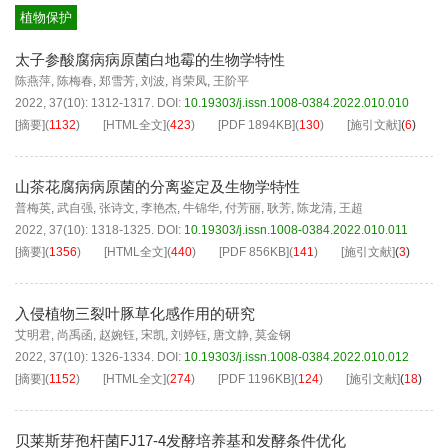
植物保护
太子参酸腐病病原菌白地霉的生物学特性
陈燕萍
,
陈梅春
,
郑雪芳
,
刘波
,
肖荣凤
,
王阶平
2022, 37(10): 1312-1317.
DOI:
10.19303/j.issn.1008-0384.2022.010.010
[摘要]
(
1132
)
[HTML全文]
(
423
)
[PDF
1894KB
]
(
130
)
[施引文献]
(
6
)
山茶花腐病病原菌的分离鉴定及生物学特性
普梅英
,
武自强
,
张诗文
,
李艳杰
,
牛锦华
,
付芳丽
,
耿芳
,
陈龙清
,
王超
2022, 37(10): 1318-1325.
DOI:
10.19303/j.issn.1008-0384.2022.010.011
[摘要]
(
1356
)
[HTML全文]
(
440
)
[PDF
856KB
]
(
141
)
[施引文献]
(
3
)
入侵植物三裂叶豚草化感作用的研究
艾明君
,
尚禹函
,
赵婉钰
,
宋凯
,
刘婷钰
,
唐文静
,
莫金钢
2022, 37(10): 1326-1334.
DOI:
10.19303/j.issn.1008-0384.2022.010.012
[摘要]
(
1152
)
[HTML全文]
(
274
)
[PDF
1196KB
]
(
124
)
[施引文献]
(
18
)
贝莱斯芽孢杆菌FJ17-4发酵培养基和发酵条件优化