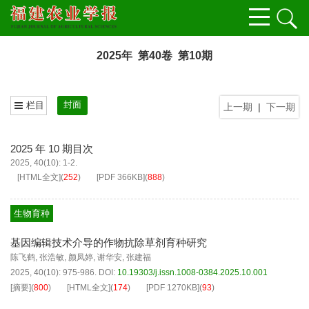
2025年 第40卷 第10期
封面
栏目
上一期
|
下一期
2025 年 10 期目次
2025, 40(10): 1-2.
[HTML全文]
(
252
)
[PDF
366KB
]
(
888
)
生物育种
基因编辑技术介导的作物抗除草剂育种研究
陈飞鹤
,
张浩敏
,
颜凤婷
,
谢华安
,
张建福
2025, 40(10): 975-986.
DOI:
10.19303/j.issn.1008-0384.2025.10.001
[摘要]
(
800
)
[HTML全文]
(
174
)
[PDF
1270KB
]
(
93
)