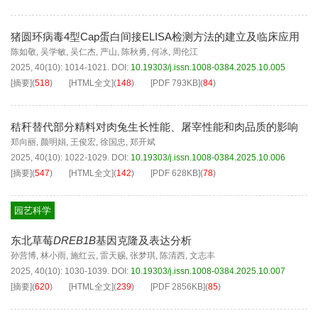
猪圆环病毒4型Cap蛋白间接ELISA检测方法的建立及临床应用
陈如敬
,
吴学敏
,
吴仁杰
,
严山
,
陈秋勇
,
何冰
,
周伦江
2025, 40(10): 1014-1021.
DOI:
10.19303/j.issn.1008-0384.2025.10.005
[摘要]
(
518
)
[HTML全文]
(
148
)
[PDF
793KB
]
(
84
)
秸秆替代部分精料对肉兔生长性能、屠宰性能和肉品质的影响
郑向丽
,
颜明娟
,
王俊宏
,
徐国忠
,
郑开斌
2025, 40(10): 1022-1029.
DOI:
10.19303/j.issn.1008-0384.2025.10.006
[摘要]
(
547
)
[HTML全文]
(
142
)
[PDF
628KB
]
(
78
)
园艺科学
东北草莓
DREB1B
基因克隆及表达分析
孙营博
,
林小雨
,
施红云
,
雷天赐
,
张梦琪
,
陈清西
,
文志丰
2025, 40(10): 1030-1039.
DOI:
10.19303/j.issn.1008-0384.2025.10.007
[摘要]
(
620
)
[HTML全文]
(
239
)
[PDF
2856KB
]
(
85
)