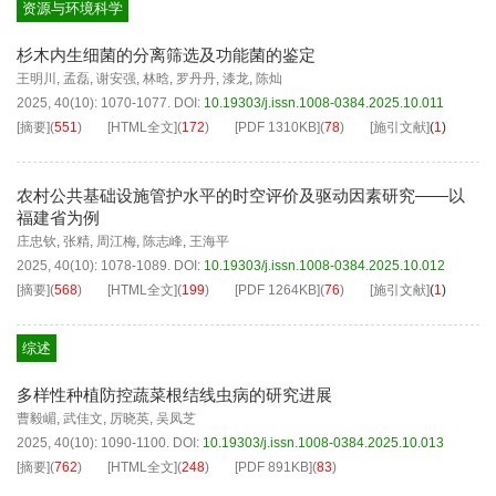
资源与环境科学
杉木内生细菌的分离筛选及功能菌的鉴定
王明川
,
孟磊
,
谢安强
,
林晗
,
罗丹丹
,
漆龙
,
陈灿
2025, 40(10): 1070-1077.
DOI:
10.19303/j.issn.1008-0384.2025.10.011
[摘要]
(
551
)
[HTML全文]
(
172
)
[PDF
1310KB
]
(
78
)
[施引文献]
(
1
)
农村公共基础设施管护水平的时空评价及驱动因素研究——以
福建省为例
庄忠钦
,
张精
,
周江梅
,
陈志峰
,
王海平
2025, 40(10): 1078-1089.
DOI:
10.19303/j.issn.1008-0384.2025.10.012
[摘要]
(
568
)
[HTML全文]
(
199
)
[PDF
1264KB
]
(
76
)
[施引文献]
(
1
)
综述
多样性种植防控蔬菜根结线虫病的研究进展
曹毅嵋
,
武佳文
,
厉晓英
,
吴凤芝
2025, 40(10): 1090-1100.
DOI:
10.19303/j.issn.1008-0384.2025.10.013
[摘要]
(
762
)
[HTML全文]
(
248
)
[PDF
891KB
]
(
83
)