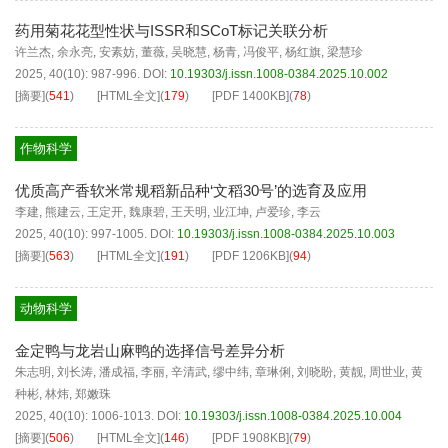
药用菊花花型性状与ISSR和SCoT标记关联分析
许兰杰
,
余永亮
,
安素妨
,
董薇
,
吴晓慧
,
杨青
,
冯俊平
,
杨红旗
,
梁慧珍
2025, 40(10): 987-996.
DOI:
10.19303/j.issn.1008-0384.2025.10.002
[摘要]
(
541
)
[HTML全文]
(
179
)
[PDF
1400KB
]
(
78
)
作物科学
优质高产香软米常规稻新品种‘文稻30号’的选育及应用
李建
,
熊建云
,
王定开
,
魏康碧
,
王天明
,
业江坤
,
卢爱珍
,
李云
2025, 40(10): 997-1005.
DOI:
10.19303/j.issn.1008-0384.2025.10.003
[摘要]
(
563
)
[HTML全文]
(
191
)
[PDF
1206KB
]
(
94
)
动物科学
金定鸭与龙岩山麻鸭的选择信号差异分析
朱志明
,
刘长涛
,
潘成福
,
李丽
,
辛清武
,
缪中纬
,
章琳俐
,
刘晓盼
,
黄靓
,
周世业
,
黄
种彬
,
林炜
,
郑嫩珠
2025, 40(10): 1006-1013.
DOI:
10.19303/j.issn.1008-0384.2025.10.004
[摘要]
(
506
)
[HTML全文]
(
146
)
[PDF
1908KB
]
(
79
)