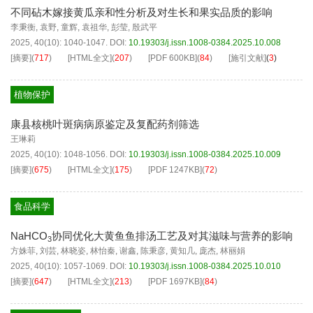
不同砧木嫁接黄瓜亲和性分析及对生长和果实品质的影响
李秉衡
,
袁野
,
童辉
,
袁祖华
,
彭莹
,
殷武平
2025, 40(10): 1040-1047.
DOI:
10.19303/j.issn.1008-0384.2025.10.008
[摘要]
(
717
)
[HTML全文]
(
207
)
[PDF
600KB
]
(
84
)
[施引文献]
(
3
)
植物保护
康县核桃叶斑病病原鉴定及复配药剂筛选
王琳莉
2025, 40(10): 1048-1056.
DOI:
10.19303/j.issn.1008-0384.2025.10.009
[摘要]
(
675
)
[HTML全文]
(
175
)
[PDF
1247KB
]
(
72
)
食品科学
NaHCO
协同优化大黄鱼鱼排汤工艺及对其滋味与营养的影响
3
方姝菲
,
刘芸
,
林晓姿
,
林怡秦
,
谢鑫
,
陈秉彦
,
黄知几
,
庞杰
,
林丽娟
2025, 40(10): 1057-1069.
DOI:
10.19303/j.issn.1008-0384.2025.10.010
[摘要]
(
647
)
[HTML全文]
(
213
)
[PDF
1697KB
]
(
84
)