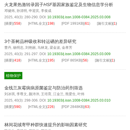
火龙果热激转录因子
HSF
基因家族鉴定及生物信息学分析
邓健炜
,
孙清明
,
申迎宾
,
李俊成
2025, 40(3): 280-290.
DOI:
10.19303/j.issn.1008-0384.2025.03.008
[摘要]
(
558
)
[HTML全文]
(
198
)
[PDF
1991KB
]
(
61
)
[施引文献]
(
1
)
3个茶树品种吸收和转运硒的差异研究
曹丹
,
杨明忠
,
刘艳丽
,
马林龙
,
梁金波
,
金孝芳
2025, 40(3): 291-297.
DOI:
10.19303/j.issn.1008-0384.2025.03.009
[摘要]
(
418
)
[HTML全文]
(
195
)
[PDF
865KB
]
(
56
)
[施引文献]
(
1
)
植物保护
金线兰灰霉病病原菌鉴定与防治药剂筛选
刘冰琪
,
李尊文
,
颜沛沛
,
王培育
,
江金兰
,
熊爱生
,
叶炜
2025, 40(3): 298-306.
DOI:
10.19303/j.issn.1008-0384.2025.03.010
[摘要]
(
590
)
[HTML全文]
(
226
)
[PDF
2848KB
]
(
63
)
林间花绒寄甲种群快速提升的影响因素研究