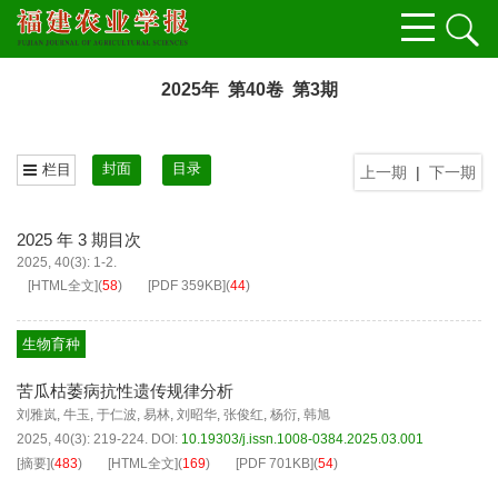
2025年 第40卷 第3期
封面
目录
栏目
上一期
|
下一期
2025 年 3 期目次
2025, 40(3): 1-2.
[HTML全文]
(
58
)
[PDF
359KB
]
(
44
)
生物育种
苦瓜枯萎病抗性遗传规律分析
刘雅岚
,
牛玉
,
于仁波
,
易林
,
刘昭华
,
张俊红
,
杨衍
,
韩旭
2025, 40(3): 219-224.
DOI:
10.19303/j.issn.1008-0384.2025.03.001
[摘要]
(
483
)
[HTML全文]
(
169
)
[PDF
701KB
]
(
54
)