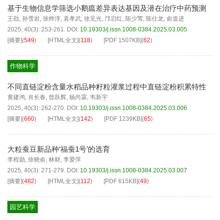
基于生物信息学筛选小鹅瘟差异表达基因及潜在治疗中药预测
王劭
,
孙雪岩
,
张烨淳
,
袁孝武
,
徐见光
,
邝启红
,
陈少莺
,
陈仕龙
,
俞道进
2025, 40(3): 253-261.
DOI:
10.19303/j.issn.1008-0384.2025.03.005
[摘要]
(
549
)
[HTML全文]
(
118
)
[PDF
1507KB
]
(
62
)
作物科学
不同直链淀粉含量水稻品种籽粒灌浆过程中直链淀粉积累特性
黄建鸿
,
肖长春
,
曾跃辉
,
杨尚霖
,
韦新宇
2025, 40(3): 262-270.
DOI:
10.19303/j.issn.1008-0384.2025.03.006
[摘要]
(
660
)
[HTML全文]
(
142
)
[PDF
1239KB
]
(
65
)
大粒蚕豆新品种‘福蚕1号’的选育
李程勋
,
徐晓俞
,
林财
,
李爱萍
2025, 40(3): 271-279.
DOI:
10.19303/j.issn.1008-0384.2025.03.007
[摘要]
(
482
)
[HTML全文]
(
112
)
[PDF
615KB
]
(
49
)
园艺科学