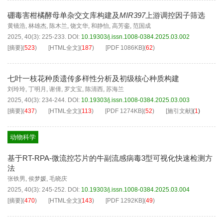
硼毒害柑橘酵母单杂交文库构建及
MIR397
上游调控因子筛选
黄镜浩
,
林雄杰
,
陈木兰
,
饶文华
,
和静怡
,
高芳銮
,
范国成
2025, 40(3): 225-233.
DOI:
10.19303/j.issn.1008-0384.2025.03.002
[摘要]
(
523
)
[HTML全文]
(
187
)
[PDF
1086KB
]
(
62
)
七叶一枝花种质遗传多样性分析及初级核心种质构建
刘玲玲
,
丁明月
,
谢倩
,
罗文宝
,
陈清西
,
苏海兰
2025, 40(3): 234-244.
DOI:
10.19303/j.issn.1008-0384.2025.03.003
[摘要]
(
437
)
[HTML全文]
(
113
)
[PDF
1274KB
]
(
52
)
[施引文献]
(
1
)
动物科学
基于RT-RPA-微流控芯片的牛副流感病毒3型可视化快速检测方
法
张铁男
,
侯梦媛
,
毛晓庆
2025, 40(3): 245-252.
DOI:
10.19303/j.issn.1008-0384.2025.03.004
[摘要]
(
470
)
[HTML全文]
(
143
)
[PDF
1292KB
]
(
49
)