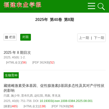
2025年 第40卷 第8期
封面
栏目
上一期
|
下一期
2025 年 8 期目次
2025, 40(8): 1-2.
[HTML全文]
(
56
)
[PDF
362KB
]
(
52
)
生物育种
藏猪雌激素受体基因、促性腺激素β基因多态性及其对产仔性状
的影响
闫露
,
施少华
,
普布扎西
,
赵红阳
,
周彪
,
李兆龙
2025, 40(8): 751-756.
DOI:
10.19303/j.issn.1008-0384.2025.08.001
[摘要]
(
465
)
[HTML全文]
(
138
)
[PDF
762KB
]
(
58
)