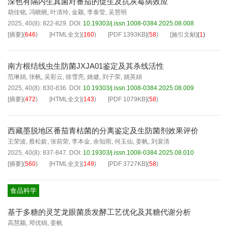
深色有隔内生真菌对番茄的促生及抗灰霉病效应
胡佳铭
,
冯晓晓
,
叶清玲
,
金颖
,
李泰莹
,
吴慧明
2025, 40(8): 822-829.
DOI:
10.19303/j.issn.1008-0384.2025.08.008
[摘要]
(
646
)
[HTML全文]
(
160
)
[PDF
1393KB
]
(
58
)
[施引文献]
(
1
)
南方根结线虫生防菌JXJA01鉴定及其杀线活性
范琳娟
,
张帆
,
吴彩云
,
徐雪亮
,
姚健
,
刘子荣
,
姚英娟
2025, 40(8): 830-836.
DOI:
10.19303/j.issn.1008-0384.2025.08.009
[摘要]
(
472
)
[HTML全文]
(
143
)
[PDF
1079KB
]
(
58
)
西藏墨脱地区番茄青枯菌的分离鉴定及生防菌剂效果评价
王荣波
,
蔡松龄
,
张前荣
,
李本金
,
余知雨
,
何玉仙
,
姜帆
,
刘裴清
2025, 40(8): 837-847.
DOI:
10.19303/j.issn.1008-0384.2025.08.010
[摘要]
(
560
)
[HTML全文]
(
149
)
[PDF
3727KB
]
(
58
)
食品科学
基于多糖的灵芝龙眼菌质发酵工艺优化及其糖代谢分析
高慧颖
,
邓优锦
,
姜帆