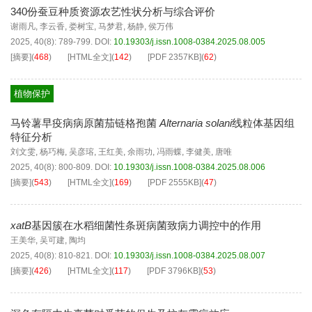
340份蚕豆种质资源农艺性状分析与综合评价
谢雨凡
,
李云香
,
娄树宝
,
马梦君
,
杨静
,
侯万伟
2025, 40(8): 789-799.
DOI:
10.19303/j.issn.1008-0384.2025.08.005
[摘要]
(
468
)
[HTML全文]
(
142
)
[PDF
2357KB
]
(
62
)
植物保护
马铃薯早疫病病原菌茄链格孢菌
Alternaria solani
线粒体基因组
特征分析
刘文雯
,
杨巧梅
,
吴彦瑢
,
王红美
,
余雨功
,
冯雨蝶
,
李健美
,
唐唯
2025, 40(8): 800-809.
DOI:
10.19303/j.issn.1008-0384.2025.08.006
[摘要]
(
543
)
[HTML全文]
(
169
)
[PDF
2555KB
]
(
47
)
xatB
基因簇在水稻细菌性条斑病菌致病力调控中的作用
王美华
,
吴可建
,
陶均
2025, 40(8): 810-821.
DOI:
10.19303/j.issn.1008-0384.2025.08.007
[摘要]
(
426
)
[HTML全文]
(
117
)
[PDF
3796KB
]
(
53
)