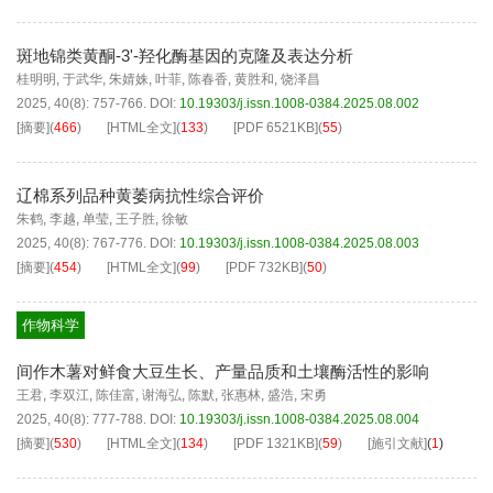
斑地锦类黄酮-3'-羟化酶基因的克隆及表达分析
桂明明
,
于武华
,
朱婧姝
,
叶菲
,
陈春香
,
黄胜和
,
饶泽昌
2025, 40(8): 757-766.
DOI:
10.19303/j.issn.1008-0384.2025.08.002
[摘要]
(
466
)
[HTML全文]
(
133
)
[PDF
6521KB
]
(
55
)
辽棉系列品种黄萎病抗性综合评价
朱鹤
,
李越
,
单莹
,
王子胜
,
徐敏
2025, 40(8): 767-776.
DOI:
10.19303/j.issn.1008-0384.2025.08.003
[摘要]
(
454
)
[HTML全文]
(
99
)
[PDF
732KB
]
(
50
)
作物科学
间作木薯对鲜食大豆生长、产量品质和土壤酶活性的影响
王君
,
李双江
,
陈佳富
,
谢海弘
,
陈默
,
张惠林
,
盛浩
,
宋勇
2025, 40(8): 777-788.
DOI:
10.19303/j.issn.1008-0384.2025.08.004
[摘要]
(
530
)
[HTML全文]
(
134
)
[PDF
1321KB
]
(
59
)
[施引文献]
(
1
)