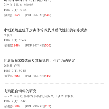
刘亨官
,
刘振兴
,
刘放新
1987, 2(1): 39-44.
[摘要]
(
1962
)
[PDF
2669KB
]
(
540
)
水稻孤雌生殖子房离体培养及其后代性状的初步观察
李朝灿
1987, 2(1): 45-49.
[摘要]
(
2348
)
[PDF
2474KB
]
(
506
)
甘薯闽抗329选育及其抗瘟性、生产力的测定
张联顺
,
卢同
1987, 2(1): 50-56.
[摘要]
(
2395
)
[PDF
2830KB
]
(
419
)
肉鸡配合饲料的研究
冯玉兰
,
余有烈
,
陈康为
,
陈婉如
,
陈婉贞
,
王谈华
,
俞伏松
1987, 2(1): 57-66.
[摘要]
(
4068
)
[PDF
2902KB
]
(
283
)