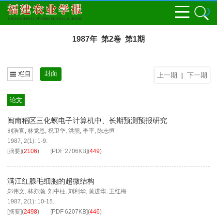
1987年 第2卷 第1期
封面
栏目
上一期
|
下一期
论文
闽南稻区三化螟电子计算机中、长期预测预报研究
刘浩官
,
林党恩
,
祝卫华
,
洪熊
,
季平
,
陈志恒
1987, 2(1): 1-9.
[摘要]
(
2106
)
[PDF
2706KB
]
(
449
)
满江红腺毛细胞的超微结构
郑伟文
,
林亦瀚
,
刘中柱
,
刘利华
,
黄进华
,
王红梅
1987, 2(1): 10-15.
[摘要]
(
2498
)
[PDF
6207KB
]
(
446
)