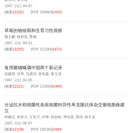
1987, 2(1): 84-87.
[摘要]
(
2102
)
[PDF
2458KB
]
(
410
)
草莓的物候期和生育习性观察
魏文麟
,
林碧英
,
曹健
1987, 2(1): 88-91.
[摘要]
(
3155
)
[PDF
2110KB
]
(
473
)
食用菌穗螨属中国两个新记录
高建荣
,
邹萍
,
马恩沛
,
曾宪森
,
黄玉清
1987, 2(1): 92-95.
[摘要]
(
2221
)
[PDF
2336KB
]
(
404
)
分泌抗水稻细菌性条斑病菌特异性单克隆抗体杂交瘤细胞株建
立
种藏文
,
朱哲大
,
王长方
,
许锋
,
程由铨
,
李怡英
,
郑琦
,
林天龙
1987, 2(1): 96-97.
[摘要]
(
2128
)
[PDF
1852KB
]
(
484
)