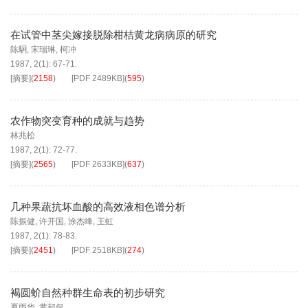
在试管中茎尖嫁接脱除柑桔黄龙病病原的研究
陈駉
,
宋瑞琳
,
柯冲
1987, 2(1): 67-71.
[摘要]
(
2158
)
[PDF
2489KB
]
(
595
)
农作物突变育种的成就与趋势
林兆松
1987, 2(1): 72-77.
[摘要]
(
2565
)
[PDF
2633KB
]
(
637
)
几种果蔬抗坏血酸的高效液相色谱分析
陈振健
,
许开国
,
涂杰峰
,
王虹
1987, 2(1): 78-83.
[摘要]
(
2451
)
[PDF
2518KB
]
(
274
)
褐圆蚧自然种群生命表的初步研究
夏雨华
,
黄邦侃