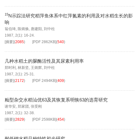
15
N示踪法研究稻萍鱼体系中红萍氮素的利用及对水稻生长的影
响
翁伯琦
,
陈炳焕
,
唐建阳
,
刘中柱
1987, 2(1): 16-24.
[摘要]
(
2085
)
[PDF
2862KB
]
(
540
)
几种水稻土的脲酶活性及其尿素利用率
郑时利
,
林新坚
,
王炳辉
,
刘中柱
1987, 2(1): 25-31.
[摘要]
(
2172
)
[PDF
2494KB
]
(
409
)
籼型杂交水稻汕优63及其恢复系明恢63的选育研究
谢华安
,
郑家团
,
张受刚
1987, 2(1): 32-38.
[摘要]
(
2829
)
[PDF
2598KB
]
(
454
)
耐低钾水稻品种特性初步研究