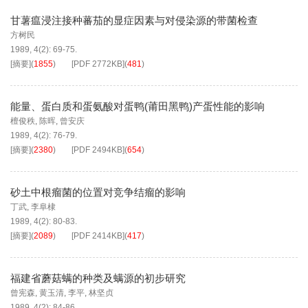
甘薯瘟浸注接种蕃茄的显症因素与对侵染源的带菌检查
方树民
1989, 4(2): 69-75.
[摘要]
(
1855
)
[PDF
2772KB
]
(
481
)
能量、蛋白质和蛋氨酸对蛋鸭(莆田黑鸭)产蛋性能的影响
檀俊秩
,
陈晖
,
曾安庆
1989, 4(2): 76-79.
[摘要]
(
2380
)
[PDF
2494KB
]
(
654
)
砂土中根瘤菌的位置对竞争结瘤的影响
丁武
,
李阜棣
1989, 4(2): 80-83.
[摘要]
(
2089
)
[PDF
2414KB
]
(
417
)
福建省蘑菇螨的种类及螨源的初步研究
曾宪森
,
黄玉清
,
李平
,
林坚贞
1989, 4(2): 84-86.