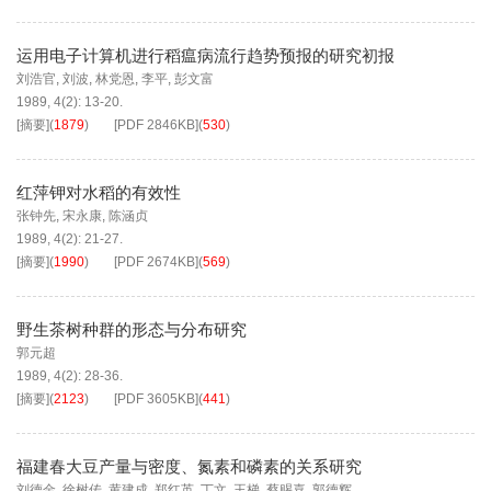
运用电子计算机进行稻瘟病流行趋势预报的研究初报
刘浩官
,
刘波
,
林党恩
,
李平
,
彭文富
1989, 4(2): 13-20.
[摘要]
(
1879
)
[PDF
2846KB
]
(
530
)
红萍钾对水稻的有效性
张钟先
,
宋永康
,
陈涵贞
1989, 4(2): 21-27.
[摘要]
(
1990
)
[PDF
2674KB
]
(
569
)
野生茶树种群的形态与分布研究
郭元超
1989, 4(2): 28-36.
[摘要]
(
2123
)
[PDF
3605KB
]
(
441
)
福建春大豆产量与密度、氮素和磷素的关系研究
刘德金
,
徐树传
,
黄建成
,
郑红英
,
丁文
,
王梯
,
蔡赐喜
,
郭德辉