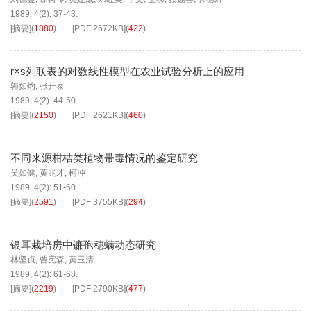
1989, 4(2): 37-43.
[摘要]
(
1880
)
[PDF
2672KB
]
(
422
)
r×s列联表的对数线性模型在农业试验分析上的应用
郭如灼
,
张开泰
1989, 4(2): 44-50.
[摘要]
(
2150
)
[PDF
2621KB
]
(
460
)
不同来源柑桔类植物带毒情况的鉴定研究
吴如健
,
黄兆才
,
柯冲
1989, 4(2): 51-60.
[摘要]
(
2591
)
[PDF
3755KB
]
(
294
)
银耳栽培房中镰孢穗螨动态研究
林坚贞
,
曾宪森
,
黄玉清
1989, 4(2): 61-68.
[摘要]
(
2219
)
[PDF
2790KB
]
(
477
)