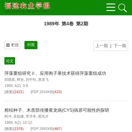
1989年 第4卷 第2期
封面
栏目
上一期
|
下一期
论文
萍藻重组研究Ⅱ、应用孢子果技术获得萍藻重组成功
郑德英
,
林沧
,
刘中柱
,
唐龙飞
1989, 4(2): 3-9.
[摘要]
(
2421
)
[PDF
2616KB
]
(
423
)
柑桔种子、木质部传播黄龙病(CYS)病原可能性的探研
柯冲
,
吴如健
,
李开本
,
黄兆才
1989, 4(2): 10-12.
[摘要]
(
2376
)
[PDF
2892KB
]
(
467
)