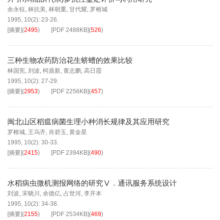
余永钰
,
林抗美
,
林朝重
,
甘代耀
,
罗榕城
1995, 10(2): 23-26.
[摘要]
(
2495
)
[PDF
2488KB
]
(
526
)
三种生物农药防治花生蛴螬的效果比较
林国宪
,
刘波
,
柯鼎新
,
黄志鹏
,
高日霞
1995, 10(2): 27-29.
[摘要]
(
2953
)
[PDF
2256KB
]
(
457
)
闽北山区稻瘟病菌生理小种消长规律及其应用研究
罗榕城
,
王乌齐
,
肖碧玉
,
黄金星
1995, 10(2): 30-33.
[摘要]
(
2415
)
[PDF
2394KB
]
(
490
)
水稻病虫微机测报网络的研究Ⅴ．通讯服务系统设计
刘波
,
宋晓川
,
余德亿
,
占世河
,
李开本
1995, 10(2): 34-38.
[摘要]
(
2155
)
[PDF
2534KB
]
(
469
)