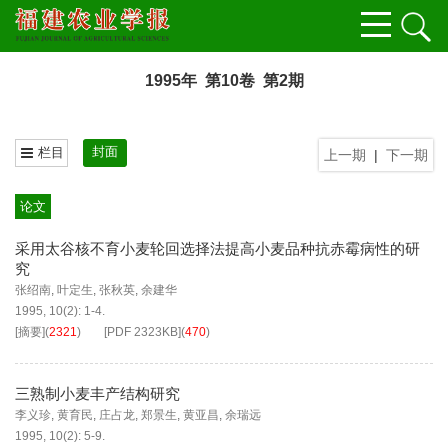
1995年 第10卷 第2期
封面
栏目
上一期
|
下一期
论文
采用太谷核不育小麦轮回选择法提高小麦品种抗赤霉病性的研
究
张绍南
,
叶定生
,
张秋英
,
余建华
1995, 10(2): 1-4.
[摘要]
(
2321
)
[PDF
2323KB
]
(
470
)
三熟制小麦丰产结构研究
李义珍
,
黄育民
,
庄占龙
,
郑景生
,
黄亚昌
,
余瑞远
1995, 10(2): 5-9.