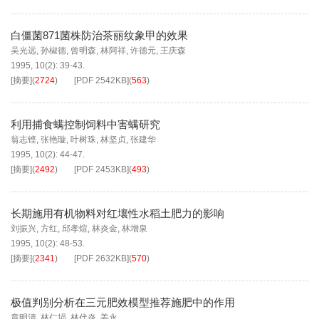
白僵菌871菌株防治茶丽纹象甲的效果
吴光远
,
孙椒德
,
曾明森
,
林阿祥
,
许德元
,
王庆森
1995, 10(2): 39-43.
[摘要]
(
2724
)
[PDF
2542KB
]
(
563
)
利用捕食螨控制饲料中害螨研究
翁志铿
,
张艳璇
,
叶树珠
,
林坚贞
,
张建华
1995, 10(2): 44-47.
[摘要]
(
2492
)
[PDF
2453KB
]
(
493
)
长期施用有机物料对红壤性水稻土肥力的影响
刘振兴
,
方红
,
邱孝煊
,
林炎金
,
林增泉
1995, 10(2): 48-53.
[摘要]
(
2341
)
[PDF
2632KB
]
(
570
)
极值判别分析在三元肥效模型推荐施肥中的作用
章明清
,
林仁埙
,
林代炎
,
姜永