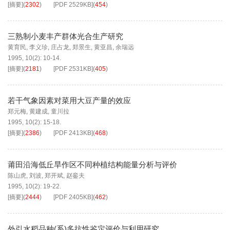
[摘要]
(
2302
)
[PDF
2529KB
]
(
454
)
三熟制小麦丰产群体光合生产研究
黄育民
,
李义珍
,
庄占龙
,
郑景生
,
黄亚昌
,
余瑞远
1995, 10(2): 10-14.
[摘要]
(
2181
)
[PDF
2531KB
]
(
405
)
若干气象因素对菜用大豆产量的效应
郑元梅
,
黄建成
,
童川拉
1995, 10(2): 15-18.
[摘要]
(
2386
)
[PDF
2413KB
]
(
468
)
莆田沿海低丘旱作区不同种植结构能量分析与评价
陈山虎
,
刘波
,
郑开斌
,
赵銮夫
1995, 10(2): 19-22.
[摘要]
(
2444
)
[PDF
2405KB
]
(
462
)
外引水稻品种(系)多抗性鉴定评价与利用研究