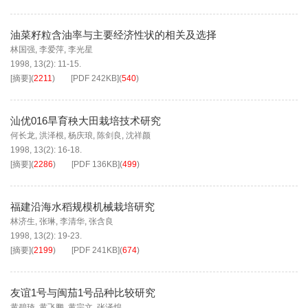
油菜籽粒含油率与主要经济性状的相关及选择
林国强
,
李爱萍
,
李光星
1998, 13(2): 11-15.
[摘要]
(
2211
)
[PDF
242KB
]
(
540
)
汕优016旱育秧大田栽培技术研究
何长龙
,
洪泽根
,
杨庆琅
,
陈剑良
,
沈祥颜
1998, 13(2): 16-18.
[摘要]
(
2286
)
[PDF
136KB
]
(
499
)
福建沿海水稻规模机械栽培研究
林济生
,
张琳
,
李清华
,
张含良
1998, 13(2): 19-23.
[摘要]
(
2199
)
[PDF
241KB
]
(
674
)
友谊1号与闽茄1号品种比较研究
黄碧琦
,
黄飞鹏
,
黄宗文
,
张泽煌