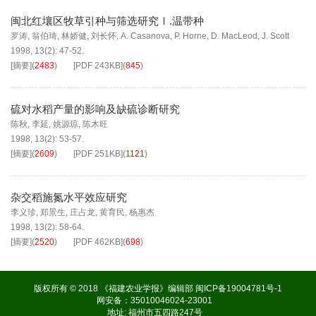
闽北红壤区牧草引种与筛选研究Ⅰ.温带种
罗涛
,
翁伯琦
,
林娇健
,
刘长怀
,
A. Casanova
,
P. Horne
,
D. MacLeod
,
J. Scott
1998, 13(2): 47-52.
[摘要]
(
2483
)
[PDF
243KB
]
(
845
)
硫对水稻产量的影响及缺硫诊断研究
陈秋
,
李延
,
姚源琼
,
陈木旺
1998, 13(2): 53-57.
[摘要]
(
2609
)
[PDF
251KB
]
(
1121
)
杂交稻施氮水平效应研究
李义珍
,
郑景生
,
庄占龙
,
黄育民
,
杨惠杰
1998, 13(2): 58-64.
[摘要]
(
2520
)
[PDF
462KB
]
(
698
)
版权所有 © 2018 《福建农业学报》编辑部
闽ICP备19004781号-1
网安备：35010046024-23001
地址: 福州市五四路247号