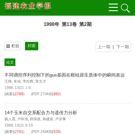
1998年 第13卷 第2期
封面
栏目
上一期
|
下一期
论文
不同调控序列控制下的gus基因在柑桔原生质体中的瞬间表达
王锋
,
朱祯
,
李向辉
,
章文才
1998, 13(2): 1-5.
[摘要]
(
2789
)
[PDF
270KB
]
(
882
)
14个玉米自交系配合力与遗传力分析
杨人震
,
卢和顶
,
薛珠政
,
林建新
,
卢济事
1998, 13(2): 6-10.
[摘要]
(
2701
)
[PDF
248KB
]
(
535
)