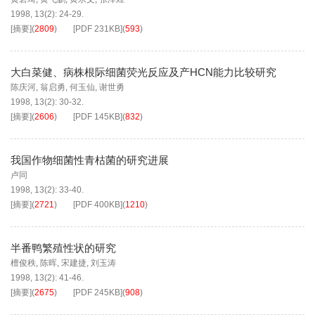
1998, 13(2): 24-29.
[摘要]
(
2809
)
[PDF
231KB
]
(
593
)
大白菜健、病株根际细菌荧光反应及产HCN能力比较研究
陈庆河
,
翁启勇
,
何玉仙
,
谢世勇
1998, 13(2): 30-32.
[摘要]
(
2606
)
[PDF
145KB
]
(
832
)
我国作物细菌性青枯菌的研究进展
卢同
1998, 13(2): 33-40.
[摘要]
(
2721
)
[PDF
400KB
]
(
1210
)
半番鸭繁殖性状的研究
檀俊秩
,
陈晖
,
宋建捷
,
刘玉涛
1998, 13(2): 41-46.
[摘要]
(
2675
)
[PDF
245KB
]
(
908
)