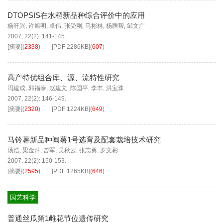
DTOPSIS在水稻新品种综合评价中的应用
杨旺兴
,
许旭明
,
卓伟
,
张受刚
,
马彬林
,
杨腾帮
,
邹文广
2007, 22(2): 141-145.
[摘要]
(
2338
)
[PDF
2286KB
]
(
607
)
高产特优组合库、源、流特性研究
冯建成
,
郭福泰
,
赵建文
,
陈国平
,
李丰
,
洪宝珠
2007, 22(2): 146-149.
[摘要]
(
2320
)
[PDF
1224KB
]
(
649
)
马铃薯新品种闽薯1号选育及配套栽培技术研究
汤浩
,
梁金萍
,
曾军
,
吴秋云
,
张志勇
,
罗文彬
2007, 22(2): 150-153.
[摘要]
(
2595
)
[PDF
1265KB
]
(
646
)
园艺科学
普通丝瓜第1雌花节位遗传研究