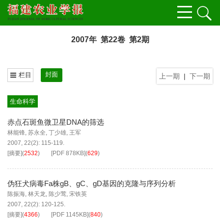
2007年 第22卷 第2期
封面
栏目
上一期
|
下一期
生命科学
赤点石斑鱼微卫星DNA的筛选
林能锋
,
苏永全
,
丁少雄
,
王军
2007, 22(2): 115-119.
[摘要]
(
2532
)
[PDF
878KB
]
(
629
)
伪狂犬病毒Fa株gB、gC、gD基因的克隆与序列分析
陈振海
,
林天龙
,
陈少莺
,
宋铁英
2007, 22(2): 120-125.
[摘要]
(
4366
)
[PDF
1145KB
]
(
840
)