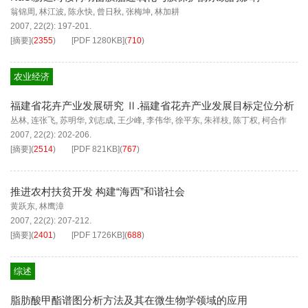
翁锦周
,
林江波
,
陈永快
,
曾日秋
,
张梅坤
,
林加耕
2007, 22(2): 197-201.
[摘要]
(
2355
)
[PDF
1280KB
]
(
710
)
农业经济
福建省花卉产业发展研究 Ⅱ.福建省花卉产业发展目标定位分析
丛林
,
连张飞
,
苏明华
,
刘志成
,
王少峰
,
李伟华
,
徐平东
,
朱祥枝
,
陈丁权
,
柯合作
2007, 22(2): 202-206.
[摘要]
(
2514
)
[PDF
821KB
]
(
767
)
推进农村扶贫开发 构建“海西”和谐社会
黄跃东
,
林鹰漳
2007, 22(2): 207-212.
[摘要]
(
2401
)
[PDF
1726KB
]
(
688
)
综述
脂肪酸甲酯谱图分析方法及其在微生物学领域的应用