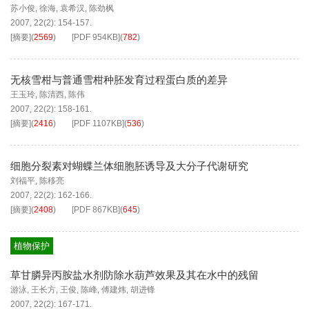
苏小俊
,
徐海
,
袁希汉
,
陈劲枫
2007, 22(2): 154-157.
[摘要]
(
2569
)
[PDF
954KB
]
(
782
)
无核雪柑与普通雪柑种胚发育过程蛋白质的差异
王玉玲
,
陈清西
,
陈伟
2007, 22(2): 158-161.
[摘要]
(
2416
)
[PDF
1107KB
]
(
536
)
细胞分裂素对蝴蝶兰体细胞胚诱导及大分子代谢研究
刘福平
,
陈移亮
2007, 22(2): 162-166.
[摘要]
(
2408
)
[PDF
867KB
]
(
645
)
植物保护
草甘膦异丙胺盐水剂防除水葫芦效果及其在水中的残留
游泳
,
王长方
,
王俊
,
陈峰
,
傅建炜
,
胡进锋
2007, 22(2): 167-171.