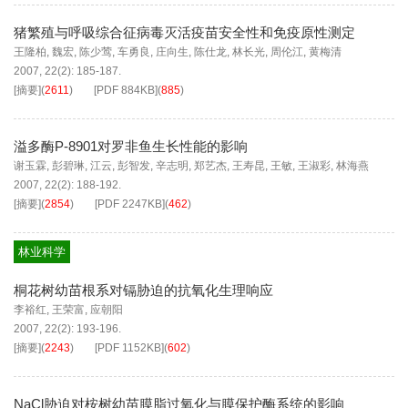
猪繁殖与呼吸综合征病毒灭活疫苗安全性和免疫原性测定
王隆柏
,
魏宏
,
陈少莺
,
车勇良
,
庄向生
,
陈仕龙
,
林长光
,
周伦江
,
黄梅清
2007, 22(2): 185-187.
[摘要]
(
2611
)
[PDF
884KB
]
(
885
)
溢多酶P-8901对罗非鱼生长性能的影响
谢玉霖
,
彭碧琳
,
江云
,
彭智发
,
辛志明
,
郑艺杰
,
王寿昆
,
王敏
,
王淑彩
,
林海燕
2007, 22(2): 188-192.
[摘要]
(
2854
)
[PDF
2247KB
]
(
462
)
林业科学
桐花树幼苗根系对镉胁迫的抗氧化生理响应
李裕红
,
王荣富
,
应朝阳
2007, 22(2): 193-196.
[摘要]
(
2243
)
[PDF
1152KB
]
(
602
)
NaCl胁迫对桉树幼苗膜脂过氧化与膜保护酶系统的影响