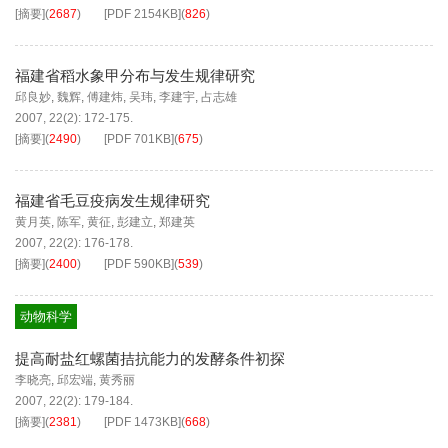
[摘要]
(
2687
)
[PDF
2154KB
]
(
826
)
福建省稻水象甲分布与发生规律研究
邱良妙
,
魏辉
,
傅建炜
,
吴玮
,
李建宇
,
占志雄
2007, 22(2): 172-175.
[摘要]
(
2490
)
[PDF
701KB
]
(
675
)
福建省毛豆疫病发生规律研究
黄月英
,
陈军
,
黄征
,
彭建立
,
郑建英
2007, 22(2): 176-178.
[摘要]
(
2400
)
[PDF
590KB
]
(
539
)
动物科学
提高耐盐红螺菌拮抗能力的发酵条件初探
李晓亮
,
邱宏端
,
黄秀丽
2007, 22(2): 179-184.
[摘要]
(
2381
)
[PDF
1473KB
]
(
668
)