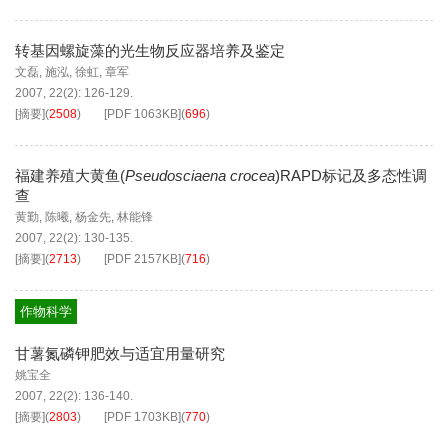
转基因螺旋藻的光生物反应器培养及鉴定
文磊
,
施泓
,
徐虹
,
章军
2007, 22(2): 126-129.
[摘要]
(
2508
)
[PDF
1063KB
]
(
696
)
福建养殖大黄鱼(
Pseudosciaena crocea
)RAPD标记及多态性调
查
黄勤
,
陈曦
,
杨金先
,
林能锋
2007, 22(2): 130-135.
[摘要]
(
2713
)
[PDF
2157KB
]
(
716
)
作物科学
甘薯氮磷钾肥效与适宜用量研究
姚宝全
2007, 22(2): 136-140.
[摘要]
(
2803
)
[PDF
1703KB
]
(
770
)