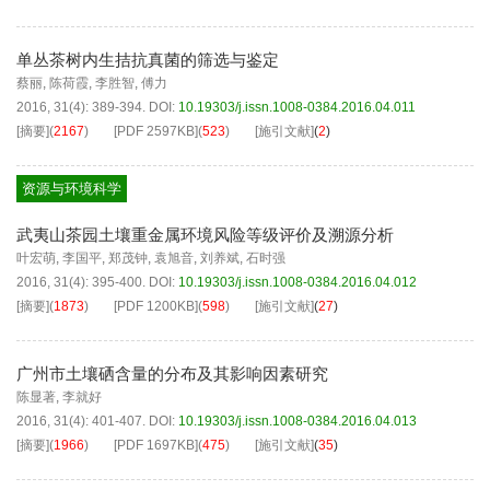
单丛茶树内生拮抗真菌的筛选与鉴定
蔡丽
,
陈荷霞
,
李胜智
,
傅力
2016, 31(4): 389-394.
DOI:
10.19303/j.issn.1008-0384.2016.04.011
[摘要]
(
2167
)
[PDF
2597KB
]
(
523
)
[施引文献]
(
2
)
资源与环境科学
武夷山茶园土壤重金属环境风险等级评价及溯源分析
叶宏萌
,
李国平
,
郑茂钟
,
袁旭音
,
刘养斌
,
石时强
2016, 31(4): 395-400.
DOI:
10.19303/j.issn.1008-0384.2016.04.012
[摘要]
(
1873
)
[PDF
1200KB
]
(
598
)
[施引文献]
(
27
)
广州市土壤硒含量的分布及其影响因素研究
陈显著
,
李就好
2016, 31(4): 401-407.
DOI:
10.19303/j.issn.1008-0384.2016.04.013
[摘要]
(
1966
)
[PDF
1697KB
]
(
475
)
[施引文献]
(
35
)