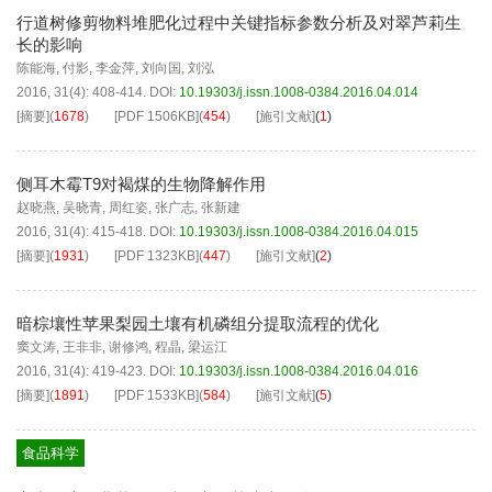
行道树修剪物料堆肥化过程中关键指标参数分析及对翠芦莉生
长的影响
陈能海
,
付影
,
李金萍
,
刘向国
,
刘泓
2016, 31(4): 408-414.
DOI:
10.19303/j.issn.1008-0384.2016.04.014
[摘要]
(
1678
)
[PDF
1506KB
]
(
454
)
[施引文献]
(
1
)
侧耳木霉T9对褐煤的生物降解作用
赵晓燕
,
吴晓青
,
周红姿
,
张广志
,
张新建
2016, 31(4): 415-418.
DOI:
10.19303/j.issn.1008-0384.2016.04.015
[摘要]
(
1931
)
[PDF
1323KB
]
(
447
)
[施引文献]
(
2
)
暗棕壤性苹果梨园土壤有机磷组分提取流程的优化
窦文涛
,
王非非
,
谢修鸿
,
程晶
,
梁运江
2016, 31(4): 419-423.
DOI:
10.19303/j.issn.1008-0384.2016.04.016
[摘要]
(
1891
)
[PDF
1533KB
]
(
584
)
[施引文献]
(
5
)
食品科学