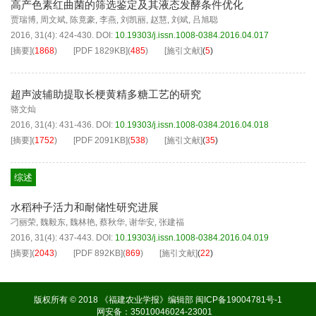
高产色素红曲菌的筛选鉴定及其液态发酵条件优化
贾瑞博
,
周文斌
,
陈竟豪
,
李燕
,
刘凯丽
,
赵慧
,
刘斌
,
吕旭聪
2016, 31(4): 424-430.
DOI:
10.19303/j.issn.1008-0384.2016.04.017
[摘要]
(
1868
)
[PDF
1829KB
]
(
485
)
[施引文献]
(
5
)
超声波辅助提取长梗黄精多糖工艺的研究
骆文灿
2016, 31(4): 431-436.
DOI:
10.19303/j.issn.1008-0384.2016.04.018
[摘要]
(
1752
)
[PDF
2091KB
]
(
538
)
[施引文献]
(
35
)
综述
水稻种子活力和耐储性研究进展
刁丽荣
,
魏毅东
,
魏林艳
,
蔡秋华
,
谢华安
,
张建福
2016, 31(4): 437-443.
DOI:
10.19303/j.issn.1008-0384.2016.04.019
[摘要]
(
2043
)
[PDF
892KB
]
(
869
)
[施引文献]
(
22
)
版权所有 © 2018 《福建农业学报》编辑部
闽ICP备19004781号-1
网安备：35010046024-23001