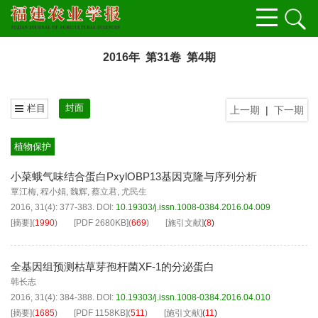
2016年 第31卷 第4期
封面
栏目
上一期
|
下一期
植物保护
小菜蛾气味结合蛋白PxylOBP13基因克隆与序列分析
覃江梅
,
程小娟
,
魏辉
,
蔡立君
,
尤民生
2016, 31(4): 377-383.
DOI:
10.19303/j.issn.1008-0384.2016.04.009
[摘要]
(
1990
)
[PDF
2680KB
]
(
669
)
[施引文献]
(
8
)
全基因组预测枯草芽孢杆菌XF-1的分泌蛋白
韩长志
2016, 31(4): 384-388.
DOI:
10.19303/j.issn.1008-0384.2016.04.010
[摘要]
(
1685
)
[PDF
1158KB
]
(
511
)
[施引文献]
(
11
)