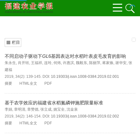
栏目
不同启动子驱动下
GL
6基因表达对水稻叶表皮毛发育的影响
朱永生
,
肖开转
,
王福祥
,
连玲
,
何炜
,
许惠滨
,
魏毅东
,
陈丽萍
,
蒋家焕
,
谢华安
,
张
建福
2019, 34(2): 139-145.
DOI:
10.19303/j.issn.1008-0384.2019.02.001
摘要
HTML全文
PDF
基于农学效应的福建省水稻氮磷钾施肥限量标准
李娟
,
章明清
,
章赞德
,
张立成
,
姚宝全
,
沈金泉
2019, 34(2): 146-154.
DOI:
10.19303/j.issn.1008-0384.2019.02.002
摘要
HTML全文
PDF