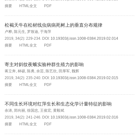
摘要
HTML全文
PDF
松褐天牛在松材线虫病病死树上的垂直分布规律
卢桦
,
陈元生
,
罗致迪
,
于海萍
2019, 34(2): 229-234.
DOI:
10.19303/j.issn.1008-0384.2019.02.014
摘要
HTML全文
PDF
寄主对斜纹夜蛾实验种群生殖力的影响
蒋立奔
,
林硕
,
陈勇
,
余芸
,
陈艺欣
,
田厚军
,
魏辉
2019, 34(2): 235-240.
DOI:
10.19303/j.issn.1008-0384.2019.02.015
摘要
HTML全文
PDF
不同生长环境对红萍生长和生态化学计量特征的影响
余涛
,
郑向丽
,
徐国忠
,
王俊宏
,
黄毅斌
2019, 34(2): 241-246.
DOI:
10.19303/j.issn.1008-0384.2019.02.016
摘要
HTML全文
PDF