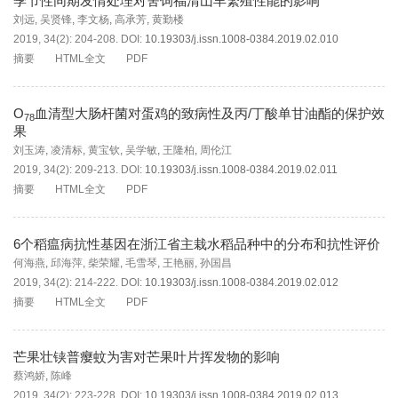
季节性同期发情处理对舍饲福清山羊繁殖性能的影响
刘远
,
吴贤锋
,
李文杨
,
高承芳
,
黄勤楼
2019, 34(2): 204-208.
DOI:
10.19303/j.issn.1008-0384.2019.02.010
摘要
HTML全文
PDF
O
血清型大肠杆菌对蛋鸡的致病性及丙/丁酸单甘油酯的保护效
78
果
刘玉涛
,
凌清标
,
黄宝钦
,
吴学敏
,
王隆柏
,
周伦江
2019, 34(2): 209-213.
DOI:
10.19303/j.issn.1008-0384.2019.02.011
摘要
HTML全文
PDF
6个稻瘟病抗性基因在浙江省主栽水稻品种中的分布和抗性评价
何海燕
,
邱海萍
,
柴荣耀
,
毛雪琴
,
王艳丽
,
孙国昌
2019, 34(2): 214-222.
DOI:
10.19303/j.issn.1008-0384.2019.02.012
摘要
HTML全文
PDF
芒果壮铗普瘿蚊为害对芒果叶片挥发物的影响
蔡鸿娇
,
陈峰
2019, 34(2): 223-228.
DOI:
10.19303/j.issn.1008-0384.2019.02.013