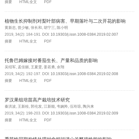
摘要
HTML全文
PDF
植物生长抑制剂对梨叶部病害、早期落叶与二次开花的影响
黄新忠
,
曾少敏
,
张长和
,
胡宁三
,
陈小明
2019, 34(2): 184-191.
DOI:
10.19303/j.issn.1008-0384.2019.02.007
摘要
HTML全文
PDF
托鲁巴姆嫁接对番茄生长、产量和品质的影响
吴绍军
,
孟佳丽
,
王夏雯
,
姜若勇
,
余翔
2019, 34(2): 192-197.
DOI:
10.19303/j.issn.1008-0384.2019.02.008
摘要
HTML全文
PDF
罗汉果组培苗高产栽培技术研究
秦洪波
,
王新桂
,
郭伦发
,
江新能
,
韦婉羚
,
伍玲琼
,
陶兴来
2019, 34(2): 198-203.
DOI:
10.19303/j.issn.1008-0384.2019.02.009
摘要
HTML全文
PDF