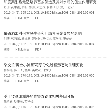
印度梨形孢最适培养基的筛选及其对水稻的促生作用研究
舒珊
,
高中南
,
袁听
,
陈强
,
朱志炎
,
何勇
,
叶开温
,
田志宏
2019, 34(2): 155-161.
DOI:
10.19303/j.issn.1008-0384.2019.02.003
摘要
HTML全文
PDF
氮磷添加对何首乌生长和叶绿素荧光参数的影响
刘筱
,
韩燕峰
,
杨淑君
,
姬拉拉
,
王锐洁
,
江学海
,
王健健
2019, 34(2): 162-169.
DOI:
10.19303/j.issn.1008-0384.2019.02.004
摘要
HTML全文
PDF
杂交兰‘黄金小神童’花芽分化过程形态与生理变化
林榕燕
,
陈艺荃
,
林兵
,
吴建设
,
钟淮钦
2019, 34(2): 170-175.
DOI:
10.19303/j.issn.1008-0384.2019.02.005
摘要
HTML全文
PDF
基于转录组测序的青蟹寿锦化相关基因分析
陈汉鑫
,
鞠玉栋
,
万学锋
2019, 34(2): 176-183.
DOI:
10.19303/j.issn.1008-0384.2019.02.006