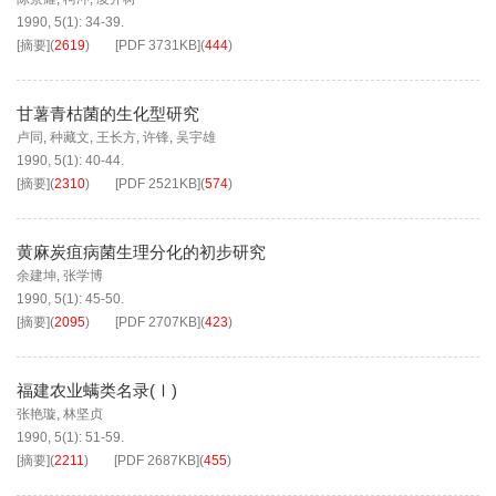
1990, 5(1): 34-39.
[摘要]
(
2619
)
[PDF
3731KB
]
(
444
)
甘薯青枯菌的生化型研究
卢同
,
种藏文
,
王长方
,
许锋
,
吴宇雄
1990, 5(1): 40-44.
[摘要]
(
2310
)
[PDF
2521KB
]
(
574
)
黄麻炭疽病菌生理分化的初步研究
余建坤
,
张学博
1990, 5(1): 45-50.
[摘要]
(
2095
)
[PDF
2707KB
]
(
423
)
福建农业螨类名录(Ⅰ)
张艳璇
,
林坚贞
1990, 5(1): 51-59.
[摘要]
(
2211
)
[PDF
2687KB
]
(
455
)