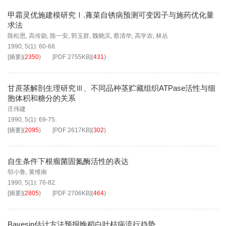
甲霜灵优施建模研究Ⅰ.蕹菜自锈病预测可变因子与施药优化量
求法
陈松恩
,
高传勋
,
陈一安
,
郭玉群
,
魏晓滨
,
蔡清华
,
高学农
,
林丛
1990, 5(1): 60-68.
[摘要]
(
2350
)
[PDF
2755KB
]
(
431
)
甘蔗茎解剖生理研究Ⅲ、不同品种茎贮藏组织ATPase活性与细
胞体积和糖分的关系
庄伟建
1990, 5(1): 69-75.
[摘要]
(
2095
)
[PDF
2617KB
]
(
302
)
自生条件下根瘤菌固氮酶活性的表达
邹小鲁
,
黄维南
1990, 5(1): 76-82.
[摘要]
(
2805
)
[PDF
2706KB
]
(
464
)
Bayesin估计方法预报晚稻白叶枯病流行趋势