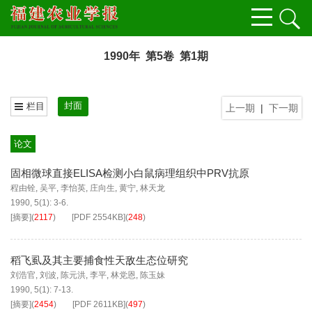
1990年 第5卷 第1期
封面
栏目
上一期
|
下一期
论文
固相微球直接ELISA检测小白鼠病理组织中PRV抗原
程由铨
,
吴平
,
李怡英
,
庄向生
,
黄宁
,
林天龙
1990, 5(1): 3-6.
[摘要]
(
2117
)
[PDF
2554KB
]
(
248
)
稻飞虱及其主要捕食性天敌生态位研究
刘浩官
,
刘波
,
陈元洪
,
李平
,
林党恩
,
陈玉妹
1990, 5(1): 7-13.
[摘要]
(
2454
)
[PDF
2611KB
]
(
497
)