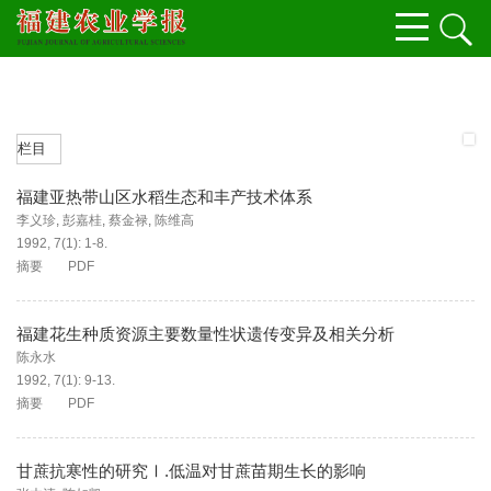
栏目
福建亚热带山区水稻生态和丰产技术体系
李义珍
,
彭嘉桂
,
蔡金禄
,
陈维高
1992, 7(1): 1-8.
摘要
PDF
福建花生种质资源主要数量性状遗传变异及相关分析
陈永水
1992, 7(1): 9-13.
摘要
PDF
甘蔗抗寒性的研究Ⅰ.低温对甘蔗苗期生长的影响