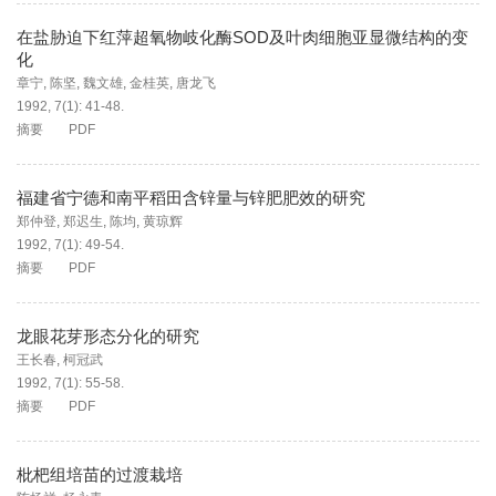
在盐胁迫下红萍超氧物岐化酶SOD及叶肉细胞亚显微结构的变
化
章宁
,
陈坚
,
魏文雄
,
金桂英
,
唐龙飞
1992, 7(1): 41-48.
摘要
PDF
福建省宁德和南平稻田含锌量与锌肥肥效的研究
郑仲登
,
郑迟生
,
陈均
,
黄琼辉
1992, 7(1): 49-54.
摘要
PDF
龙眼花芽形态分化的研究
王长春
,
柯冠武
1992, 7(1): 55-58.
摘要
PDF
枇杷组培苗的过渡栽培