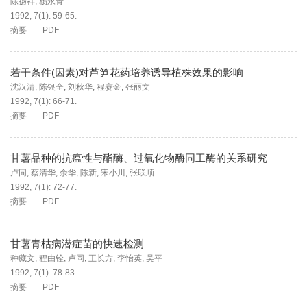
陈扬祥
,
杨永青
1992, 7(1): 59-65.
摘要
PDF
若干条件(因素)对芦笋花药培养诱导植株效果的影响
沈汉清
,
陈银全
,
刘秋华
,
程赛金
,
张丽文
1992, 7(1): 66-71.
摘要
PDF
甘薯品种的抗瘟性与酯酶、过氧化物酶同工酶的关系研究
卢同
,
蔡清华
,
余华
,
陈新
,
宋小川
,
张联顺
1992, 7(1): 72-77.
摘要
PDF
甘薯青枯病潜症苗的快速检测
种藏文
,
程由铨
,
卢同
,
王长方
,
李怡英
,
吴平
1992, 7(1): 78-83.
摘要
PDF