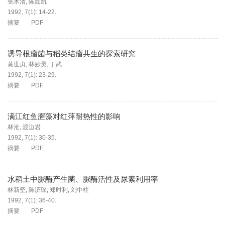
张木清
,
陈如凯
1992, 7(1): 14-22.
摘要
PDF
诱导根瘤菌与稻类结瘤共生的探索研究
黄世贞
,
林妙灵
,
丁武
1992, 7(1): 23-29.
摘要
PDF
满江红鱼腥藻对红萍耐热性的影响
林沧
,
渡边岩
1992, 7(1): 30-35.
摘要
PDF
水稻土中脲酶产生菌、脲酶活性及尿素利用率
林新坚
,
陈济琛
,
郑时利
,
刘中柱
1992, 7(1): 36-40.
摘要
PDF