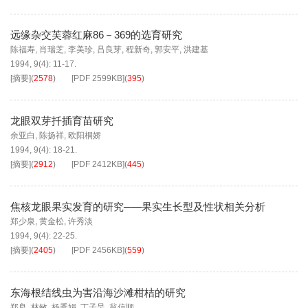
远缘杂交芙蓉红麻86－369的选育研究
陈福寿
,
肖瑞芝
,
李美珍
,
吕良芽
,
程新奇
,
郭安平
,
洪建基
1994, 9(4): 11-17.
[摘要]
(
2578
)
[PDF
2599KB
]
(
395
)
龙眼双芽扦插育苗研究
余亚白
,
陈扬祥
,
欧阳桐娇
1994, 9(4): 18-21.
[摘要]
(
2912
)
[PDF
2412KB
]
(
445
)
焦核龙眼果实发育的研究─—果实生长型及性状相关分析
郑少泉
,
黄金松
,
许秀淡
1994, 9(4): 22-25.
[摘要]
(
2405
)
[PDF
2456KB
]
(
559
)
东海根结线虫为害沿海沙滩柑桔的研究
郑良
,
林敏
,
杨秀娟
,
丁子呈
,
翁信顺