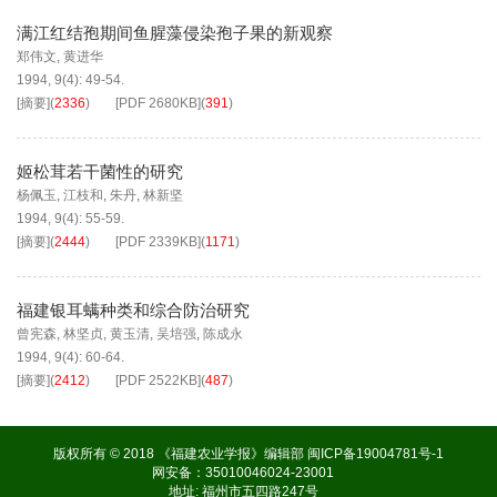
满江红结孢期间鱼腥藻侵染孢子果的新观察
郑伟文
,
黄进华
1994, 9(4): 49-54.
[摘要]
(
2336
)
[PDF
2680KB
]
(
391
)
姬松茸若干菌性的研究
杨佩玉
,
江枝和
,
朱丹
,
林新坚
1994, 9(4): 55-59.
[摘要]
(
2444
)
[PDF
2339KB
]
(
1171
)
福建银耳螨种类和综合防治研究
曾宪森
,
林坚贞
,
黄玉清
,
吴培强
,
陈成永
1994, 9(4): 60-64.
[摘要]
(
2412
)
[PDF
2522KB
]
(
487
)
版权所有 © 2018 《福建农业学报》编辑部
闽ICP备19004781号-1
网安备：35010046024-23001
地址: 福州市五四路247号