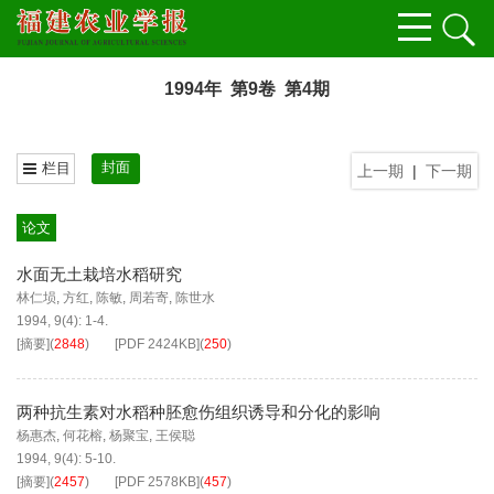
1994年 第9卷 第4期
封面
栏目
上一期
|
下一期
论文
水面无土栽培水稻研究
林仁埙
,
方红
,
陈敏
,
周若寄
,
陈世水
1994, 9(4): 1-4.
[摘要]
(
2848
)
[PDF
2424KB
]
(
250
)
两种抗生素对水稻种胚愈伤组织诱导和分化的影响
杨惠杰
,
何花榕
,
杨聚宝
,
王侯聪
1994, 9(4): 5-10.
[摘要]
(
2457
)
[PDF
2578KB
]
(
457
)