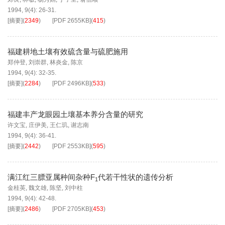
1994, 9(4): 26-31.
[摘要]
(
2349
)
[PDF
2655KB
]
(
415
)
福建耕地土壤有效硫含量与硫肥施用
郑仲登
,
刘崇群
,
林炎金
,
陈京
1994, 9(4): 32-35.
[摘要]
(
2284
)
[PDF
2496KB
]
(
533
)
福建丰产龙眼园土壤基本养分含量的研究
许文宝
,
庄伊美
,
王仁玑
,
谢志南
1994, 9(4): 36-41.
[摘要]
(
2442
)
[PDF
2553KB
]
(
595
)
满江红三膘亚属种间杂种F
代若干性状的遗传分析
1
金桂英
,
魏文雄
,
陈坚
,
刘中柱
1994, 9(4): 42-48.
[摘要]
(
2486
)
[PDF
2705KB
]
(
453
)