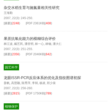
杂交水稻生育与施氮量相关性研究
王海勤
2007, 22(3): 245-250.
[摘要]
(
2248
)
[PDF
2361KB
]
(
408
)
果蔗抗氧化能力的模糊综合评价
林江波
,
戴艺民
,
潘世明
,
林一心
,
林钿
,
潘大仁
2007, 22(3): 251-255.
[摘要]
(
2356
)
[PDF
2046KB
]
(
642
)
园艺科学
龙眼ISSR-PCR反应体系的优化及指纹图谱初探
姜帆
,
高慧颖
,
陈秀萍
,
李韬
,
杨凌
,
郑少泉
2007, 22(3): 256-260.
[摘要]
(
2815
)
[PDF
1750KB
]
(
789
)
植物保护