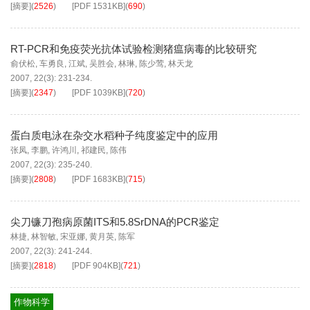
[摘要]
(
2526
)
[PDF
1531KB
]
(
690
)
RT-PCR和免疫荧光抗体试验检测猪瘟病毒的比较研究
俞伏松
,
车勇良
,
江斌
,
吴胜会
,
林琳
,
陈少莺
,
林天龙
2007, 22(3): 231-234.
[摘要]
(
2347
)
[PDF
1039KB
]
(
720
)
蛋白质电泳在杂交水稻种子纯度鉴定中的应用
张凤
,
李鹏
,
许鸿川
,
祁建民
,
陈伟
2007, 22(3): 235-240.
[摘要]
(
2808
)
[PDF
1683KB
]
(
715
)
尖刀镰刀孢病原菌ITS和5.8SrDNA的PCR鉴定
林捷
,
林智敏
,
宋亚娜
,
黄月英
,
陈军
2007, 22(3): 241-244.
[摘要]
(
2818
)
[PDF
904KB
]
(
721
)
作物科学