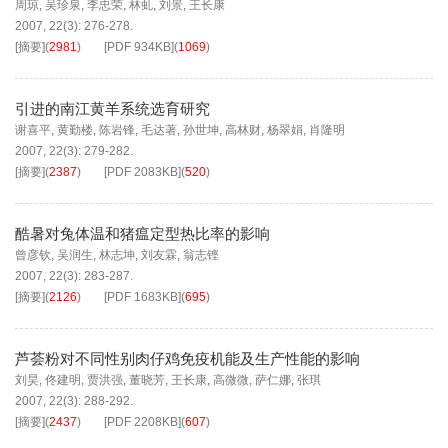
周琼
,
吴珍泉
,
李忠荣
,
林虬
,
刘景
,
王长康
2007, 22(3): 276-278.
[摘要]
(
2981
)
[PDF
934KB
]
(
1069
)
引进的南江黄羊系统选育研究
谢喜平
,
黄勤楼
,
陈岩锋
,
毛达著
,
孙世坤
,
高林财
,
杨翠娟
,
肖隆明
2007, 22(3): 279-282.
[摘要]
(
2387
)
[PDF
2083KB
]
(
520
)
酷暑对兔体温和猪瘟定型热比率的影响
曾彦钦
,
吴润生
,
林志坤
,
刘友霖
,
翁志铿
2007, 22(3): 283-287.
[摘要]
(
2126
)
[PDF
1683KB
]
(
695
)
芦荟粉对不同性别肉仔鸡免疫机能及生产性能的影响
刘昊
,
佟建明
,
贾洪强
,
董晓芳
,
王长康
,
高微微
,
萨仁娜
,
张琪
2007, 22(3): 288-292.
[摘要]
(
2437
)
[PDF
2208KB
]
(
607
)