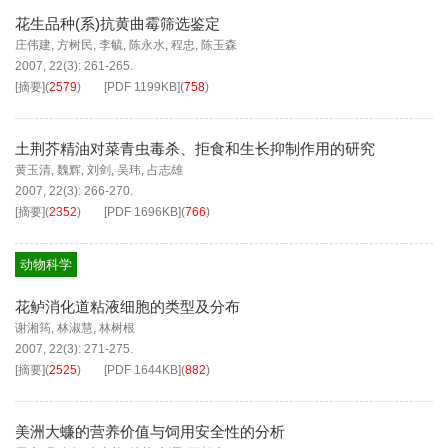
花生品种(系)抗黄曲霉筛选鉴定
庄伟建
,
方树民
,
李毓
,
陈永水
,
程忠
,
陈玉森
2007, 22(3): 261-265.
[摘要]
(
2579
)
[PDF
1199KB
]
(
758
)
土荆芥精油对菜青虫毒杀、拒食和生长抑制作用的研究
黄玉清
,
魏辉
,
刘剑
,
吴玮
,
占志雄
2007, 22(3): 266-270.
[摘要]
(
2352
)
[PDF
1696KB
]
(
766
)
动物科学
花鲈消化道粘液细胞的类型及分布
谢湘筠
,
林淑慧
,
林树根
2007, 22(3): 271-275.
[摘要]
(
2525
)
[PDF
1644KB
]
(
882
)
美洲大蠊的营养价值与饲用安全性的分析