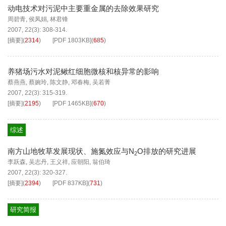
动电技术对污泥中主要重金属的去除效果研究
周碧青
,
侯凤娟
,
林君锋
2007, 22(3): 308-314.
[摘要]
(
2314
)
[PDF
1803KB
]
(
685
)
养猪场污水对泥鳅红细胞微核和核异常的影响
蔡燕燕
,
蔡婉玲
,
陈文静
,
邓春梅
,
吴若菁
2007, 22(3): 315-319.
[摘要]
(
2195
)
[PDF
1465KB
]
(
670
)
综述
南方山地牧草发展现状、施氮效应与N
O排放的研究进展
2
李跃森
,
吴志丹
,
王义祥
,
应朝阳
,
翁伯琦
2007, 22(3): 320-327.
[摘要]
(
2394
)
[PDF
837KB
]
(
731
)
研究简报