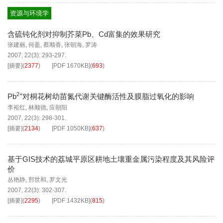
资源与环境学
含硫钝化剂对抑制芥菜Pb、Cd富集的效果研究
张建丽
,
何盈
,
蔡顺香
,
张朝海
,
罗涛
2007, 22(3): 293-297.
[摘要]
(
2377
)
[PDF
1670KB
]
(
693
)
2+
Pb
对桐花树幼苗氮代谢关键酶活性及膜脂过氧化的影响
李裕红
,
林顺德
,
应朝阳
2007, 22(3): 298-301.
[摘要]
(
2134
)
[PDF
1050KB
]
(
637
)
基于GIS技术的荔城平原区耕地土壤重金属污染程度及其风险评
价
丛艳静
,
邢世和
,
罗文光
2007, 22(3): 302-307.
[摘要]
(
2295
)
[PDF
1432KB
]
(
815
)