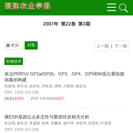
2007年 第22卷 第3期
封面
栏目
上一期
|
下一期
生物技术
表达PRRSV GP2a/GP2b、GP3、GP4、GP5和M蛋白重组腺
病毒的构建
陈振海
,
林天龙
,
俞伏松
,
宋铁英
,
龚晖
,
方勤美
,
杨金先
2007, 22(3): 221-226.
[摘要]
(
2325
)
[PDF
1453KB
]
(
1037
)
猪ESR基因位点多态性与繁殖性状相关分析
朱志明
,
林长光
,
李盛霖
,
陈晖
,
郑嫩珠
,
缪中纬
,
孙世坤
,
刘亚轩
,
叶贤慧
2007, 22(3): 227-230.