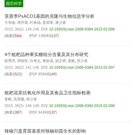
园艺科学
芙蓉李PsACO1基因的克隆与生物信息学分析
方智振
,
周丹蓉
,
叶新福
,
姜翠翠
,
潘少霖
2015, 30(2): 136-140.
DOI:
10.19303/j.issn.1008-0384.2015.02.006
[摘要]
(
544
)
[PDF
1380KB
]
(
37
)
4个枇杷品种果实糖组分含量及其分布研究
陈秀萍
,
邓朝军
,
许奇志
,
蒋际谋
,
胡文舜
,
姜帆
,
郑少泉
2015, 30(2): 141-145.
DOI:
10.19303/j.issn.1008-0384.2015.02.007
[摘要]
(
522
)
[PDF
856KB
]
(
40
)
枇杷花茶抗氧化作用及其食品卫生指标检测
姜帆
,
高慧颖
,
郑少泉
2015, 30(2): 146-149.
DOI:
10.19303/j.issn.1008-0384.2015.02.008
[摘要]
(
397
)
[PDF
843KB
]
(
37
)
辣椒穴盘育苗基质对辣椒幼苗生长的影响