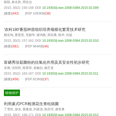
陈阳
,
林永胜
,
周先治
2015, 30(2): 150-156.
DOI:
10.19303/j.issn.1008-0384.2015.02.009
[摘要]
(
442
)
[PDF
1093KB
]
(
38
)
‘农科180’番茄种苗组织培养规模化繁育技术研究
赖呈纯
,
黄贤贵
,
范丽华
,
谢鸿根
,
郑回勇
,
陈华
,
刘波
2015, 30(2): 157-162.
DOI:
10.19303/j.issn.1008-0384.2015.02.010
[摘要]
(
581
)
[PDF
964KB
]
(
46
)
富硒秀珍菇菌粉的抗氧化作用及其安全性初步研究
吴俐
,
沈恒胜
,
陈君琛
,
翁敏劼
,
杨艺龙
2015, 30(2): 163-167.
DOI:
10.19303/j.issn.1008-0384.2015.02.011
[摘要]
(
456
)
[PDF
823KB
]
(
37
)
植物保护
利用巢式PCR检测花生青枯病菌
丁雪玲
,
游泳
,
黄建成
,
刘裴清
,
陈庆河
,
谢世勇
2015, 30(2): 168-171.
DOI:
10.19303/j.issn.1008-0384.2015.02.012