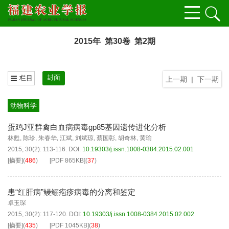
2015年 第30卷 第2期
封面
栏目
上一期
|
下一期
动物科学
蛋鸡J亚群禽白血病病毒gp85基因遗传进化分析
林甦
,
陈珍
,
朱春华
,
江斌
,
刘斌琼
,
蔡国彰
,
胡奇林
,
黄瑜
2015, 30(2): 113-116.
DOI:
10.19303/j.issn.1008-0384.2015.02.001
[摘要]
(
486
)
[PDF
865KB
]
(
37
)
患“红肝病”鳗鲡疱疹病毒的分离和鉴定
卓玉琛
2015, 30(2): 117-120.
DOI:
10.19303/j.issn.1008-0384.2015.02.002
[摘要]
(
435
)
[PDF
1045KB
]
(
38
)