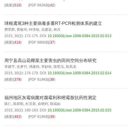
[摘要]
(
510
)
[PDF
992KB
]
(
42
)
球根鸢尾3种主要病毒多重RT-PCR检测体系的建立
樊荣辉
,
黄敏玲
,
钟淮钦
,
吴建设
,
林兵
2015, 30(2): 172-175.
DOI:
10.19303/j.issn.1008-0384.2015.02.013
[摘要]
(
416
)
[PDF
986KB
]
(
37
)
周宁县高山花椰菜主要害虫的田间空间分布研究
李建宇
,
史梦竹
,
傅建炜
,
李妙枝
,
陈哲泓
,
陈凤龙
2015, 30(2): 176-179.
DOI:
10.19303/j.issn.1008-0384.2015.02.014
[摘要]
(
378
)
[PDF
919KB
]
(
38
)
福州地区灰霉病菌对腐霉利和嘧霉胺抗药性测定
陈仁
,
陈群航
,
杜宜新
,
俞晓利
,
陈福如
2015, 30(2): 180-183.
DOI:
10.19303/j.issn.1008-0384.2015.02.015
[摘要]
(
463
)
[PDF
919KB
]
(
39
)