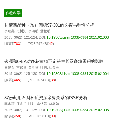
作物科学
甘蔗新品种（系）闽糖97-301的选育与种性分析
李瑞美
,
张树河
,
李海明
,
潘世明
2015, 30(2): 121-124.
DOI:
10.19303/j.issn.1008-0384.2015.02.003
[摘要]
(
783
)
[PDF
797KB
]
(
42
)
碳源和6-BA对多花黄精不定芽生长及多糖累积的影响
周建金
,
雷伏贵
,
曹奕鸯
,
叶炜
,
江金兰
2015, 30(2): 125-130.
DOI:
10.19303/j.issn.1008-0384.2015.02.004
[摘要]
(
465
)
[PDF
1074KB
]
(
38
)
37份药用石斛种质资源亲缘关系的ISSR分析
李永清
,
江金兰
,
叶炜
,
雷伏贵
,
华树妹
2015, 30(2): 131-135.
DOI:
10.19303/j.issn.1008-0384.2015.02.005
[摘要]
(
459
)
[PDF
1050KB
]
(
38
)