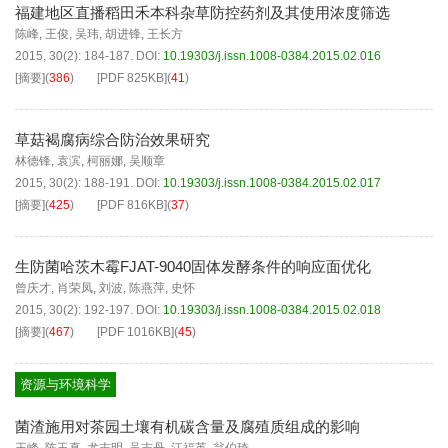
福建地区直播稻田禾本科杂草防控药剂及其使用浓度筛选
陈峰
,
王俊
,
吴玮
,
胡进锋
,
王长方
2015, 30(2): 184-187.
DOI:
10.19303/j.issn.1008-0384.2015.02.016
[摘要]
(
386
)
[PDF
825KB
]
(
41
)
草菇褐腐病综合防治效果研究
林德锋
,
袁滨
,
柯丽娜
,
吴顺章
2015, 30(2): 188-191.
DOI:
10.19303/j.issn.1008-0384.2015.02.017
[摘要]
(
425
)
[PDF
816KB
]
(
37
)
生防菌哈茨木霉FJAT-9040固体发酵条件的响应面优化
曾庆才
,
肖荣凤
,
刘波
,
陈燕萍
,
史怀
2015, 30(2): 192-197.
DOI:
10.19303/j.issn.1008-0384.2015.02.018
[摘要]
(
467
)
[PDF
1016KB
]
(
45
)
资源与环境科学
菌渣施用对茶园土壤有机碳含量及腐殖质组成的影响