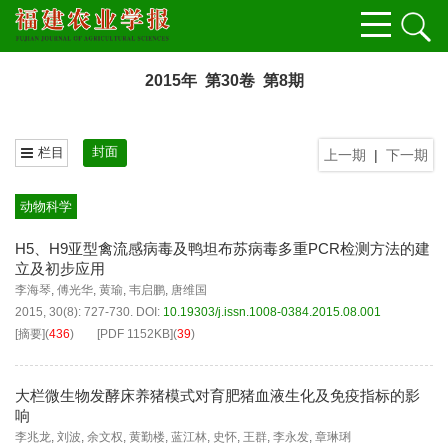
2015年 第30卷 第8期
封面
栏目
上一期
|
下一期
动物科学
H5、H9亚型禽流感病毒及鸭坦布苏病毒多重PCR检测方法的建
立及初步应用
李海琴
,
傅光华
,
黄瑜
,
韦启鹏
,
唐维国
2015, 30(8): 727-730.
DOI:
10.19303/j.issn.1008-0384.2015.08.001
[摘要]
(
436
)
[PDF
1152KB
]
(
39
)
大栏微生物发酵床养猪模式对育肥猪血液生化及免疫指标的影
响
李兆龙
,
刘波
,
余文权
,
黄勤楼
,
蓝江林
,
史怀
,
王群
,
李永发
,
章琳琍