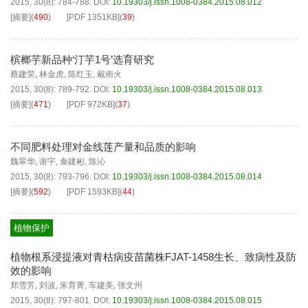
2015, 30(8): 784-788.
DOI:
10.19303/j.issn.1008-0384.2015.08.012
[摘要]
(
490
)
[PDF
1351KB
]
(
39
)
槟榔芋新品种‘汀芋1号’选育研究
蔡建荣
,
林金虎
,
陈红玉
,
戴南火
2015, 30(8): 789-792.
DOI:
10.19303/j.issn.1008-0384.2015.08.013
[摘要]
(
471
)
[PDF
972KB
]
(
37
)
不同肥料处理对金线莲产量和品质的影响
魏翠华
,
谢宇
,
秦建彬
,
陈沁
2015, 30(8): 793-796.
DOI:
10.19303/j.issn.1008-0384.2015.08.014
[摘要]
(
592
)
[PDF
1593KB
]
(
44
)
植物保护
植物根系浸提液对青枯病疫苗菌株FJAT-1458生长、致病性及防
效的影响
郑雪芳
,
刘波
,
朱育菁
,
车建美
,
张文州
2015, 30(8): 797-801.
DOI:
10.19303/j.issn.1008-0384.2015.08.015