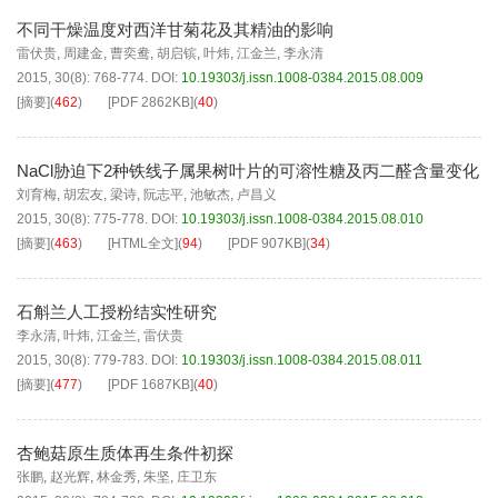
不同干燥温度对西洋甘菊花及其精油的影响
雷伏贵
,
周建金
,
曹奕鸯
,
胡启镔
,
叶炜
,
江金兰
,
李永清
2015, 30(8): 768-774.
DOI:
10.19303/j.issn.1008-0384.2015.08.009
[摘要]
(
462
)
[PDF
2862KB
]
(
40
)
NaCl胁迫下2种铁线子属果树叶片的可溶性糖及丙二醛含量变化
刘育梅
,
胡宏友
,
梁诗
,
阮志平
,
池敏杰
,
卢昌义
2015, 30(8): 775-778.
DOI:
10.19303/j.issn.1008-0384.2015.08.010
[摘要]
(
463
)
[HTML全文]
(
94
)
[PDF
907KB
]
(
34
)
石斛兰人工授粉结实性研究
李永清
,
叶炜
,
江金兰
,
雷伏贵
2015, 30(8): 779-783.
DOI:
10.19303/j.issn.1008-0384.2015.08.011
[摘要]
(
477
)
[PDF
1687KB
]
(
40
)
杏鲍菇原生质体再生条件初探
张鹏
,
赵光辉
,
林金秀
,
朱坚
,
庄卫东