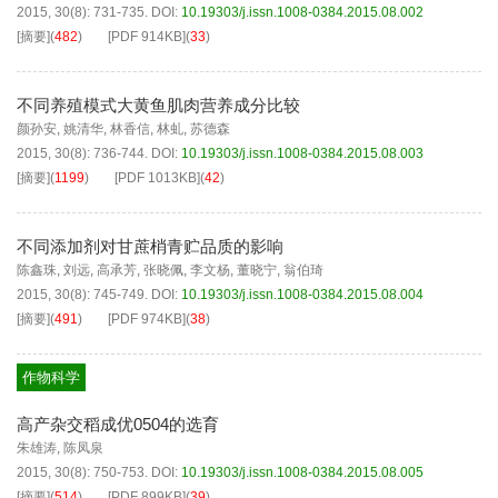
2015, 30(8): 731-735.
DOI:
10.19303/j.issn.1008-0384.2015.08.002
[摘要]
(
482
)
[PDF
914KB
]
(
33
)
不同养殖模式大黄鱼肌肉营养成分比较
颜孙安
,
姚清华
,
林香信
,
林虬
,
苏德森
2015, 30(8): 736-744.
DOI:
10.19303/j.issn.1008-0384.2015.08.003
[摘要]
(
1199
)
[PDF
1013KB
]
(
42
)
不同添加剂对甘蔗梢青贮品质的影响
陈鑫珠
,
刘远
,
高承芳
,
张晓佩
,
李文杨
,
董晓宁
,
翁伯琦
2015, 30(8): 745-749.
DOI:
10.19303/j.issn.1008-0384.2015.08.004
[摘要]
(
491
)
[PDF
974KB
]
(
38
)
作物科学
高产杂交稻成优0504的选育
朱雄涛
,
陈凤泉
2015, 30(8): 750-753.
DOI:
10.19303/j.issn.1008-0384.2015.08.005
[摘要]
(
514
)
[PDF
899KB
]
(
39
)