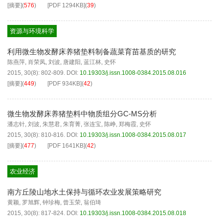
[摘要]
(
576
)
[PDF
1294KB
]
(
39
)
资源与环境科学
利用微生物发酵床养猪垫料制备蔬菜育苗基质的研究
陈燕萍
,
肖荣凤
,
刘波
,
唐建阳
,
蓝江林
,
史怀
2015, 30(8): 802-809.
DOI:
10.19303/j.issn.1008-0384.2015.08.016
[摘要]
(
449
)
[PDF
934KB
]
(
42
)
微生物发酵床养猪垫料中物质组分GC-MS分析
潘志针
,
刘波
,
朱慧君
,
朱育菁
,
张连宝
,
陈峥
,
郑梅霞
,
史怀
2015, 30(8): 810-816.
DOI:
10.19303/j.issn.1008-0384.2015.08.017
[摘要]
(
477
)
[PDF
1641KB
]
(
42
)
农业经济
南方丘陵山地水土保持与循环农业发展策略研究
黄颖
,
罗旭辉
,
钟珍梅
,
曾玉荣
,
翁伯琦
2015, 30(8): 817-824.
DOI:
10.19303/j.issn.1008-0384.2015.08.018