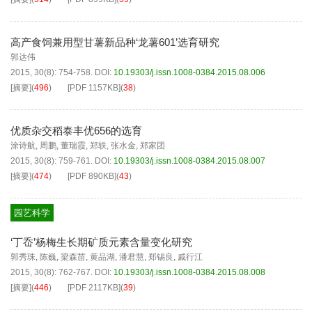
高产食饲兼用型甘薯新品种‘龙薯601’选育研究
郭达伟
2015, 30(8): 754-758.
DOI:
10.19303/j.issn.1008-0384.2015.08.006
[摘要]
(
496
)
[PDF
1157KB
]
(
38
)
优质杂交稻泰丰优656的选育
涂诗航
,
周鹏
,
董瑞霞
,
郑轶
,
张水金
,
郑家团
2015, 30(8): 759-761.
DOI:
10.19303/j.issn.1008-0384.2015.08.007
[摘要]
(
474
)
[PDF
890KB
]
(
43
)
园艺科学
‘丁岙’杨梅生长期矿质元素含量变化研究
郭秀珠
,
陈巍
,
梁森苗
,
黄品湖
,
潘君慧
,
郑锡良
,
戚行江
2015, 30(8): 762-767.
DOI:
10.19303/j.issn.1008-0384.2015.08.008
[摘要]
(
446
)
[PDF
2117KB
]
(
39
)