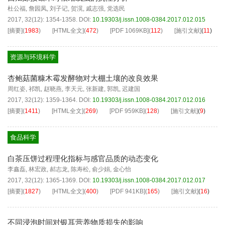
杜公福
,
詹园凤
,
刘子记
,
贺滉
,
戚志强
,
党选民
2017, 32(12): 1354-1358.
DOI:
10.19303/j.issn.1008-0384.2017.012.015
[摘要]
(
1983
)
[HTML全文]
(
472
)
[PDF
1069KB
]
(
112
)
[施引文献]
(
11
)
资源与环境科学
杏鲍菇菌糠木霉发酵物对大棚土壤的改良效果
周红姿
,
祁凯
,
赵晓燕
,
李天元
,
张新建
,
郭凯
,
迟建国
2017, 32(12): 1359-1364.
DOI:
10.19303/j.issn.1008-0384.2017.012.016
[摘要]
(
1411
)
[HTML全文]
(
269
)
[PDF
959KB
]
(
128
)
[施引文献]
(
9
)
食品科学
白茶压饼过程理化指标与感官品质的动态变化
李鑫磊
,
林宏政
,
郝志龙
,
陈寿松
,
俞少娟
,
金心怡
2017, 32(12): 1365-1369.
DOI:
10.19303/j.issn.1008-0384.2017.012.017
[摘要]
(
1827
)
[HTML全文]
(
400
)
[PDF
941KB
]
(
165
)
[施引文献]
(
16
)
不同浸泡时间对银耳营养物质损失的影响