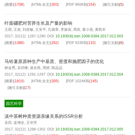
[摘要]
(
1708
)
[HTML全文]
(
303
)
[PDF
960KB
]
(
154
)
[施引文献]
(
5
)
叶面硼肥对苦荞生长及产量的影响
王雨
,
王炎
,
刘昌敏
,
王安平
,
孔德章
,
李振宙
,
周良
,
黄小燕
,
黄凯丰
2017, 32(12): 1287-1290.
DOI:
10.19303/j.issn.1008-0384.2017.012.003
[摘要]
(
1380
)
[HTML全文]
(
262
)
[PDF
933KB
]
(
133
)
[施引文献]
(
8
)
马铃薯原原种生产中基质、密度和施肥因子的优化
林金秀
,
吴玥琳
,
凌永胜
,
周婷
,
陈品品
2017, 32(12): 1291-1297.
DOI:
10.19303/j.issn.1008-0384.2017.012.004
[摘要]
(
1810
)
[HTML全文]
(
305
)
[PDF
1024KB
]
(
145
)
[施引文献]
(
17
)
园艺科学
滇中茶树种质资源亲缘关系的ISSR分析
吴田
,
蓝增全
,
王华芳
2017, 32(12): 1298-1302.
DOI:
10.19303/j.issn.1008-0384.2017.012.005