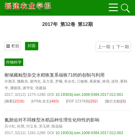
2017年 第32卷 第12期
封面
栏目
上一期
|
下一期
作物科学
耐储藏籼型杂交水稻恢复系福恢7185的创制与利用
许惠滨
,
魏毅东
,
谢鸿光
,
吴方喜
,
罗曦
,
朱永生
,
江敏榕
,
蒋家焕
,
林强
,
连玲
,
蔡秋
华
,
潘丽燕
,
谢华安
,
张建福
2017, 32(12): 1275-1280.
DOI:
10.19303/j.issn.1008-0384.2017.012.001
[摘要]
(
2216
)
[HTML全文]
(
403
)
[PDF
2237KB
]
(
202
)
[施引文献]
(
3
)
氮胁迫对不同株型水稻品种生理生化特性的影响
吕小红
,
杜萌
,
付立东
,
宋玉婷
,
陈温福
2017, 32(12): 1281-1286.
DOI:
10.19303/j.issn.1008-0384.2017.012.002