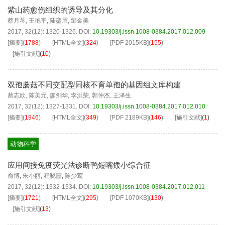
紫山药愈伤组织的诱导及其分化
蔡月琴
,
王艳平
,
陆銮眉
,
邹金美
2017, 32(12): 1320-1326.
DOI:
10.19303/j.issn.1008-0384.2017.012.009
[摘要]
(
1788
)
[HTML全文]
(
324
)
[PDF
2015KB
]
(
155
)
[施引文献]
(
10
)
双孢蘑菇不同交配型同核不育单孢的基因组文库构建
蔡志欣
,
陈美元
,
廖剑华
,
李洪荣
,
郭仲杰
,
王泽生
2017, 32(12): 1327-1331.
DOI:
10.19303/j.issn.1008-0384.2017.012.010
[摘要]
(
1946
)
[HTML全文]
(
349
)
[PDF
2189KB
]
(
146
)
[施引文献]
(
1
)
动物科学
应用间接免疫荧光法诊断鸭短嘴矮小综合征
俞博
,
朱小丽
,
程晓霞
,
陈少莺
2017, 32(12): 1332-1334.
DOI:
10.19303/j.issn.1008-0384.2017.012.011
[摘要]
(
1721
)
[HTML全文]
(
295
)
[PDF
1070KB
]
(
130
)
[施引文献]
(
13
)