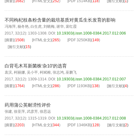
[摘要]
(
1682
)
[HTML全文]
(
252
)
[PDF
1514KB
]
(
118
)
[施引文献]
(
1
)
不同枸杞枝条粉含量的栽培基质对黄瓜生长发育的影响
冯海萍
,
杨冬艳
,
白生虎
,
刘晓梅
,
谢华
,
裴红霞
2017, 32(12): 1303-1308.
DOI:
10.19303/j.issn.1008-0384.2017.012.006
[摘要]
(
1508
)
[HTML全文]
(
265
)
[PDF
3250KB
]
(
149
)
[施引文献]
(
15
)
白背毛木耳新菌株‘杂10’的选育
袁滨
,
柯丽娜
,
吴小平
,
柯斌榕
,
张志鸿
,
巫鹏飞
2017, 32(12): 1309-1314.
DOI:
10.19303/j.issn.1008-0384.2017.012.007
[摘要]
(
1764
)
[HTML全文]
(
286
)
[PDF
1193KB
]
(
138
)
[施引文献]
(
4
)
药用蒲公英耐涝性评价
张建
,
徐亚萍
,
武彦芳
,
徐思远
2017, 32(12): 1315-1319.
DOI:
10.19303/j.issn.1008-0384.2017.012.008
[摘要]
(
2203
)
[HTML全文]
(
344
)
[PDF
1346KB
]
(
128
)
[施引文献]
(
2
)