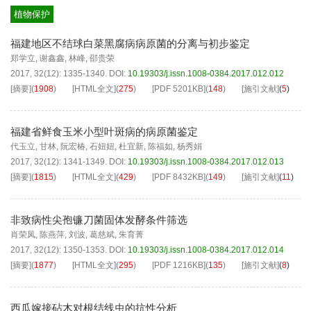
植物保护
福建地区不结球白菜黑腐病病原菌的分离与初步鉴定
郑学立
,
谢鑫鑫
,
林峰
,
邵贵荣
2017, 32(12): 1335-1340.
DOI:
10.19303/j.issn.1008-0384.2017.012.012
[摘要]
(
1908
)
[HTML全文]
(
275
)
[PDF
5201KB
]
(
148
)
[施引文献]
(
5
)
福建省鲜食玉米小型叶斑病的病原菌鉴定
代玉立
,
甘林
,
阮宏椿
,
石妞妞
,
杜宜新
,
陈福如
,
杨秀娟
2017, 32(12): 1341-1349.
DOI:
10.19303/j.issn.1008-0384.2017.012.013
[摘要]
(
1815
)
[HTML全文]
(
429
)
[PDF
8432KB
]
(
149
)
[施引文献]
(
11
)
非致病性尖孢镰刀菌固体发酵条件筛选
肖荣凤
,
陈燕萍
,
刘波
,
葛慈斌
,
朱育菁
2017, 32(12): 1350-1353.
DOI:
10.19303/j.issn.1008-0384.2017.012.014
[摘要]
(
1877
)
[HTML全文]
(
295
)
[PDF
1216KB
]
(
135
)
[施引文献]
(
8
)
西瓜嫁接砧木对根结线虫的抗性分析