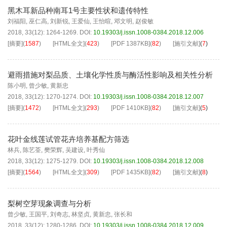
黑木耳新品种南耳1号主要性状和遗传特性
刘福阳
,
巫仁高
,
刘新锐
,
王爱仙
,
王怡暄
,
邓文明
,
赵俊敏
2018, 33(12): 1264-1269.
DOI:
10.19303/j.issn.1008-0384.2018.12.006
[摘要]
(
1587
)
[HTML全文]
(
423
)
[PDF
1387KB
]
(
82
)
[施引文献]
(
7
)
避雨措施对梨品质、土壤化学性质与酶活性影响及相关性分析
陈小明
,
曾少敏
,
黄新忠
2018, 33(12): 1270-1274.
DOI:
10.19303/j.issn.1008-0384.2018.12.007
[摘要]
(
1472
)
[HTML全文]
(
293
)
[PDF
1410KB
]
(
82
)
[施引文献]
(
5
)
花叶金线莲试管花卉培养基配方筛选
林兵
,
陈艺荃
,
樊荣辉
,
吴建设
,
叶秀仙
2018, 33(12): 1275-1279.
DOI:
10.19303/j.issn.1008-0384.2018.12.008
[摘要]
(
1564
)
[HTML全文]
(
309
)
[PDF
1435KB
]
(
82
)
[施引文献]
(
8
)
梨树空芽现象调查与分析
曾少敏
,
王国平
,
刘奇志
,
林坚贞
,
黄新忠
,
张长和
2018, 33(12): 1280-1286.
DOI:
10.19303/j.issn.1008-0384.2018.12.009