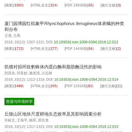
[摘要]
(
1803
)
[HTML全文]
(
324
)
[PDF
1993KB
]
(
85
)
[施引文献]
(
3
)
厦门园博园红棕象甲
Rhynchophorus ferrugineus
体表螨的种类
和分布
王谨
,
王禹
2018, 33(12): 1307-1311.
DOI:
10.19303/j.issn.1008-0384.2018.12.013
[摘要]
(
1723
)
[HTML全文]
(
277
)
[PDF
1443KB
]
(
84
)
[施引文献]
(
2
)
饥饿对拟环纹豹蛛体内蛋白酶和脂肪酶活性的影响
刘其全
,
邱良妙
,
施龙清
,
占志雄
2018, 33(12): 1312-1316.
DOI:
10.19303/j.issn.1008-0384.2018.12.014
[摘要]
(
1499
)
[HTML全文]
(
265
)
[PDF
1191KB
]
(
83
)
[施引文献]
(
11
)
资源与环境科学
丘陵山区地块尺度耕地生态效率及其影响因素分析
许标文
,
王海平
,
杨军
,
郑百龙
2018, 33(12): 1317-1323.
DOI:
10.19303/j.issn.1008-0384.2018.12.015