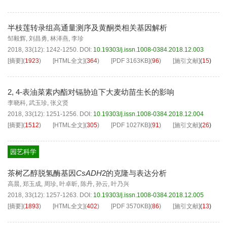
半枝莲转录组高通量测序及黄酮类相关基因解析
邹毅辉
,
刘昌勇
,
林泽燕
,
李珍
2018, 33(12): 1242-1250.
DOI:
10.19303/j.issn.1008-0384.2018.12.003
[摘要]
(
1923
)
[HTML全文]
(
364
)
[PDF
3163KB
]
(
96
)
[施引文献]
(
15
)
2, 4-表油菜素内酯对镉胁迫下大麦幼苗生长的影响
李晓科
,
武玉珍
,
张义贤
2018, 33(12): 1251-1256.
DOI:
10.19303/j.issn.1008-0384.2018.12.004
[摘要]
(
1512
)
[HTML全文]
(
305
)
[PDF
1027KB
]
(
91
)
[施引文献]
(
26
)
园艺科学
茶树乙醇脱氢酶基因
CsADH
2的克隆与表达分析
高晨
,
郑玉成
,
周珍
,
叶卓昕
,
陈丹
,
孙云
,
叶乃兴
2018, 33(12): 1257-1263.
DOI:
10.19303/j.issn.1008-0384.2018.12.005
[摘要]
(
1893
)
[HTML全文]
(
402
)
[PDF
3570KB
]
(
86
)
[施引文献]
(
13
)