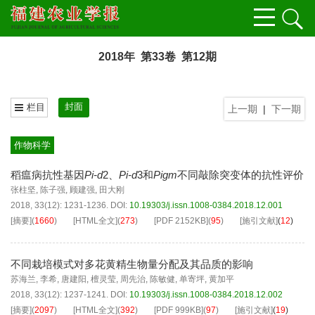
2018年 第33卷 第12期
封面
栏目
上一期
|
下一期
作物科学
稻瘟病抗性基因
Pi-d
2、
Pi-d
3和
Pigm
不同敲除突变体的抗性评价
张柱坚
,
陈子强
,
顾建强
,
田大刚
2018, 33(12): 1231-1236.
DOI:
10.19303/j.issn.1008-0384.2018.12.001
[摘要]
(
1660
)
[HTML全文]
(
273
)
[PDF
2152KB
]
(
95
)
[施引文献]
(
12
)
不同栽培模式对多花黄精生物量分配及其品质的影响
苏海兰
,
李希
,
唐建阳
,
檀灵莹
,
周先治
,
陈敏健
,
单寄坪
,
黄加平
2018, 33(12): 1237-1241.
DOI:
10.19303/j.issn.1008-0384.2018.12.002
[摘要]
(
2097
)
[HTML全文]
(
392
)
[PDF
999KB
]
(
97
)
[施引文献]
(
19
)