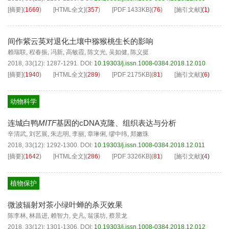
[摘要]
(
1669
)
[HTML全文]
(
357
)
[PDF
1433KB
]
(
76
)
[施引文献]
(
1
)
间作紫云英对退化土壤中猕猴桃生长的影响
赖瑞联
,
程春振
,
冯新
,
高敏霞
,
陈文光
,
吴如健
,
陈义挺
2018, 33(12): 1287-1291.
DOI:
10.19303/j.issn.1008-0384.2018.12.010
[摘要]
(
1940
)
[HTML全文]
(
289
)
[PDF
2175KB
]
(
81
)
[施引文献]
(
6
)
动物科学
连城白鸭
MITF
基因的cDNA克隆、组织表达与分析
辛清武
,
刘艺展
,
朱志明
,
李丽
,
章琳俐
,
缪中纬
,
郑嫩珠
2018, 33(12): 1292-1300.
DOI:
10.19303/j.issn.1008-0384.2018.12.011
[摘要]
(
1642
)
[HTML全文]
(
286
)
[PDF
3326KB
]
(
81
)
[施引文献]
(
4
)
植物保护
微波辐射对茶小绿叶蝉的杀灭效果
陈李林
,
林昌进
,
赖智力
,
史凡
,
翁溪坊
,
蔡景龙
2018, 33(12): 1301-1306.
DOI:
10.19303/j.issn.1008-0384.2018.12.012