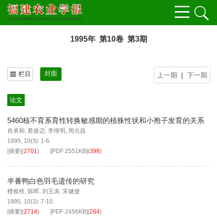
1995年 第10卷 第3期
封面
栏目
上一期
|
下一期
论文
5460核不育系育性转换敏感期的植株性状和小孢子发育的关系
肖承和
,
蔡俊迈
,
李维明
,
周元昌
1995, 10(3): 1-6.
[摘要]
(
2701
)
[PDF
2551KB
]
(
398
)
半番鸭白色羽毛遗传的研究
檀俊秩
,
陈晖
,
刘玉涛
,
宋健捷
1995, 10(3): 7-10.
[摘要]
(
2714
)
[PDF
2456KB
]
(
264
)