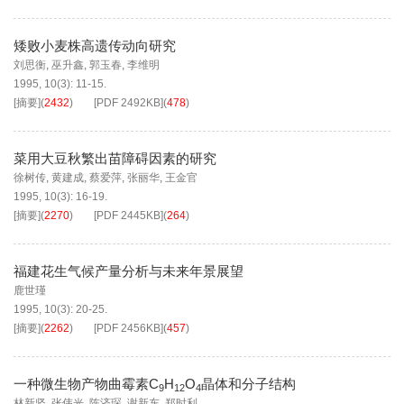
矮败小麦株高遗传动向研究
刘思衡
,
巫升鑫
,
郭玉春
,
李维明
1995, 10(3): 11-15.
[摘要]
(
2432
)
[PDF
2492KB
]
(
478
)
菜用大豆秋繁出苗障碍因素的研究
徐树传
,
黄建成
,
蔡爱萍
,
张丽华
,
王金官
1995, 10(3): 16-19.
[摘要]
(
2270
)
[PDF
2445KB
]
(
264
)
福建花生气候产量分析与未来年景展望
鹿世瑾
1995, 10(3): 20-25.
[摘要]
(
2262
)
[PDF
2456KB
]
(
457
)
一种微生物产物曲霉素C
H
O
晶体和分子结构
9
12
4
林新坚
,
张伟光
,
陈济琛
,
谢新东
,
郑时利