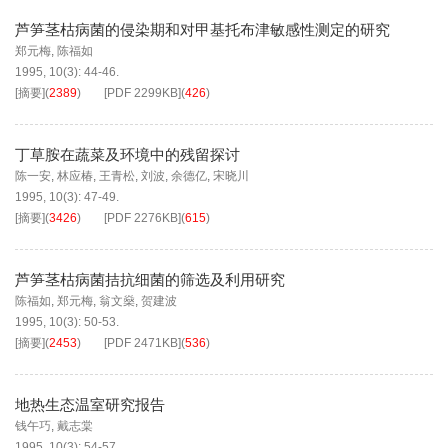
芦笋茎枯病菌的侵染期和对甲基托布津敏感性测定的研究
郑元梅
,
陈福如
1995, 10(3): 44-46.
[摘要]
(
2389
)
[PDF
2299KB
]
(
426
)
丁草胺在蔬菜及环境中的残留探讨
陈一安
,
林应椿
,
王青松
,
刘波
,
余德亿
,
宋晓川
1995, 10(3): 47-49.
[摘要]
(
3426
)
[PDF
2276KB
]
(
615
)
芦笋茎枯病菌拮抗细菌的筛选及利用研究
陈福如
,
郑元梅
,
翁文燊
,
贺建波
1995, 10(3): 50-53.
[摘要]
(
2453
)
[PDF
2471KB
]
(
536
)
地热生态温室研究报告
钱午巧
,
戴志棠
1995, 10(3): 54-57.