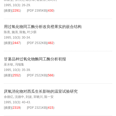
1995, 10(3): 26-29.
[摘要]
(
2291
)
[PDF
2395KB
]
(
430
)
用过氧化物同工酶分析改良橙果实的嵌合结构
陈熹
,
施清
,
陈勉
,
叶少荫
1995, 10(3): 30-34.
[摘要]
(
2447
)
[PDF
2532KB
]
(
482
)
甘薯品种过氧化物酶同工酶分析初报
巫水钦
,
冯瑞集
1995, 10(3): 35-39.
[摘要]
(
2552
)
[PDF
2522KB
]
(
566
)
厌氧消化物对西瓜生长影响的温室试验研究
余德亿
,
沈德中
,
刘波
,
宋晓川
,
陈一安
1995, 10(3): 40-43.
[摘要]
(
2319
)
[PDF
2321KB
]
(
415
)