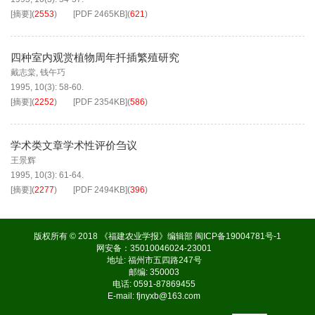
[摘要]
(
2553
)
[PDF
2465KB
]
(
621
)
四种室内观赏植物周年扦插繁殖研究
戴志棠
,
钱午巧
1995, 10(3): 58-60.
[摘要]
(
2252
)
[PDF
2354KB
]
(
586
)
学术类文章学术性评价刍议
王景辉
1995, 10(3): 61-64.
[摘要]
(
2277
)
[PDF
2494KB
]
(
396
)
版权所有 © 2018 《福建农业学报》编辑部
闽ICP备19004781号-1
网安备：35010046024-23001
地址: 福州市五四路247号
邮编: 350003
电话: 0591-87869455
E-mail:
fjnyxb@163.com