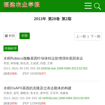
2013年 第28卷 第2期
封面
栏目
上一期
|
下一期
作物科学
水稻Rubisco激酶基因叶绿体转运肽增强转基因表达
李想
,
林智敏
,
陈在杰
,
王成虎
,
刘霞
,
王锋
2013, 28(2): 95-100.
DOI:
10.19303/j.issn.1008-0384.2013.02.002
[摘要]
(
566
)
[PDF
1028KB
]
(
57
)
水稻OsAPX基因的克隆及过表达载体的构建
许惠滨
,
连玲
,
魏毅东
,
朱永生
,
谢华安
,
王宗华
,
张建福
2013, 28(2): 101-106.
DOI:
10.19303/j.issn.1008-0384.2013.02.003
[摘要]
(
659
)
[PDF
1239KB
]
(
68
)