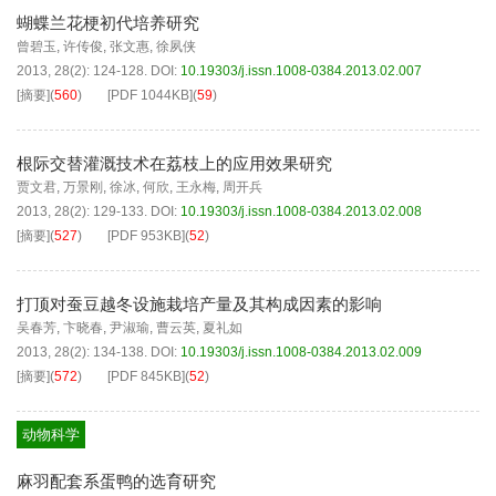
蝴蝶兰花梗初代培养研究
曾碧玉
,
许传俊
,
张文惠
,
徐夙侠
2013, 28(2): 124-128.
DOI:
10.19303/j.issn.1008-0384.2013.02.007
[摘要]
(
560
)
[PDF
1044KB
]
(
59
)
根际交替灌溉技术在荔枝上的应用效果研究
贾文君
,
万景刚
,
徐冰
,
何欣
,
王永梅
,
周开兵
2013, 28(2): 129-133.
DOI:
10.19303/j.issn.1008-0384.2013.02.008
[摘要]
(
527
)
[PDF
953KB
]
(
52
)
打顶对蚕豆越冬设施栽培产量及其构成因素的影响
吴春芳
,
卞晓春
,
尹淑瑜
,
曹云英
,
夏礼如
2013, 28(2): 134-138.
DOI:
10.19303/j.issn.1008-0384.2013.02.009
[摘要]
(
572
)
[PDF
845KB
]
(
52
)
动物科学
麻羽配套系蛋鸭的选育研究