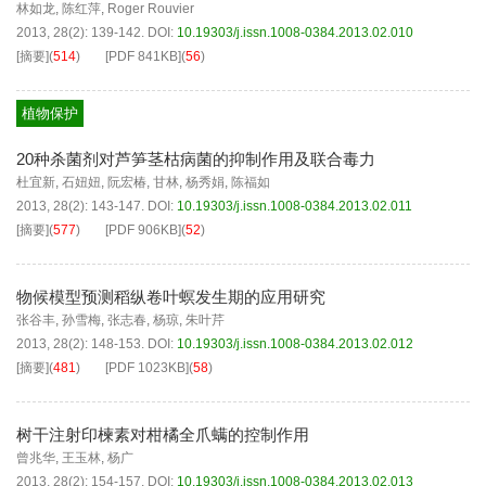
林如龙
,
陈红萍
,
Roger Rouvier
2013, 28(2): 139-142.
DOI:
10.19303/j.issn.1008-0384.2013.02.010
[摘要]
(
514
)
[PDF
841KB
]
(
56
)
植物保护
20种杀菌剂对芦笋茎枯病菌的抑制作用及联合毒力
杜宜新
,
石妞妞
,
阮宏椿
,
甘林
,
杨秀娟
,
陈福如
2013, 28(2): 143-147.
DOI:
10.19303/j.issn.1008-0384.2013.02.011
[摘要]
(
577
)
[PDF
906KB
]
(
52
)
物候模型预测稻纵卷叶螟发生期的应用研究
张谷丰
,
孙雪梅
,
张志春
,
杨琼
,
朱叶芹
2013, 28(2): 148-153.
DOI:
10.19303/j.issn.1008-0384.2013.02.012
[摘要]
(
481
)
[PDF
1023KB
]
(
58
)
树干注射印楝素对柑橘全爪螨的控制作用
曾兆华
,
王玉林
,
杨广
2013, 28(2): 154-157.
DOI:
10.19303/j.issn.1008-0384.2013.02.013