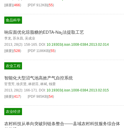
[摘要]
(
466
)
[PDF
912KB
]
(
55
)
食品科学
响应面优化琼脂糖的EDTA-Na
法提取工艺
2
李龙
,
苏永昌
,
吴成业
2013, 28(2): 158-165.
DOI:
10.19303/j.issn.1008-0384.2013.02.014
[摘要]
(
528
)
[PDF
1186KB
]
(
55
)
农业工程
智能化大型沼气池高效产气自控系统
官雪芳
,
徐庆贤
,
林碧芬
,
林斌
,
钱蕾
2013, 28(2): 166-171.
DOI:
10.19303/j.issn.1008-0384.2013.02.015
[摘要]
(
417
)
[PDF
985KB
]
(
54
)
农业经济
农村科技从单向突破到链条整合——县域农村科技服务综合体