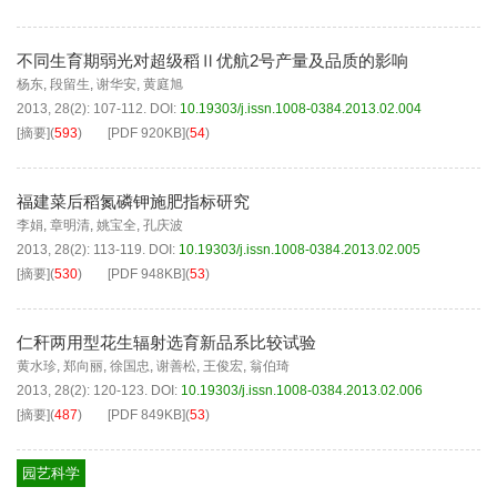
不同生育期弱光对超级稻Ⅱ优航2号产量及品质的影响
杨东
,
段留生
,
谢华安
,
黄庭旭
2013, 28(2): 107-112.
DOI:
10.19303/j.issn.1008-0384.2013.02.004
[摘要]
(
593
)
[PDF
920KB
]
(
54
)
福建菜后稻氮磷钾施肥指标研究
李娟
,
章明清
,
姚宝全
,
孔庆波
2013, 28(2): 113-119.
DOI:
10.19303/j.issn.1008-0384.2013.02.005
[摘要]
(
530
)
[PDF
948KB
]
(
53
)
仁秆两用型花生辐射选育新品系比较试验
黄水珍
,
郑向丽
,
徐国忠
,
谢善松
,
王俊宏
,
翁伯琦
2013, 28(2): 120-123.
DOI:
10.19303/j.issn.1008-0384.2013.02.006
[摘要]
(
487
)
[PDF
849KB
]
(
53
)
园艺科学