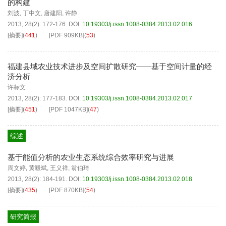
的构建
刘波
,
丁中文
,
唐建阳
,
许静
2013, 28(2): 172-176.
DOI:
10.19303/j.issn.1008-0384.2013.02.016
[摘要]
(
441
)
[PDF
909KB
]
(
53
)
福建县域农业技术进步及空间扩散研究——基于空间计量的经
济分析
许标文
2013, 28(2): 177-183.
DOI:
10.19303/j.issn.1008-0384.2013.02.017
[摘要]
(
451
)
[PDF
1047KB
]
(
47
)
综述
基于能值分析的农业生态系统综合效率研究与进展
周文婷
,
黄毅斌
,
王义祥
,
翁伯琦
2013, 28(2): 184-191.
DOI:
10.19303/j.issn.1008-0384.2013.02.018
[摘要]
(
435
)
[PDF
870KB
]
(
54
)
研究简报