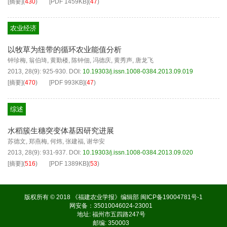
[摘要]
(
430
)
[PDF
1459KB
]
(
47
)
农业经济
以牧草为纽带的循环农业能值分析
钟珍梅
,
翁伯琦
,
黄勤楼
,
陈钟佃
,
冯德庆
,
黄秀声
,
唐龙飞
2013, 28(9): 925-930.
DOI:
10.19303/j.issn.1008-0384.2013.09.019
[摘要]
(
470
)
[PDF
993KB
]
(
47
)
综述
水稻簇生穗突变体基因研究进展
苏德文
,
郑燕梅
,
何炜
,
张建福
,
谢华安
2013, 28(9): 931-937.
DOI:
10.19303/j.issn.1008-0384.2013.09.020
[摘要]
(
516
)
[PDF
1389KB
]
(
53
)
版权所有 © 2018 《福建农业学报》编辑部
闽ICP备19004781号-1
网安备：35010046024-23001
地址: 福州市五四路247号
邮编: 350003