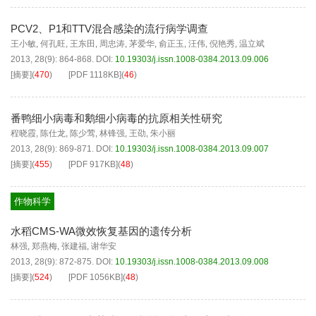
PCV2、P1和TTV混合感染的流行病学调查
王小敏
,
何孔旺
,
王东田
,
周忠涛
,
茅爱华
,
俞正玉
,
汪伟
,
倪艳秀
,
温立斌
2013, 28(9): 864-868.
DOI:
10.19303/j.issn.1008-0384.2013.09.006
[摘要]
(
470
)
[PDF
1118KB
]
(
46
)
番鸭细小病毒和鹅细小病毒的抗原相关性研究
程晓霞
,
陈仕龙
,
陈少莺
,
林锋强
,
王劭
,
朱小丽
2013, 28(9): 869-871.
DOI:
10.19303/j.issn.1008-0384.2013.09.007
[摘要]
(
455
)
[PDF
917KB
]
(
48
)
作物科学
水稻CMS-WA微效恢复基因的遗传分析
林强
,
郑燕梅
,
张建福
,
谢华安
2013, 28(9): 872-875.
DOI:
10.19303/j.issn.1008-0384.2013.09.008
[摘要]
(
524
)
[PDF
1056KB
]
(
48
)