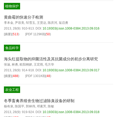
植物保护
黄曲霉的快速分子检测
李本金
,
尹容美
,
邹雪玉
,
王贤达
,
陈庆河
,
翁启勇
2013, 28(9): 910-913.
DOI:
10.19303/j.issn.1008-0384.2013.09.016
[摘要]
(
513
)
[PDF
1129KB
]
(
50
)
食品科学
海头红提取物的抑菌活性及其抗菌成分的初步分离研究
张迪
,
林勇
,
欧阳桐娇
,
王宏雨
,
毛方华
2013, 28(9): 914-918.
DOI:
10.19303/j.issn.1008-0384.2013.09.017
[摘要]
(
488
)
[PDF
1301KB
]
(
48
)
农业工程
冬季畜禽养殖舍生物过滤除臭设备的研制
杨有泉
,
陈国平
,
郭林伟
,
邓素芳
,
陈敏
2013, 28(9): 919-924.
DOI:
10.19303/j.issn.1008-0384.2013.09.018