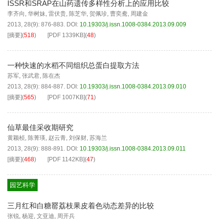
ISSR和SRAP在山药遗传多样性分析上的应用比较
李齐向
,
华树妹
,
雷伏贵
,
陈芝华
,
贺佩珍
,
曹奕鸯
,
周建金
2013, 28(9): 876-883.
DOI:
10.19303/j.issn.1008-0384.2013.09.009
[摘要]
(
518
)
[PDF
1339KB
]
(
48
)
一种快速的水稻不同组织总蛋白提取方法
苏军
,
张武君
,
陈在杰
2013, 28(9): 884-887.
DOI:
10.19303/j.issn.1008-0384.2013.09.010
[摘要]
(
565
)
[PDF
1007KB
]
(
71
)
仙草最佳采收期研究
黄颖桢
,
陈菁瑛
,
赵云青
,
刘保财
,
苏海兰
2013, 28(9): 888-891.
DOI:
10.19303/j.issn.1008-0384.2013.09.011
[摘要]
(
468
)
[PDF
1142KB
]
(
47
)
园艺科学
三月红和白糖罂荔枝果皮着色动态差异的比较
张锐
,
杨迎
,
文亚迪
,
周开兵