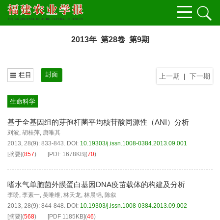
2013年 第28卷 第9期
封面
栏目
上一期
|
下一期
生命科学
基于全基因组的芽孢杆菌平均核苷酸同源性（ANI）分析
刘波
,
胡桂萍
,
唐唯其
2013, 28(9): 833-843.
DOI:
10.19303/j.issn.1008-0384.2013.09.001
[摘要]
(
857
)
[PDF
1678KB
]
(
70
)
嗜水气单胞菌外膜蛋白基因DNA疫苗载体的构建及分析
李盼
,
李素一
,
吴唯维
,
林天龙
,
林晨韬
,
陈叙
2013, 28(9): 844-848.
DOI:
10.19303/j.issn.1008-0384.2013.09.002
[摘要]
(
568
)
[PDF
1185KB
]
(
46
)