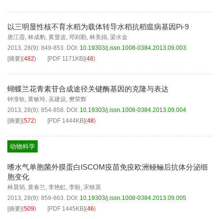
以三明显性核不育水稻为载体转导水稻抗稻瘟病基因Pi-9
唐江霞
,
林成豹
,
黄显波
,
邓则勤
,
林美娟
,
梁水金
2013, 28(9): 849-853.
DOI:
10.19303/j.issn.1008-0384.2013.09.003
[摘要]
(
482
)
[PDF
1171KB
]
(
48
)
蝴蝶兰花青素苷合成途径关键酶基因的克隆与表达
钟淮钦
,
黄敏玲
,
吴建设
,
樊荣辉
2013, 28(9): 854-858.
DOI:
10.19303/j.issn.1008-0384.2013.09.004
[摘要]
(
572
)
[PDF
1444KB
]
(
48
)
动物科学
嗜水气单胞菌外膜蛋白ISCOM疫苗免疫欧洲鳗鲡后抗体分泌细
胞变化
林晨韬
,
黄春兰
,
李艳虹
,
李盼
,
宋铁英
2013, 28(9): 859-863.
DOI:
10.19303/j.issn.1008-0384.2013.09.005
[摘要]
(
509
)
[PDF
1445KB
]
(
46
)