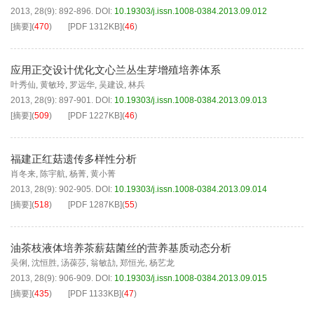
2013, 28(9): 892-896.
DOI:
10.19303/j.issn.1008-0384.2013.09.012
[摘要]
(
470
)
[PDF
1312KB
]
(
46
)
应用正交设计优化文心兰丛生芽增殖培养体系
叶秀仙
,
黄敏玲
,
罗远华
,
吴建设
,
林兵
2013, 28(9): 897-901.
DOI:
10.19303/j.issn.1008-0384.2013.09.013
[摘要]
(
509
)
[PDF
1227KB
]
(
46
)
福建正红菇遗传多样性分析
肖冬来
,
陈宇航
,
杨菁
,
黄小菁
2013, 28(9): 902-905.
DOI:
10.19303/j.issn.1008-0384.2013.09.014
[摘要]
(
518
)
[PDF
1287KB
]
(
55
)
油茶枝液体培养茶薪菇菌丝的营养基质动态分析
吴俐
,
沈恒胜
,
汤葆莎
,
翁敏劼
,
郑恒光
,
杨艺龙
2013, 28(9): 906-909.
DOI:
10.19303/j.issn.1008-0384.2013.09.015
[摘要]
(
435
)
[PDF
1133KB
]
(
47
)