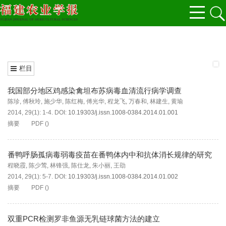
栏目
我国部分地区鸡感染禽坦布苏病毒血清流行病学调查
陈珍
,
傅秋玲
,
施少华
,
陈红梅
,
傅光华
,
程龙飞
,
万春和
,
林建生
,
黄瑜
2014, 29(1): 1-4.
DOI:
10.19303/j.issn.1008-0384.2014.01.001
摘要
PDF
(
)
番鸭呼肠孤病毒弱毒疫苗在番鸭体内中和抗体消长规律的研究
程晓霞
,
陈少莺
,
林锋强
,
陈仕龙
,
朱小丽
,
王劭
2014, 29(1): 5-7.
DOI:
10.19303/j.issn.1008-0384.2014.01.002
摘要
PDF
(
)
双重PCR检测罗非鱼源无乳链球菌方法的建立