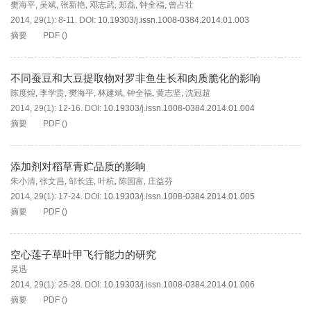
樊海平
,
吴斌
,
张新艳
,
邓志武
,
郑磊
,
钟全福
,
曾占壮
2014, 29(1): 8-11.
DOI:
10.19303/j.issn.1008-0384.2014.01.003
摘要
PDF
(
)
不同蚕豆和大豆提取物对罗非鱼生长和肉质脆化的影响
陈度煌
,
李学贵
,
樊海平
,
林建斌
,
钟全福
,
黄志坚
,
沈冠超
2014, 29(1): 12-16.
DOI:
10.19303/j.issn.1008-0384.2014.01.004
摘要
PDF
(
)
添加剂对稻草青贮品质的影响
朱小清
,
张文昌
,
邹长连
,
叶杭
,
陈国富
,
庄益芬
2014, 29(1): 17-24.
DOI:
10.19303/j.issn.1008-0384.2014.01.005
摘要
PDF
(
)
空心莲子草叶甲飞行能力的研究
吴迅
2014, 29(1): 25-28.
DOI:
10.19303/j.issn.1008-0384.2014.01.006
摘要
PDF
(
)