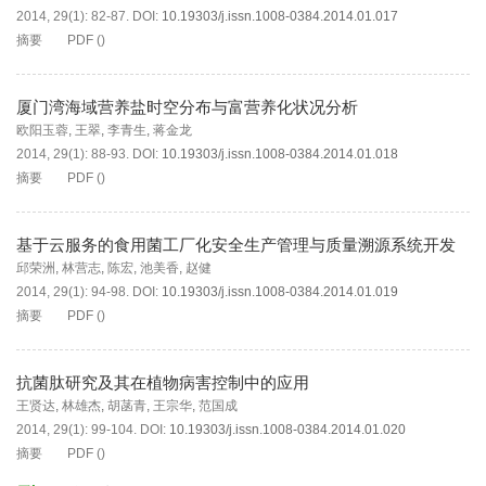
2014, 29(1): 82-87.
DOI:
10.19303/j.issn.1008-0384.2014.01.017
摘要
PDF
(
)
厦门湾海域营养盐时空分布与富营养化状况分析
欧阳玉蓉
,
王翠
,
李青生
,
蒋金龙
2014, 29(1): 88-93.
DOI:
10.19303/j.issn.1008-0384.2014.01.018
摘要
PDF
(
)
基于云服务的食用菌工厂化安全生产管理与质量溯源系统开发
邱荣洲
,
林营志
,
陈宏
,
池美香
,
赵健
2014, 29(1): 94-98.
DOI:
10.19303/j.issn.1008-0384.2014.01.019
摘要
PDF
(
)
抗菌肽研究及其在植物病害控制中的应用
王贤达
,
林雄杰
,
胡菡青
,
王宗华
,
范国成
2014, 29(1): 99-104.
DOI:
10.19303/j.issn.1008-0384.2014.01.020
摘要
PDF
(
)