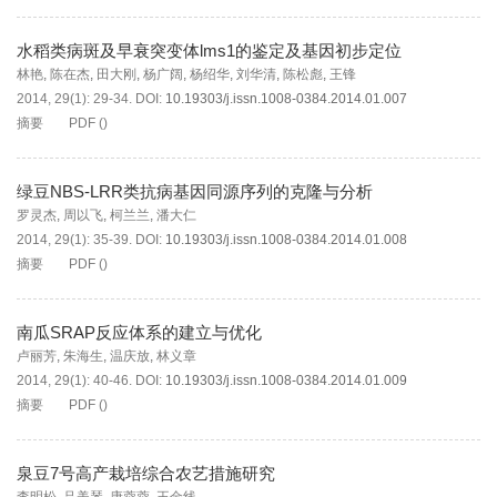
水稻类病斑及早衰突变体lms1的鉴定及基因初步定位
林艳
,
陈在杰
,
田大刚
,
杨广阔
,
杨绍华
,
刘华清
,
陈松彪
,
王锋
2014, 29(1): 29-34.
DOI:
10.19303/j.issn.1008-0384.2014.01.007
摘要
PDF
(
)
绿豆NBS-LRR类抗病基因同源序列的克隆与分析
罗灵杰
,
周以飞
,
柯兰兰
,
潘大仁
2014, 29(1): 35-39.
DOI:
10.19303/j.issn.1008-0384.2014.01.008
摘要
PDF
(
)
南瓜SRAP反应体系的建立与优化
卢丽芳
,
朱海生
,
温庆放
,
林义章
2014, 29(1): 40-46.
DOI:
10.19303/j.issn.1008-0384.2014.01.009
摘要
PDF
(
)
泉豆7号高产栽培综合农艺措施研究