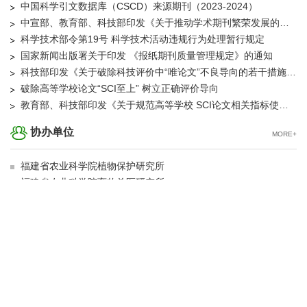
本刊入选《科技期刊世界影响力指数（WJCI）报告》（2025）并位列Q2区
致谢！《福建农业学报》2025年度审稿专家
本刊获评第八届华东地区优秀期刊
《福建农业学报》第七届编辑委员会成立
本刊关于防范不法分子对作者进行诈骗的声明
本刊继续入选CSCD来源期刊
福建省水产研究所副所长刘智禹一行到农经所开展期刊业务交流
业界资讯
MORE+
中国科学引文数据库（CSCD）来源期刊（2023-2024）
中宣部、教育部、科技部印发《关于推动学术期刊繁荣发展的意见》的通知
科学技术部令第19号 科学技术活动违规行为处理暂行规定
国家新闻出版署关于印发 《报纸期刊质量管理规定》的通知
科技部印发《关于破除科技评价中“唯论文”不良导向的若干措施（试行）》的通知
破除高等学校论文“SCI至上” 树立正确评价导向
教育部、科技部印发《关于规范高等学校 SCI论文相关指标使用 树立正确 评价导向的若干意见》的通知
协办单位
MORE+