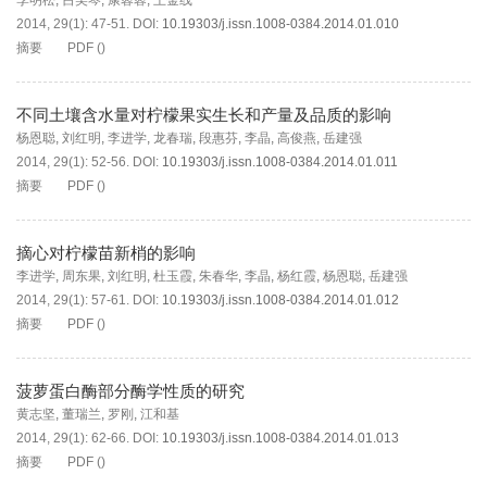
李明松
,
吕美琴
,
康蓉蓉
,
王金线
2014, 29(1): 47-51.
DOI:
10.19303/j.issn.1008-0384.2014.01.010
摘要
PDF
(
)
不同土壤含水量对柠檬果实生长和产量及品质的影响
杨恩聪
,
刘红明
,
李进学
,
龙春瑞
,
段惠芬
,
李晶
,
高俊燕
,
岳建强
2014, 29(1): 52-56.
DOI:
10.19303/j.issn.1008-0384.2014.01.011
摘要
PDF
(
)
摘心对柠檬苗新梢的影响
李进学
,
周东果
,
刘红明
,
杜玉霞
,
朱春华
,
李晶
,
杨红霞
,
杨恩聪
,
岳建强
2014, 29(1): 57-61.
DOI:
10.19303/j.issn.1008-0384.2014.01.012
摘要
PDF
(
)
菠萝蛋白酶部分酶学性质的研究
黄志坚
,
董瑞兰
,
罗刚
,
江和基
2014, 29(1): 62-66.
DOI:
10.19303/j.issn.1008-0384.2014.01.013
摘要
PDF
(
)