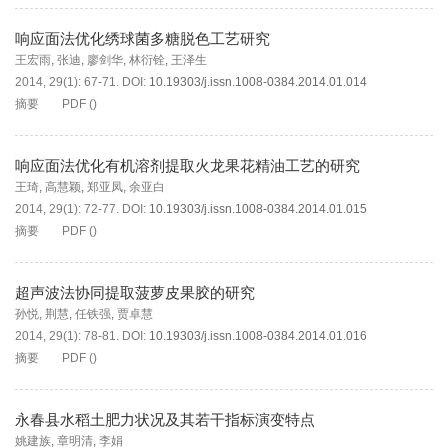
响应面法优化绣球菌多糖脱色工艺研究
王宏雨
,
张迪
,
廖剑华
,
林衍铨
,
王泽生
2014, 29(1): 67-71.
DOI:
10.19303/j.issn.1008-0384.2014.01.014
摘要
PDF
(
)
响应面法优化有机溶剂提取火龙果花精油工艺的研究
王琦
,
高慧颖
,
郑亚凤
,
余亚白
2014, 29(1): 72-77.
DOI:
10.19303/j.issn.1008-0384.2014.01.015
摘要
PDF
(
)
超声波法协同提取菠萝皮果胶的研究
孙悦
,
荆慧
,
任铁强
,
贾卓慧
2014, 29(1): 78-81.
DOI:
10.19303/j.issn.1008-0384.2014.01.016
摘要
PDF
(
)
永春县水稻土肥力状况及其若干指标演变特点
姚建族
,
章明清
,
李娟