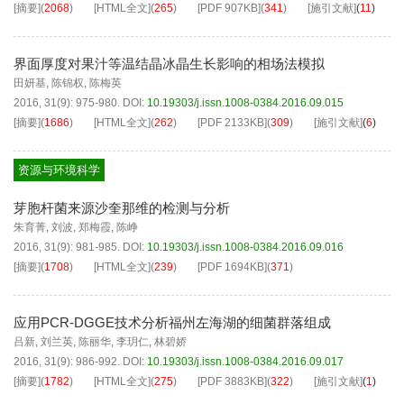
[摘要]
(
2068
)
[HTML全文]
(
265
)
[PDF
907KB
]
(
341
)
[施引文献]
(
11
)
界面厚度对果汁等温结晶冰晶生长影响的相场法模拟
田妍基
,
陈锦权
,
陈梅英
2016, 31(9): 975-980.
DOI:
10.19303/j.issn.1008-0384.2016.09.015
[摘要]
(
1686
)
[HTML全文]
(
262
)
[PDF
2133KB
]
(
309
)
[施引文献]
(
6
)
资源与环境科学
芽胞杆菌来源沙奎那维的检测与分析
朱育菁
,
刘波
,
郑梅霞
,
陈峥
2016, 31(9): 981-985.
DOI:
10.19303/j.issn.1008-0384.2016.09.016
[摘要]
(
1708
)
[HTML全文]
(
239
)
[PDF
1694KB
]
(
371
)
应用PCR-DGGE技术分析福州左海湖的细菌群落组成
吕新
,
刘兰英
,
陈丽华
,
李玥仁
,
林碧娇
2016, 31(9): 986-992.
DOI:
10.19303/j.issn.1008-0384.2016.09.017
[摘要]
(
1782
)
[HTML全文]
(
275
)
[PDF
3883KB
]
(
322
)
[施引文献]
(
1
)