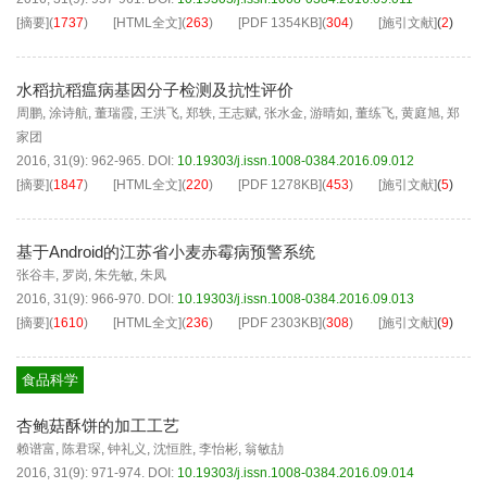
[摘要]
(
1737
)
[HTML全文]
(
263
)
[PDF
1354KB
]
(
304
)
[施引文献]
(
2
)
水稻抗稻瘟病基因分子检测及抗性评价
周鹏
,
涂诗航
,
董瑞霞
,
王洪飞
,
郑轶
,
王志赋
,
张水金
,
游晴如
,
董练飞
,
黄庭旭
,
郑
家团
2016, 31(9): 962-965.
DOI:
10.19303/j.issn.1008-0384.2016.09.012
[摘要]
(
1847
)
[HTML全文]
(
220
)
[PDF
1278KB
]
(
453
)
[施引文献]
(
5
)
基于Android的江苏省小麦赤霉病预警系统
张谷丰
,
罗岗
,
朱先敏
,
朱凤
2016, 31(9): 966-970.
DOI:
10.19303/j.issn.1008-0384.2016.09.013
[摘要]
(
1610
)
[HTML全文]
(
236
)
[PDF
2303KB
]
(
308
)
[施引文献]
(
9
)
食品科学
杏鲍菇酥饼的加工工艺
赖谱富
,
陈君琛
,
钟礼义
,
沈恒胜
,
李怡彬
,
翁敏劼
2016, 31(9): 971-974.
DOI:
10.19303/j.issn.1008-0384.2016.09.014