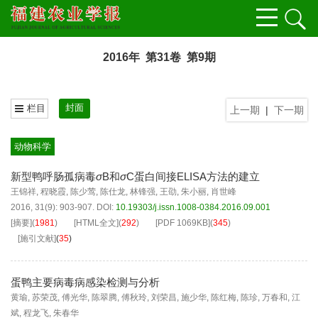
2016年 第31卷 第9期
封面
栏目
上一期
|
下一期
动物科学
新型鸭呼肠孤病毒
σ
B和
σ
C蛋白间接ELISA方法的建立
王锦祥
,
程晓霞
,
陈少莺
,
陈仕龙
,
林锋强
,
王劭
,
朱小丽
,
肖世峰
2016, 31(9): 903-907.
DOI:
10.19303/j.issn.1008-0384.2016.09.001
[摘要]
(
1981
)
[HTML全文]
(
292
)
[PDF
1069KB
]
(
345
)
[施引文献]
(
35
)
蛋鸭主要病毒病感染检测与分析
黄瑜
,
苏荣茂
,
傅光华
,
陈翠腾
,
傅秋玲
,
刘荣昌
,
施少华
,
陈红梅
,
陈珍
,
万春和
,
江
斌
,
程龙飞
,
朱春华