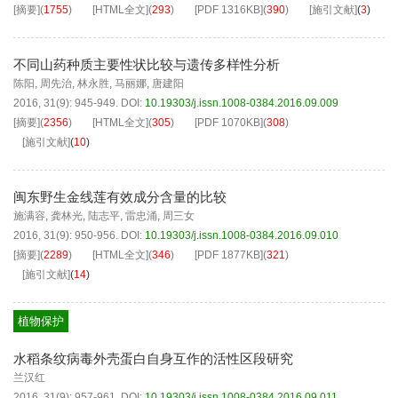
[摘要]
(
1755
)
[HTML全文]
(
293
)
[PDF
1316KB
]
(
390
)
[施引文献]
(
3
)
不同山药种质主要性状比较与遗传多样性分析
陈阳
,
周先治
,
林永胜
,
马丽娜
,
唐建阳
2016, 31(9): 945-949.
DOI:
10.19303/j.issn.1008-0384.2016.09.009
[摘要]
(
2356
)
[HTML全文]
(
305
)
[PDF
1070KB
]
(
308
)
[施引文献]
(
10
)
闽东野生金线莲有效成分含量的比较
施满容
,
龚林光
,
陆志平
,
雷忠涌
,
周三女
2016, 31(9): 950-956.
DOI:
10.19303/j.issn.1008-0384.2016.09.010
[摘要]
(
2289
)
[HTML全文]
(
346
)
[PDF
1877KB
]
(
321
)
[施引文献]
(
14
)
植物保护
水稻条纹病毒外壳蛋白自身互作的活性区段研究
兰汉红
2016, 31(9): 957-961.
DOI:
10.19303/j.issn.1008-0384.2016.09.011