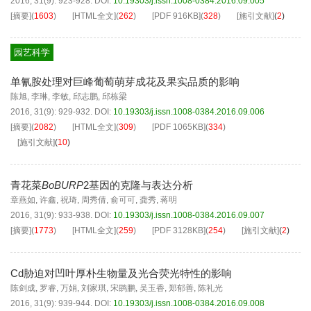
2016, 31(9): 923-928.
DOI:
10.19303/j.issn.1008-0384.2016.09.005
[摘要]
(
1603
)
[HTML全文]
(
262
)
[PDF
916KB
]
(
328
)
[施引文献]
(
2
)
园艺科学
单氰胺处理对巨峰葡萄萌芽成花及果实品质的影响
陈旭
,
李琳
,
李敏
,
邱志鹏
,
邱栋梁
2016, 31(9): 929-932.
DOI:
10.19303/j.issn.1008-0384.2016.09.006
[摘要]
(
2082
)
[HTML全文]
(
309
)
[PDF
1065KB
]
(
334
)
[施引文献]
(
10
)
青花菜
BoBURP
2基因的克隆与表达分析
章燕如
,
许鑫
,
祝琦
,
周秀倩
,
俞可可
,
龚秀
,
蒋明
2016, 31(9): 933-938.
DOI:
10.19303/j.issn.1008-0384.2016.09.007
[摘要]
(
1773
)
[HTML全文]
(
259
)
[PDF
3128KB
]
(
254
)
[施引文献]
(
2
)
Cd胁迫对凹叶厚朴生物量及光合荧光特性的影响
陈剑成
,
罗睿
,
万娟
,
刘家琪
,
宋鹍鹏
,
吴玉香
,
郑郁善
,
陈礼光
2016, 31(9): 939-944.
DOI:
10.19303/j.issn.1008-0384.2016.09.008