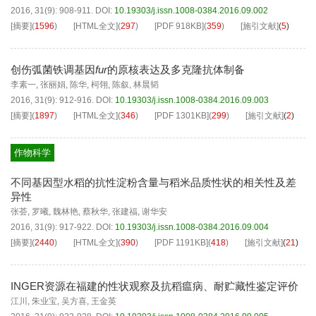
2016, 31(9): 908-911.
DOI:
10.19303/j.issn.1008-0384.2016.09.002
[摘要]
(
1596
)
[HTML全文]
(
297
)
[PDF
918KB
]
(
359
)
[施引文献]
(
5
)
创伤弧菌铁调基因
fur
的原核表达及多克隆抗体制备
李素一
,
张丽娟
,
陈华
,
柯翎
,
陈叙
,
林晨韬
2016, 31(9): 912-916.
DOI:
10.19303/j.issn.1008-0384.2016.09.003
[摘要]
(
1897
)
[HTML全文]
(
346
)
[PDF
1301KB
]
(
299
)
[施引文献]
(
2
)
作物科学
不同基因型水稻的抗性淀粉含量与稻米品质性状的相关性及差
异性
张荟
,
罗曦
,
魏林艳
,
蔡秋华
,
张建福
,
谢华安
2016, 31(9): 917-922.
DOI:
10.19303/j.issn.1008-0384.2016.09.004
[摘要]
(
2440
)
[HTML全文]
(
390
)
[PDF
1191KB
]
(
418
)
[施引文献]
(
21
)
INGER资源在福建的性状观察及抗稻瘟病、耐贮藏性鉴定评价
江川
,
朱业宝
,
吴方喜
,
王金英