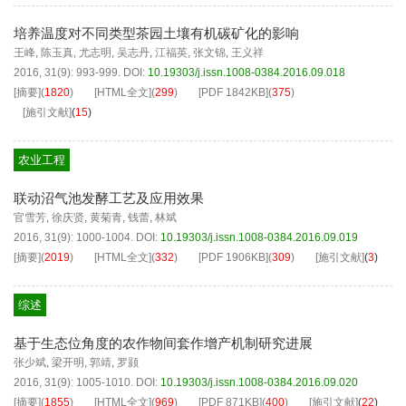
培养温度对不同类型茶园土壤有机碳矿化的影响
王峰
,
陈玉真
,
尤志明
,
吴志丹
,
江福英
,
张文锦
,
王义祥
2016, 31(9): 993-999.
DOI:
10.19303/j.issn.1008-0384.2016.09.018
[摘要]
(
1820
)
[HTML全文]
(
299
)
[PDF
1842KB
]
(
375
)
[施引文献]
(
15
)
农业工程
联动沼气池发酵工艺及应用效果
官雪芳
,
徐庆贤
,
黄菊青
,
钱蕾
,
林斌
2016, 31(9): 1000-1004.
DOI:
10.19303/j.issn.1008-0384.2016.09.019
[摘要]
(
2019
)
[HTML全文]
(
332
)
[PDF
1906KB
]
(
309
)
[施引文献]
(
3
)
综述
基于生态位角度的农作物间套作增产机制研究进展
张少斌
,
梁开明
,
郭靖
,
罗颢
2016, 31(9): 1005-1010.
DOI:
10.19303/j.issn.1008-0384.2016.09.020
[摘要]
(
1855
)
[HTML全文]
(
969
)
[PDF
871KB
]
(
400
)
[施引文献]
(
22
)