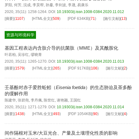
罗阳
,
何芳
,
浣成
,
李昊帮
,
孙鏖
,
李剑波
,
李晟
,
易康乐
2020, 35(11): 1258-1264.
DOI:
10.19303/j.issn.1008-0384.2020.11.012
[摘要]
(
1107
)
[HTML全文]
(
509
)
[PDF
634KB
]
(
71
)
[施引文献]
(
13
)
资源与环境科学
基因工程表达内含肽介导的抗菌肽（MME）及其酰胺化
叶若柏
,
吴珍红
,
缪晓青
2020, 35(11): 1265-1270.
DOI:
10.19303/j.issn.1008-0384.2020.11.013
[摘要]
(
1579
)
[HTML全文]
(
265
)
[PDF
917KB
]
(
106
)
[施引文献]
(
2
)
壬基酚对赤子爱胜蚯蚓（
Eisenia foetida
）的生态胁迫及茶多酚
的缓解作用
陈建华
,
张碧尧
,
李丹佩
,
陈世红
,
谢艳颖
,
王国红
2020, 35(11): 1271-1279.
DOI:
10.19303/j.issn.1008-0384.2020.11.014
[摘要]
(
1438
)
[HTML全文]
(
493
)
[PDF
1054KB
]
(
90
)
[施引文献]
(
4
)
间作隔根对玉米/大豆光合、产量及土壤理化性质的影响