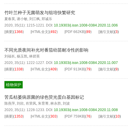
竹叶兰种子无菌萌发与组培快繁研究
夏春英
,
谢小敏
,
刘江枫
,
郑诚乐
2020, 35(11): 1215-1221.
DOI:
10.19303/j.issn.1008-0384.2020.11.006
[摘要]
(
1366
)
[HTML全文]
(
492
)
[PDF
662KB
]
(
89
)
[施引文献]
(
3
)
不同光质夜间补光对番茄幼苗耐冷性的影响
刘福长
,
杨玉凯
,
林碧英
2020, 35(11): 1222-1227.
DOI:
10.19303/j.issn.1008-0384.2020.11.007
[摘要]
(
1338
)
[HTML全文]
(
409
)
[PDF
913KB
]
(
79
)
[施引文献]
(
9
)
植物保护
苦瓜枯萎病原菌的绿色荧光蛋白基因标记
陈燕萍
,
刘欣
,
肖荣凤
,
朱育菁
,
林永胜
,
刘波
2020, 35(11): 1228-1233.
DOI:
10.19303/j.issn.1008-0384.2020.11.008
[摘要]
(
1353
)
[HTML全文]
(
303
)
[PDF
759KB
]
(
76
)
[施引文献]
(
10
)