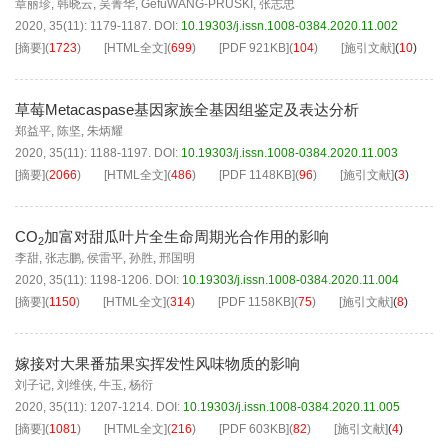
章丽珍
,
韩晓云
,
吴菁华
,
GefuWANG-PRUSKI
,
张志忠
2020, 35(11): 1179-1187.
DOI:
10.19303/j.issn.1008-0384.2020.11.002
[摘要]
(
1723
)
[HTML全文]
(
699
)
[PDF
921KB
]
(
104
)
[施引文献]
(
10
)
草莓Metacaspase基因家族全基因组鉴定及表达分析
郑益平
,
陈坚
,
朱炳耀
2020, 35(11): 1188-1197.
DOI:
10.19303/j.issn.1008-0384.2020.11.003
[摘要]
(
2066
)
[HTML全文]
(
486
)
[PDF
1148KB
]
(
96
)
[施引文献]
(
3
)
CO
加富对甜瓜叶片全生命周期光合作用的影响
2
李甜
,
张志鹏
,
侯雷平
,
孙胜
,
邢国明
2020, 35(11): 1198-1206.
DOI:
10.19303/j.issn.1008-0384.2020.11.004
[摘要]
(
1150
)
[HTML全文]
(
314
)
[PDF
1158KB
]
(
75
)
[施引文献]
(
8
)
嫁接对大果番茄果实挥发性风味物质的影响
刘子记
,
刘维侠
,
牛玉
,
杨衍
2020, 35(11): 1207-1214.
DOI:
10.19303/j.issn.1008-0384.2020.11.005
[摘要]
(
1081
)
[HTML全文]
(
216
)
[PDF
603KB
]
(
82
)
[施引文献]
(
4
)