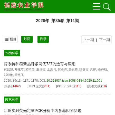
2020年 第35卷 第11期
封面
目录
栏目
上一期
|
下一期
作物科学
两系特种稻新品种紫两优737的选育与应用
黄庭旭
,
郑建华
,
游晴如
,
董瑞霞
,
王洪飞
,
房贤涛
,
廖发炼
,
陈春霞
,
周鹏
,
涂诗航
,
郑菲艳
,
董练飞
2020, 35(11): 1171-1178.
DOI:
10.19303/j.issn.1008-0384.2020.11.001
[摘要]
(
1462
)
[HTML全文]
(
261
)
[PDF
759KB
]
(
113
)
[施引文献]
(
19
)
园艺科学
甜瓜实时荧光定量PCR分析中内参基因的筛选