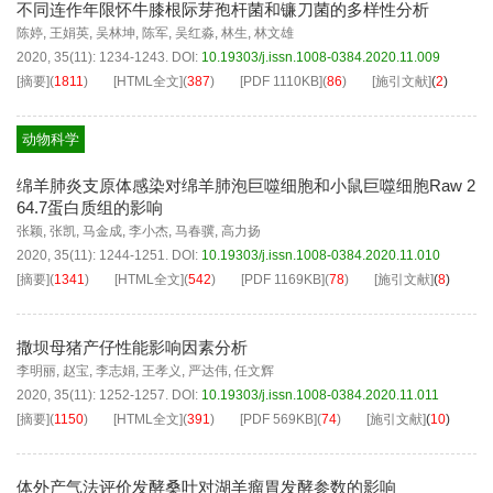
不同连作年限怀牛膝根际芽孢杆菌和镰刀菌的多样性分析
陈婷
,
王娟英
,
吴林坤
,
陈军
,
吴红淼
,
林生
,
林文雄
2020, 35(11): 1234-1243.
DOI:
10.19303/j.issn.1008-0384.2020.11.009
[摘要]
(
1811
)
[HTML全文]
(
387
)
[PDF
1110KB
]
(
86
)
[施引文献]
(
2
)
动物科学
绵羊肺炎支原体感染对绵羊肺泡巨噬细胞和小鼠巨噬细胞Raw 2
64.7蛋白质组的影响
张颖
,
张凯
,
马金成
,
李小杰
,
马春骥
,
高力扬
2020, 35(11): 1244-1251.
DOI:
10.19303/j.issn.1008-0384.2020.11.010
[摘要]
(
1341
)
[HTML全文]
(
542
)
[PDF
1169KB
]
(
78
)
[施引文献]
(
8
)
撒坝母猪产仔性能影响因素分析
李明丽
,
赵宝
,
李志娟
,
王孝义
,
严达伟
,
任文辉
2020, 35(11): 1252-1257.
DOI:
10.19303/j.issn.1008-0384.2020.11.011
[摘要]
(
1150
)
[HTML全文]
(
391
)
[PDF
569KB
]
(
74
)
[施引文献]
(
10
)
体外产气法评价发酵桑叶对湖羊瘤胃发酵参数的影响