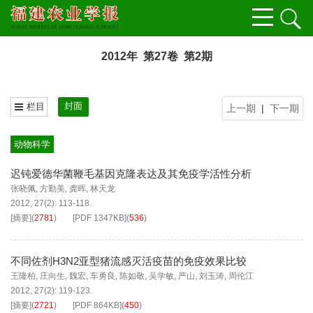
2012年 第27卷 第2期
封面
栏目
上一期
|
下一期
动物科学
迟钝爱德华菌鞭毛基因克隆表达及其免疫学活性分析
张晓佩
,
方勤美
,
龚晖
,
林天龙
2012, 27(2): 113-118.
[摘要]
(
2781
)
[PDF
1347KB
]
(
536
)
不同佐剂H3N2亚型猪流感灭活疫苗的免疫效果比较
王隆柏
,
庄向生
,
魏宏
,
车勇良
,
陈如敬
,
吴学敏
,
严山
,
刘玉涛
,
周伦江
2012, 27(2): 119-123.
[摘要]
(
2721
)
[PDF
864KB
]
(
450
)