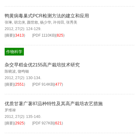
鸭黄病毒巢式PCR检测方法的建立和应用
张琳
,
胡北侠
,
颜世敢
,
杨少华
,
许传田
,
张秀美
2012, 27(2): 124-129.
[摘要]
(
3413
)
[PDF
1110KB
]
(
825
)
作物科学
杂交早稻金优2155高产栽培技术研究
陈晓波
,
饶鸣钿
2012, 27(2): 130-134.
[摘要]
(
2551
)
[PDF
914KB
]
(
477
)
优质甘薯广薯87品种特性及其高产栽培农艺措施
罗维禄
2012, 27(2): 135-140.
[摘要]
(
2925
)
[PDF
927KB
]
(
621
)