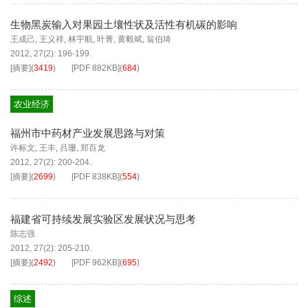
生物黑炭输入对果园土壤性状及活性有机碳的影响
王成己
,
王义祥
,
林宇航
,
叶菁
,
黄毅斌
,
翁伯琦
2012, 27(2): 196-199.
[摘要]
(
3419
)
[PDF
882KB
]
(
684
)
农业经济
福州市中药材产业发展思路与对策
许标文
,
王丰
,
吕珊
,
郑百龙
2012, 27(2): 200-204.
[摘要]
(
2699
)
[PDF
838KB
]
(
554
)
福建省可持续发展实验区发展状况与思考
陈志强
2012, 27(2): 205-210.
[摘要]
(
2492
)
[PDF
962KB
]
(
695
)
综述