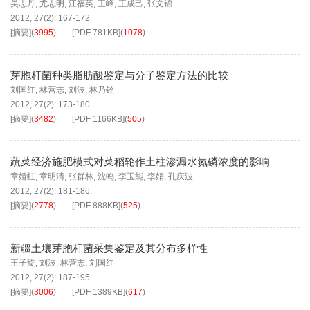
吴志丹
,
尤志明
,
江福英
,
王峰
,
王成己
,
张文锦
2012, 27(2): 167-172.
[摘要]
(
3995
)
[PDF
781KB
]
(
1078
)
芽胞杆菌种类脂肪酸鉴定与分子鉴定方法的比较
刘国红
,
林营志
,
刘波
,
林乃铨
2012, 27(2): 173-180.
[摘要]
(
3482
)
[PDF
1166KB
]
(
505
)
蔬菜经济施肥模式对菜稻轮作土柱渗漏水氮磷浓度的影响
章婧虹
,
章明清
,
张群林
,
沈鸣
,
李玉能
,
李娟
,
孔庆波
2012, 27(2): 181-186.
[摘要]
(
2778
)
[PDF
888KB
]
(
525
)
新疆土壤芽胞杆菌采集鉴定及其分布多样性
王子旋
,
刘波
,
林营志
,
刘国红
2012, 27(2): 187-195.
[摘要]
(
3006
)
[PDF
1389KB
]
(
617
)