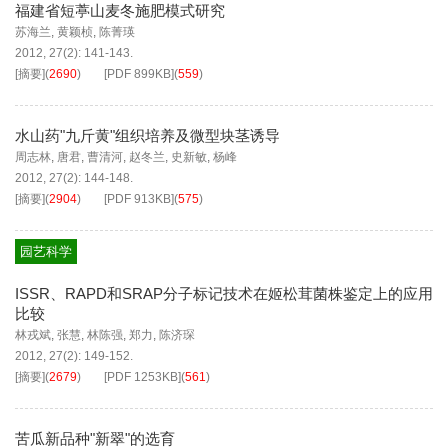
福建省短葶山麦冬施肥模式研究
苏海兰
,
黄颖桢
,
陈菁瑛
2012, 27(2): 141-143.
[摘要]
(
2690
)
[PDF
899KB
]
(
559
)
水山药"九斤黄"组织培养及微型块茎诱导
周志林
,
唐君
,
曹清河
,
赵冬兰
,
史新敏
,
杨峰
2012, 27(2): 144-148.
[摘要]
(
2904
)
[PDF
913KB
]
(
575
)
园艺科学
ISSR、RAPD和SRAP分子标记技术在姬松茸菌株鉴定上的应用
比较
林戎斌
,
张慧
,
林陈强
,
郑力
,
陈济琛
2012, 27(2): 149-152.
[摘要]
(
2679
)
[PDF
1253KB
]
(
561
)
苦瓜新品种"新翠"的选育