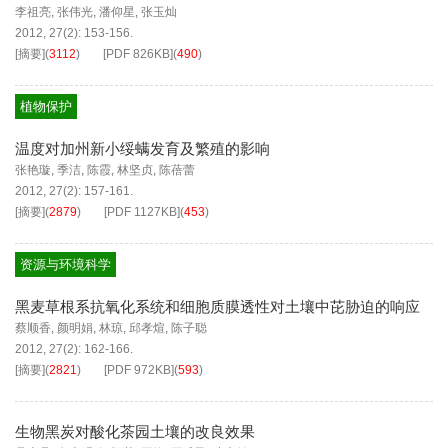
李祖亮
,
张伟光
,
潘仰星
,
张玉灿
2012, 27(2): 153-156.
[摘要]
(
3112
)
[PDF
826KB
]
(
490
)
植物保护
温度对加州新小绥螨发育及繁殖的影响
张艳璇
,
季洁
,
陈霞
,
林坚贞
,
陈蓓蕾
2012, 27(2): 157-161.
[摘要]
(
2879
)
[PDF
1127KB
]
(
453
)
资源与环境科学
黑麦草根系抗氧化系统和细胞质膜透性对土壤中芘胁迫的响应
蔡顺香
,
颜明娟
,
林琼
,
邱孝煊
,
陈子聪
2012, 27(2): 162-166.
[摘要]
(
2821
)
[PDF
972KB
]
(
593
)
生物黑炭对酸化茶园土壤的改良效果