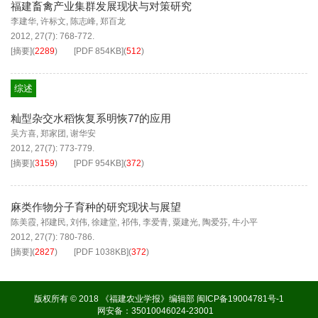
福建畜禽产业集群发展现状与对策研究
李建华
,
许标文
,
陈志峰
,
郑百龙
2012, 27(7): 768-772.
[摘要]
(
2289
)
[PDF
854KB
]
(
512
)
综述
籼型杂交水稻恢复系明恢77的应用
吴方喜
,
郑家团
,
谢华安
2012, 27(7): 773-779.
[摘要]
(
3159
)
[PDF
954KB
]
(
372
)
麻类作物分子育种的研究现状与展望
陈美霞
,
祁建民
,
刘伟
,
徐建堂
,
祁伟
,
李爱青
,
粟建光
,
陶爱芬
,
牛小平
2012, 27(7): 780-786.
[摘要]
(
2827
)
[PDF
1038KB
]
(
372
)
版权所有 © 2018 《福建农业学报》编辑部
闽ICP备19004781号-1
网安备：35010046024-23001