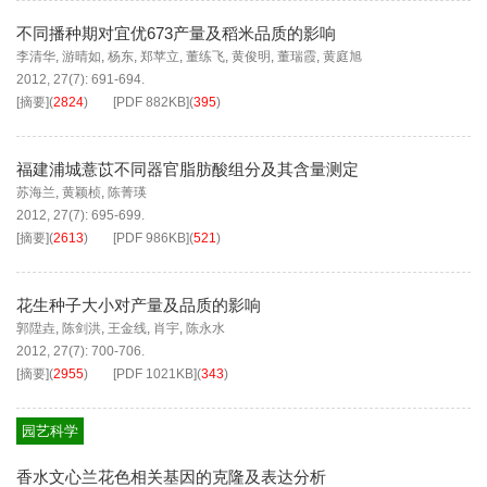
不同播种期对宜优673产量及稻米品质的影响
李清华
,
游晴如
,
杨东
,
郑苹立
,
董练飞
,
黄俊明
,
董瑞霞
,
黄庭旭
2012, 27(7): 691-694.
[摘要]
(
2824
)
[PDF
882KB
]
(
395
)
福建浦城薏苡不同器官脂肪酸组分及其含量测定
苏海兰
,
黄颖桢
,
陈菁瑛
2012, 27(7): 695-699.
[摘要]
(
2613
)
[PDF
986KB
]
(
521
)
花生种子大小对产量及品质的影响
郭陞垚
,
陈剑洪
,
王金线
,
肖宇
,
陈永水
2012, 27(7): 700-706.
[摘要]
(
2955
)
[PDF
1021KB
]
(
343
)
园艺科学
香水文心兰花色相关基因的克隆及表达分析