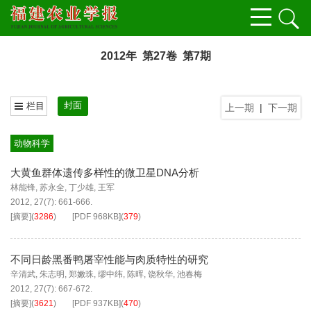
2012年 第27卷 第7期
封面
栏目
上一期
|
下一期
动物科学
大黄鱼群体遗传多样性的微卫星DNA分析
林能锋
,
苏永全
,
丁少雄
,
王军
2012, 27(7): 661-666.
[摘要]
(
3286
)
[PDF
968KB
]
(
379
)
不同日龄黑番鸭屠宰性能与肉质特性的研究
辛清武
,
朱志明
,
郑嫩珠
,
缪中纬
,
陈晖
,
饶秋华
,
池春梅
2012, 27(7): 667-672.
[摘要]
(
3621
)
[PDF
937KB
]
(
470
)