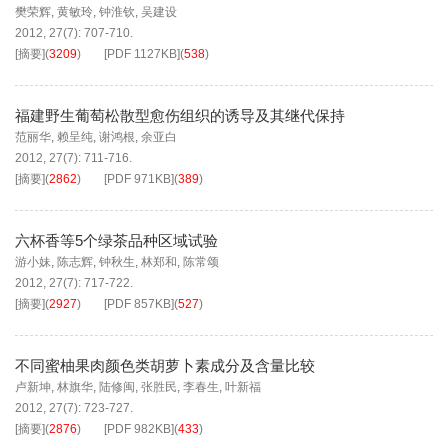
樊荣辉
,
黄敏玲
,
钟淮钦
,
吴建设
2012, 27(7): 707-710.
[摘要]
(
3209
)
[PDF
1127KB
]
(
538
)
福建野生葡萄松散型愈伤组织的诱导及其继代保持
范丽华
,
赖呈纯
,
谢鸿根
,
余亚白
2012, 27(7): 711-716.
[摘要]
(
2862
)
[PDF
971KB
]
(
389
)
六杯香等5个绿茶品种区域试验
游小妹
,
陈志辉
,
钟秋生
,
林郑和
,
陈常颂
2012, 27(7): 717-722.
[摘要]
(
2927
)
[PDF
857KB
]
(
527
)
不同蜜柚果肉颜色类胡萝卜素成分及含量比较
卢新坤
,
林旗华
,
陆修闽
,
张胜民
,
李春生
,
叶新福
2012, 27(7): 723-727.
[摘要]
(
2876
)
[PDF
982KB
]
(
433
)