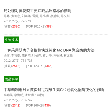
钙处理对黄花梨主要贮藏品质指标的影响
陈婷
,
黄新忠
,
刘鑫铭
,
雷龑
,
陈小明
,
蔡盛华
,
陈义挺
2012, 27(7): 728-733.
[摘要]
(
2380
)
[PDF
1010KB
]
(
388
)
生物技术
一种采用阴离子交换柱快速纯化
Taq
DNA 聚合酶的方法
余彦
,
李程勋
,
陈树清
,
叶长亮
,
黄力坤
,
许铁城
,
林文雄
2012, 27(7): 734-738.
[摘要]
(
2542
)
[PDF
1230KB
]
(
346
)
食品科学
中草药制剂对果蔗保鲜过程维生素C和过氧化物酶变化的影响
李瑞美
,
李海明
,
潘世明
,
张树河
2012, 27(7): 739-742.
[摘要]
(
2342
)
[PDF
866KB
]
(
436
)