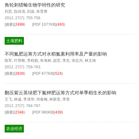
角轮刺猎蝽生物学特性的研究
刘芸
,
阮传清
,
刘波
,
朱育菁
2012, 27(7): 755-758.
[摘要]
(
2499
)
[PDF
1077KB
]
(
493
)
土壤肥料
不同氮肥运筹方式对水稻氮素利用率及产量的影响
陈军
,
叶荣榕
,
李程勋
,
朱海林
,
赵宏
,
李忠
,
张志兴
,
林文雄
2012, 27(7): 759-763.
[摘要]
(
2839
)
[PDF
877KB
]
(
524
)
翻压紫云英绿肥下氮钾肥运筹方式对单季稻生长的影响
王飞
,
林诚
,
李清华
,
何春梅
,
林新坚
,
李昱
2012, 27(7): 764-767.
[摘要]
(
2346
)
[PDF
980KB
]
(
439
)
农业经济