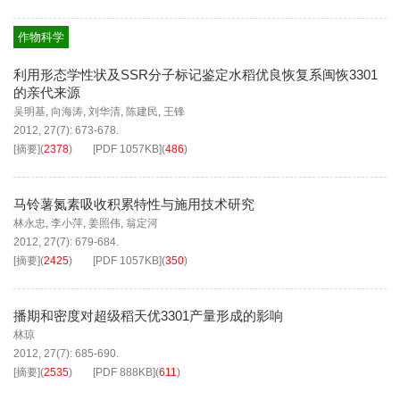
作物科学
利用形态学性状及SSR分子标记鉴定水稻优良恢复系闽恢3301
的亲代来源
吴明基
,
向海涛
,
刘华清
,
陈建民
,
王锋
2012, 27(7): 673-678.
[摘要]
(
2378
)
[PDF
1057KB
]
(
486
)
马铃薯氮素吸收积累特性与施用技术研究
林永忠
,
李小萍
,
姜照伟
,
翁定河
2012, 27(7): 679-684.
[摘要]
(
2425
)
[PDF
1057KB
]
(
350
)
播期和密度对超级稻天优3301产量形成的影响
林琼
2012, 27(7): 685-690.
[摘要]
(
2535
)
[PDF
888KB
]
(
611
)