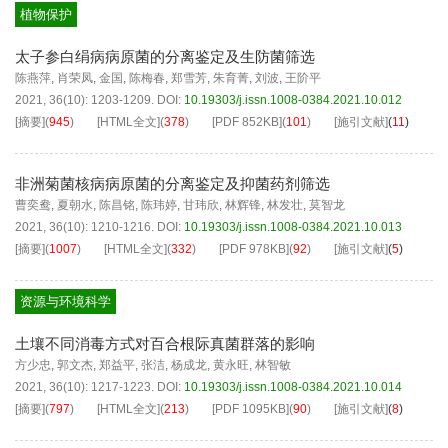
植物保护
太子参白绢病病原菌的分离鉴定及生防菌筛选
陈燕萍
,
肖荣凤
,
金国
,
陈梅春
,
郑雪芳
,
朱育菁
,
刘波
,
王阶平
2021, 36(10): 1203-1209.
DOI:
10.19303/j.issn.1008-0384.2021.10.012
[摘要]
(
945
)
[HTML全文]
(
378
)
[PDF
852KB
]
(
101
)
[施引文献]
(
11
)
非洲菊菌核病病原菌的分离鉴定及抑菌药剂筛选
曹奕鸯
,
夏朝水
,
陈昌铭
,
陈玮婷
,
甘玮欣
,
林辉锋
,
林发壮
,
莫智龙
2021, 36(10): 1210-1216.
DOI:
10.19303/j.issn.1008-0384.2021.10.013
[摘要]
(
1007
)
[HTML全文]
(
332
)
[PDF
978KB
]
(
92
)
[施引文献]
(
5
)
资源与环境科学
土壤不同消毒方式对百合根际真菌群落的影响
方少忠
,
郭文杰
,
郑益平
,
张洁
,
杨成龙
,
黄永旺
,
林智敏
2021, 36(10): 1217-1223.
DOI:
10.19303/j.issn.1008-0384.2021.10.014
[摘要]
(
797
)
[HTML全文]
(
213
)
[PDF
1095KB
]
(
90
)
[施引文献]
(
8
)