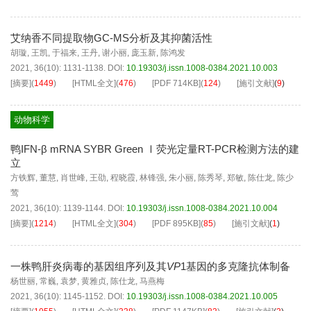
艾纳香不同提取物GC-MS分析及其抑菌活性
胡璇
,
王凯
,
于福来
,
王丹
,
谢小丽
,
庞玉新
,
陈鸿发
2021, 36(10): 1131-1138.
DOI:
10.19303/j.issn.1008-0384.2021.10.003
[摘要]
(
1449
)
[HTML全文]
(
476
)
[PDF
714KB
]
(
124
)
[施引文献]
(
9
)
动物科学
鸭IFN-β mRNA SYBR Green Ⅰ荧光定量RT-PCR检测方法的建
立
方铁辉
,
董慧
,
肖世峰
,
王劭
,
程晓霞
,
林锋强
,
朱小丽
,
陈秀琴
,
郑敏
,
陈仕龙
,
陈少
莺
2021, 36(10): 1139-1144.
DOI:
10.19303/j.issn.1008-0384.2021.10.004
[摘要]
(
1214
)
[HTML全文]
(
304
)
[PDF
895KB
]
(
85
)
[施引文献]
(
1
)
一株鸭肝炎病毒的基因组序列及其
VP
1基因的多克隆抗体制备
杨世丽
,
常巍
,
袁梦
,
黄雅贞
,
陈仕龙
,
马燕梅
2021, 36(10): 1145-1152.
DOI:
10.19303/j.issn.1008-0384.2021.10.005