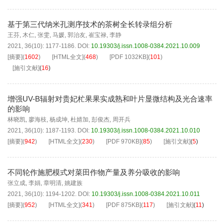
基于第三代纳米孔测序技术的茶树全长转录组分析
王芬
,
木仁
,
张雯
,
马媛
,
郭治友
,
崔宝禄
,
李静
2021, 36(10): 1177-1186.
DOI:
10.19303/j.issn.1008-0384.2021.10.009
[摘要]
(
1602
)
[HTML全文]
(
468
)
[PDF
1032KB
]
(
101
)
[施引文献]
(
16
)
增强UV-B辐射对贵妃杧果果实成熟和叶片显微结构及光合速率
的影响
林晓凯
,
廖海枝
,
杨成坤
,
杜婧加
,
彭俊杰
,
周开兵
2021, 36(10): 1187-1193.
DOI:
10.19303/j.issn.1008-0384.2021.10.010
[摘要]
(
942
)
[HTML全文]
(
230
)
[PDF
970KB
]
(
85
)
[施引文献]
(
5
)
不同轮作施肥模式对菜田作物产量及养分吸收的影响
张立成
,
李娟
,
章明清
,
姚建族
2021, 36(10): 1194-1202.
DOI:
10.19303/j.issn.1008-0384.2021.10.011
[摘要]
(
952
)
[HTML全文]
(
341
)
[PDF
875KB
]
(
117
)
[施引文献]
(
11
)