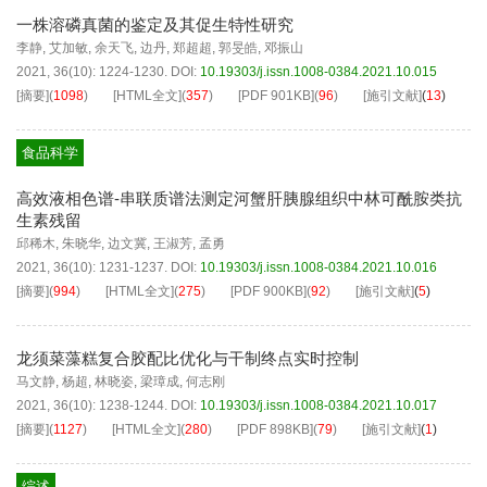
一株溶磷真菌的鉴定及其促生特性研究
李静
,
艾加敏
,
余天飞
,
边丹
,
郑超超
,
郭旻皓
,
邓振山
2021, 36(10): 1224-1230.
DOI:
10.19303/j.issn.1008-0384.2021.10.015
[摘要]
(
1098
)
[HTML全文]
(
357
)
[PDF
901KB
]
(
96
)
[施引文献]
(
13
)
食品科学
高效液相色谱-串联质谱法测定河蟹肝胰腺组织中林可酰胺类抗
生素残留
邱稀木
,
朱晓华
,
边文冀
,
王淑芳
,
孟勇
2021, 36(10): 1231-1237.
DOI:
10.19303/j.issn.1008-0384.2021.10.016
[摘要]
(
994
)
[HTML全文]
(
275
)
[PDF
900KB
]
(
92
)
[施引文献]
(
5
)
龙须菜藻糕复合胶配比优化与干制终点实时控制
马文静
,
杨超
,
林晓姿
,
梁璋成
,
何志刚
2021, 36(10): 1238-1244.
DOI:
10.19303/j.issn.1008-0384.2021.10.017
[摘要]
(
1127
)
[HTML全文]
(
280
)
[PDF
898KB
]
(
79
)
[施引文献]
(
1
)
综述