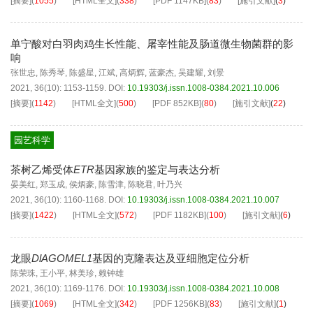
[摘要]
(
1055
)
[HTML全文]
(
338
)
[PDF
1147KB
]
(
83
)
[施引文献]
(
3
)
单宁酸对白羽肉鸡生长性能、屠宰性能及肠道微生物菌群的影
响
张世忠
,
陈秀琴
,
陈盛星
,
江斌
,
高炳辉
,
蓝豪杰
,
吴建耀
,
刘景
2021, 36(10): 1153-1159.
DOI:
10.19303/j.issn.1008-0384.2021.10.006
[摘要]
(
1142
)
[HTML全文]
(
500
)
[PDF
852KB
]
(
80
)
[施引文献]
(
22
)
园艺科学
茶树乙烯受体
ETR
基因家族的鉴定与表达分析
晏美红
,
郑玉成
,
侯炳豪
,
陈雪津
,
陈晓君
,
叶乃兴
2021, 36(10): 1160-1168.
DOI:
10.19303/j.issn.1008-0384.2021.10.007
[摘要]
(
1422
)
[HTML全文]
(
572
)
[PDF
1182KB
]
(
100
)
[施引文献]
(
6
)
龙眼
DlAGOMEL1
基因的克隆表达及亚细胞定位分析
陈荣珠
,
王小平
,
林美珍
,
赖钟雄
2021, 36(10): 1169-1176.
DOI:
10.19303/j.issn.1008-0384.2021.10.008
[摘要]
(
1069
)
[HTML全文]
(
342
)
[PDF
1256KB
]
(
83
)
[施引文献]
(
1
)