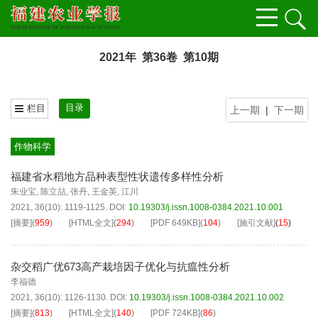
2021年 第36卷 第10期
目录
栏目
上一期
|
下一期
作物科学
福建省水稻地方品种表型性状遗传多样性分析
朱业宝
,
陈立喆
,
张丹
,
王金英
,
江川
2021, 36(10): 1119-1125.
DOI:
10.19303/j.issn.1008-0384.2021.10.001
[摘要]
(
959
)
[HTML全文]
(
294
)
[PDF
649KB
]
(
104
)
[施引文献]
(
15
)
杂交稻广优673高产栽培因子优化与抗瘟性分析
李福德
2021, 36(10): 1126-1130.
DOI:
10.19303/j.issn.1008-0384.2021.10.002
[摘要]
(
813
)
[HTML全文]
(
140
)
[PDF
724KB
]
(
86
)