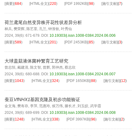
[摘要]
(
684
)
[HTML全文]
(
220
)
[PDF
1992KB
]
(
98
)
[施引文献]
(
7
)
荷兰鸢尾自然变异株开花性状差异分析
林兵
,
樊荣辉
,
陈艺荃
,
孔兰
,
钟淮钦
,
叶秀仙
2024, 39(6): 671-679.
DOI:
10.19303/j.issn.1008-0384.2024.06.006
[摘要]
(
589
)
[HTML全文]
(
201
)
[PDF
2453KB
]
(
85
)
[施引文献]
(
3
)
大球盖菇液体菌种繁育工艺研究
曾志恒
,
戴建清
,
陈文智
,
曾辉
,
郭仲杰
,
蔡志欣
2024, 39(6): 680-688.
DOI:
10.19303/j.issn.1008-0384.2024.06.007
[摘要]
(
1043
)
[HTML全文]
(
324
)
[PDF
1650KB
]
(
88
)
[施引文献]
(
12
)
蚕豆
VfNHX1
基因克隆及初步功能验证
金文海
,
樊有存
,
李萍
,
范惠玲
,
侯万伟
,
滕长才
,
刘玉皎
,
武学霞
2024, 39(6): 689-699.
DOI:
10.19303/j.issn.1008-0384.2024.06.008
[摘要]
(
1248
)
[HTML全文]
(
338
)
[PDF
3997KB
]
(
96
)
[施引文献]
(
2
)