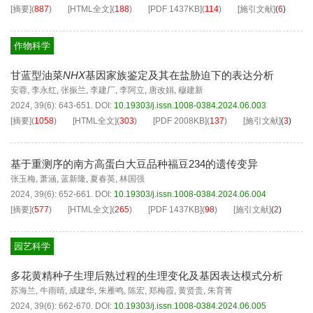
[摘要]
(
887
)
[HTML全文]
(
188
)
[PDF
1437KB
]
(
114
)
[施引文献]
(
6
)
作物科学
甘蓝型油菜
NHX
基因家族鉴定及其在盐胁迫下的表达分析
安蓉
,
李永红
,
张振兰
,
李建厂
,
李阿立
,
唐改娟
,
穆建新
2024, 39(6): 643-651.
DOI:
10.19303/j.issn.1008-0384.2024.06.003
[摘要]
(
1058
)
[HTML全文]
(
303
)
[PDF
2008KB
]
(
137
)
[施引文献]
(
3
)
基于重测序的南方高蛋白大豆品种福豆234的遗传变异
张玉梅
,
萧涵
,
蓝新隆
,
夏春英
,
林国强
2024, 39(6): 652-661.
DOI:
10.19303/j.issn.1008-0384.2024.06.004
[摘要]
(
577
)
[HTML全文]
(
265
)
[PDF
1437KB
]
(
98
)
[施引文献]
(
2
)
园艺科学
多花黄精种子生理后熟过程的生理变化及基因表达模式分析
苏海兰
,
牛雨晴
,
成建华
,
朱雁鸣
,
陈宏
,
郑梅霞
,
黄贤贵
,
朱育菁
2024, 39(6): 662-670.
DOI:
10.19303/j.issn.1008-0384.2024.06.005