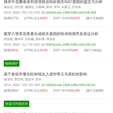
矮牵牛花瓣衰老和逆境胁迫响应相关
NAC
基因的鉴定与分析
杨应杰
,
张付昆
,
穆静怡
,
付鲁峰
,
陈倬
,
李华
,
关夏玉
,
吕培涛
2024, 39(6): 700-710.
DOI:
10.19303/j.issn.1008-0384.2024.06.009
[摘要]
(
773
)
[HTML全文]
(
282
)
[PDF
1338KB
]
(
103
)
[施引文献]
(
3
)
紫芽六堡茶花青素合成相关基因的转录组测序及表达分析
梁燕妮
,
魏诗琴
,
乔如颖
,
梁剑锋
,
谭花桂
2024, 39(6): 711-719.
DOI:
10.19303/j.issn.1008-0384.2024.06.010
[摘要]
(
612
)
[HTML全文]
(
319
)
[PDF
1555KB
]
(
93
)
[施引文献]
(
1
)
植物保护
基于多组学量化松材线虫入侵对寄主马尾松的影响
徐清华
,
郭芷晴
,
贾佳宇
,
苏军
2024, 39(6): 720-729.
DOI:
10.19303/j.issn.1008-0384.2024.06.011
[摘要]
(
632
)
[HTML全文]
(
251
)
[PDF
2870KB
]
(
100
)
[施引文献]
(
5
)
资源与环境科学