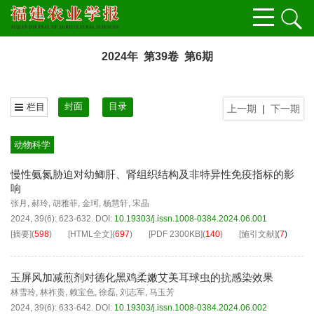
2024年 第39卷 第6期
封面
目录
栏目
上一期
|
下一期
动物科学
慢性氨氮胁迫对幼鲫肝、肾组织结构及非特异性免疫指标的影
响
张月
,
郝玲
,
胡雅菲
,
金珂
,
杨慧轩
,
宋晶
2024, 39(6): 623-632.
DOI:
10.19303/j.issn.1008-0384.2024.06.001
[摘要]
(
598
)
[HTML全文]
(
697
)
[PDF
2300KB
]
(
140
)
[施引文献]
(
7
)
玉屏风加减煎剂对德化黑鸡柔嫩艾美耳球虫的抗感染效果
林雪玲
,
林祚贵
,
赖宝色
,
徐磊
,
刘志军
,
马玉芳
2024, 39(6): 633-642.
DOI:
10.19303/j.issn.1008-0384.2024.06.002