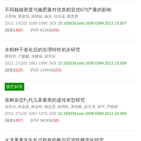
不同栽植密度与施肥量对优质稻宜优673产量的影响
吕荣海
,
黄庭旭
,
游晴如
,
杨东
,
张水金
,
赖贵青
2012, 27(10): 1056-1060.
DOI:
10.19303/j.issn.1008-0384.2012.10.007
[摘要]
(
482
)
[PDF
921KB
]
(
50
)
水稻种子老化后的生理特性初步研究
蔡秋华
,
户媛媛
,
张建福
,
谢华安
2012, 27(10): 1061-1066.
DOI:
10.19303/j.issn.1008-0384.2012.10.008
[摘要]
(
525
)
[PDF
1446KB
]
(
53
)
园艺科学
茶树杂交F
代儿茶素类的遗传表型研究
1
涂良剑
,
郑金贵
,
林金科
,
杨志坚
,
林用松
,
黄则栋
,
赵文净
,
孙平
,
严婷婷
2012, 27(10): 1067-1075.
DOI:
10.19303/j.issn.1008-0384.2012.10.009
[摘要]
(
457
)
[PDF
962KB
]
(
50
)
火龙果果实生长过程有机酸与可溶性糖变化研究