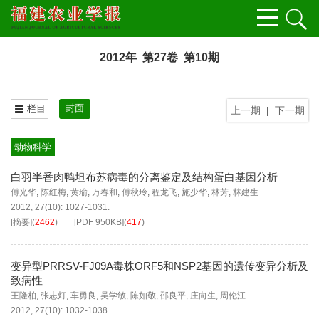
2012年 第27卷 第10期
封面
栏目
上一期
|
下一期
动物科学
白羽半番肉鸭坦布苏病毒的分离鉴定及结构蛋白基因分析
傅光华
,
陈红梅
,
黄瑜
,
万春和
,
傅秋玲
,
程龙飞
,
施少华
,
林芳
,
林建生
2012, 27(10): 1027-1031.
[摘要]
(
2462
)
[PDF
950KB
]
(
417
)
变异型PRRSV-FJ09A毒株ORF5和NSP2基因的遗传变异分析及
致病性
王隆柏
,
张志灯
,
车勇良
,
吴学敏
,
陈如敬
,
邵良平
,
庄向生
,
周伦江
2012, 27(10): 1032-1038.