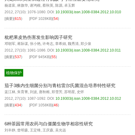
杨道富
,
林旗华
,
谢鸿根
,
蔡秋英
,
陈源
,
卓玉辉
2012, 27(10): 1076-1080.
DOI:
10.19303/j.issn.1008-0384.2012.10.010
[摘要]
(
615
)
[PDF
1028KB
]
(
54
)
枇杷果皮热伤害发生影响因子研究
邓朝军
,
蒋际谋
,
张小艳
,
许奇志
,
章希娟
,
魏秀清
,
郑少泉
2012, 27(10): 1081-1086.
DOI:
10.19303/j.issn.1008-0384.2012.10.011
[摘要]
(
537
)
[PDF
945KB
]
(
55
)
植物保护
茄子3株内生细菌分别与青枯雷尔氏菌混合培养特性研究
蓝江林
,
朱育菁
,
刘波
,
唐秋榕
,
郑雪芳
,
苏明星
,
史怀
2012, 27(10): 1087-1092.
DOI:
10.19303/j.issn.1008-0384.2012.10.012
[摘要]
(
434
)
[PDF
1058KB
]
(
46
)
6种茶园常用农药与白僵菌生物学相容性研究
刘丰静
,
曾明森
,
王定锋
,
王庆森
,
吴光远