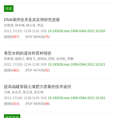
综述
DNA测序技术及其应用研究进展
刘朋虎
,
林冬梅
,
林占熺
,
李晶
2012, 27(10): 1130-1133.
DOI:
10.19303/j.issn.1008-0384.2012.10.020
[摘要]
(
657
)
[PDF
869KB
]
(
75
)
香型水稻的遗传和育种现状
郑家团
,
杨德卫
,
董炼飞
,
游晴如
,
郑轶
,
涂诗航
,
周鹏
2012, 27(10): 1134-1138.
DOI:
10.19303/j.issn.1008-0384.2012.10.021
[摘要]
(
481
)
[PDF
967KB
]
(
52
)
提高福建茶园土壤肥力质量的技术途径
王峰
,
吴志丹
,
陈玉真
,
张文锦
2012, 27(10): 1139-1145.
DOI:
10.19303/j.issn.1008-0384.2012.10.022
[摘要]
(
414
)
[PDF
880KB
]
(
48
)
研究简报