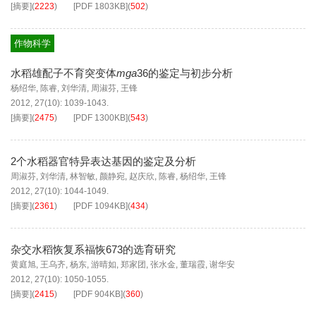
[摘要]
(
2223
)
[PDF
1803KB
]
(
502
)
作物科学
水稻雄配子不育突变体
mga
36的鉴定与初步分析
杨绍华
,
陈睿
,
刘华清
,
周淑芬
,
王锋
2012, 27(10): 1039-1043.
[摘要]
(
2475
)
[PDF
1300KB
]
(
543
)
2个水稻器官特异表达基因的鉴定及分析
周淑芬
,
刘华清
,
林智敏
,
颜静宛
,
赵庆欣
,
陈睿
,
杨绍华
,
王锋
2012, 27(10): 1044-1049.
[摘要]
(
2361
)
[PDF
1094KB
]
(
434
)
杂交水稻恢复系福恢673的选育研究
黄庭旭
,
王乌齐
,
杨东
,
游晴如
,
郑家团
,
张水金
,
董瑞霞
,
谢华安
2012, 27(10): 1050-1055.
[摘要]
(
2415
)
[PDF
904KB
]
(
360
)