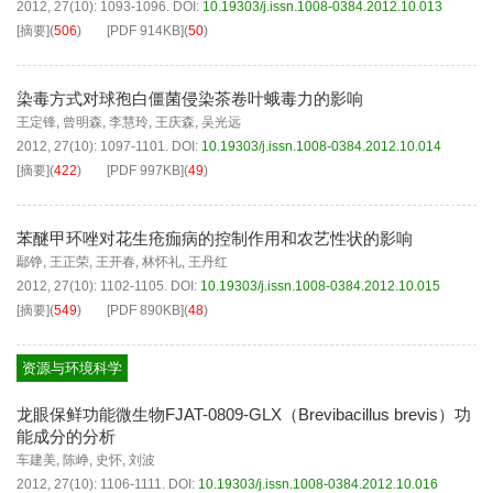
2012, 27(10): 1093-1096.
DOI:
10.19303/j.issn.1008-0384.2012.10.013
[摘要]
(
506
)
[PDF
914KB
]
(
50
)
染毒方式对球孢白僵菌侵染茶卷叶蛾毒力的影响
王定锋
,
曾明森
,
李慧玲
,
王庆森
,
吴光远
2012, 27(10): 1097-1101.
DOI:
10.19303/j.issn.1008-0384.2012.10.014
[摘要]
(
422
)
[PDF
997KB
]
(
49
)
苯醚甲环唑对花生疮痂病的控制作用和农艺性状的影响
鄢铮
,
王正荣
,
王开春
,
林怀礼
,
王丹红
2012, 27(10): 1102-1105.
DOI:
10.19303/j.issn.1008-0384.2012.10.015
[摘要]
(
549
)
[PDF
890KB
]
(
48
)
资源与环境科学
龙眼保鲜功能微生物FJAT-0809-GLX（Brevibacillus brevis）功
能成分的分析
车建美
,
陈峥
,
史怀
,
刘波
2012, 27(10): 1106-1111.
DOI:
10.19303/j.issn.1008-0384.2012.10.016