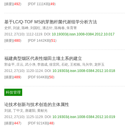
[摘要]
(
492
)
[PDF
1111KB
]
(
49
)
基于LC/Q-TOF MS的芽胞杆菌代谢组学分析方法
史怀
,
刘波
,
陈峥
,
刘国红
,
潘志针
,
陈梅春
,
朱育菁
2012, 27(10): 1112-1119.
DOI:
10.19303/j.issn.1008-0384.2012.10.017
[摘要]
(
480
)
[PDF
1442KB
]
(
51
)
福建典型烟区代表性烟田土壤土系的建立
郭金平
,
庄云
,
武小净
,
李德成
,
徐宜民
,
石屹
,
王程栋
,
马兴华
,
龙怀玉
2012, 27(10): 1120-1124.
DOI:
10.19303/j.issn.1008-0384.2012.10.018
[摘要]
(
489
)
[PDF
934KB
]
(
50
)
科技管理
论技术创新与技术创造的主体属性
刘波
,
丁中文
,
唐建阳
,
黄献光
2012, 27(10): 1125-1129.
DOI:
10.19303/j.issn.1008-0384.2012.10.019
[摘要]
(
447
)
[PDF
921KB
]
(
48
)