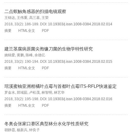
二点螟触角感器的扫描电镜观察
王锦达
,
王伟重
,
高三基
,
王荣
2018, 33(2): 186-189.
DOI:
10.19303/j.issn.1008-0384.2018.02.014
摘要
HTML全文
PDF
建兰茎腐病原菌尖孢镰刀菌的生物学特性研究
姚锦爱
,
黄鹏
,
陈峰
,
余德亿
2018, 33(2): 190-194.
DOI:
10.19303/j.issn.1008-0384.2018.02.015
摘要
HTML全文
PDF
琯溪蜜柚亚洲柑橘叶点霉与首都叶点霉ITS-RFLP快速鉴定
罗金水
,
郑域茹
,
卢松茂
,
林智明
,
林艺华
2018, 33(2): 195-198.
DOI:
10.19303/j.issn.1008-0384.2018.02.016
摘要
HTML全文
PDF
冬奥会张家口赛区典型林分水化学性质研究
胡静霞
,
杨新兵
,
钟良子