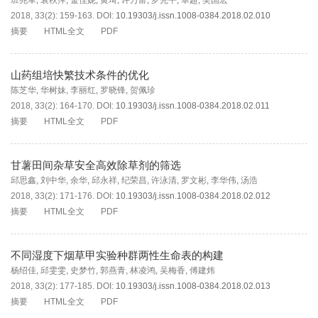
班兆军
,
袁秋萍
,
金佳妮
,
黄琦
,
许万富
,
罗先平
,
卓超
,
吴国宏
2018, 33(2): 159-163.
DOI:
10.19303/j.issn.1008-0384.2018.02.010
摘要
HTML全文
PDF
山药组培快繁技术条件的优化
陈芝华
,
华树妹
,
李丽红
,
罗晓锋
,
贺佩珍
2018, 33(2): 164-170.
DOI:
10.19303/j.issn.1008-0384.2018.02.011
摘要
HTML全文
PDF
甘薯田间杂草安全高效除草剂的筛选
邱思鑫
,
刘中华
,
余华
,
邱永祥
,
纪荣昌
,
许泳清
,
罗文彬
,
李华伟
,
汤浩
2018, 33(2): 171-176.
DOI:
10.19303/j.issn.1008-0384.2018.02.012
摘要
HTML全文
PDF
不同湿度下烟草甲实验种群两性生命表的构建
杨绍佳
,
邱雯雯
,
史梦竹
,
郭燕青
,
林凌鸿
,
吴梅香
,
傅建炜
2018, 33(2): 177-185.
DOI:
10.19303/j.issn.1008-0384.2018.02.013
摘要
HTML全文
PDF