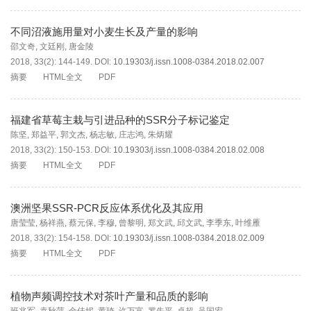
不同沼液施用量对小麦生长及产量的影响
邵文奇
,
文廷刚
,
唐金陵
2018, 33(2): 144-149.
DOI:
10.19303/j.issn.1008-0384.2018.02.007
摘要
HTML全文
PDF
福建省草莓主栽与引进品种的SSR分子标记鉴定
陈坚
,
郑益平
,
郭文杰
,
杨志敏
,
庄志鸿
,
朱炳耀
2018, 33(2): 150-153.
DOI:
10.19303/j.issn.1008-0384.2018.02.008
摘要
HTML全文
PDF
澳洲坚果SSR-PCR反应体系优化及其应用
唐莹莹
,
杨祥燕
,
蔡元保
,
李穆
,
曾黎明
,
郑文武
,
邱文武
,
李季东
,
叶维雁
2018, 33(2): 154-158.
DOI:
10.19303/j.issn.1008-0384.2018.02.009
摘要
HTML全文
PDF
植物声频调控技术对茶叶产量和品质的影响