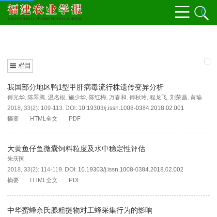
栏目
我国部分地区鸭1型甲肝病毒流行株遗传变异分析
傅光华
,
陈翠腾
,
温名根
,
施少华
,
陈红梅
,
万春和
,
傅秋玲
,
程龙飞
,
刘荣昌
,
黄瑜
2018, 33(2): 109-113.
DOI:
10.19303/j.issn.1008-0384.2018.02.001
摘要
HTML全文
PDF
大黄鱼仔鱼微囊饲料粒度及水中稳定性评估
朱庆国
2018, 33(2): 114-119.
DOI:
10.19303/j.issn.1008-0384.2018.02.002
摘要
HTML全文
PDF
中华蜜蜂奈氏腺粗提物对工蜂采集行为的影响