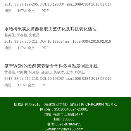
2018, 33(2): 199-205.
DOI:
10.19303/j.issn.1008-0384.2018.02.017
摘要
HTML全文
PDF
水蜡树果实总黄酮提取工艺优化及其抗氧化活性
赵美莲
,
于春艳
,
史晓晶
2018, 33(2): 206-211.
DOI:
10.19303/j.issn.1008-0384.2018.02.018
摘要
HTML全文
PDF
基于WSN的发酵床养猪舍垫料多点温度测量系统
黄语燕
,
郑回勇
,
陈永快
,
蒲宝山
,
吴敬才
,
王涛
,
郑鸿艺
2018, 33(2): 212-218.
DOI:
10.19303/j.issn.1008-0384.2018.02.019
摘要
HTML全文
PDF
版权所有 © 2018 《福建农业学报》编辑部
闽ICP备19004781号-1
网安备：35010046024-23001
地址: 福州市五四路247号
邮编: 350003
电话: 0591-87869455
E-mail:
fjnyxb@163.com