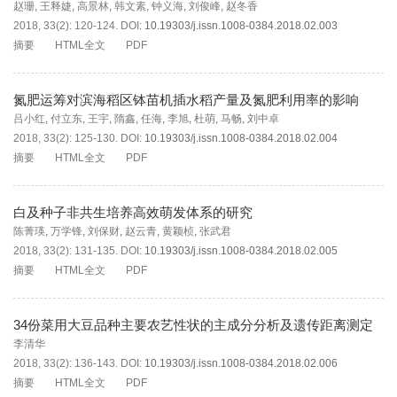
赵珊
,
王释婕
,
高景林
,
韩文素
,
钟义海
,
刘俊峰
,
赵冬香
2018, 33(2): 120-124.
DOI:
10.19303/j.issn.1008-0384.2018.02.003
摘要
HTML全文
PDF
氮肥运筹对滨海稻区钵苗机插水稻产量及氮肥利用率的影响
吕小红
,
付立东
,
王宇
,
隋鑫
,
任海
,
李旭
,
杜萌
,
马畅
,
刘中卓
2018, 33(2): 125-130.
DOI:
10.19303/j.issn.1008-0384.2018.02.004
摘要
HTML全文
PDF
白及种子非共生培养高效萌发体系的研究
陈菁瑛
,
万学锋
,
刘保财
,
赵云青
,
黄颖桢
,
张武君
2018, 33(2): 131-135.
DOI:
10.19303/j.issn.1008-0384.2018.02.005
摘要
HTML全文
PDF
34份菜用大豆品种主要农艺性状的主成分分析及遗传距离测定
李清华
2018, 33(2): 136-143.
DOI:
10.19303/j.issn.1008-0384.2018.02.006
摘要
HTML全文
PDF