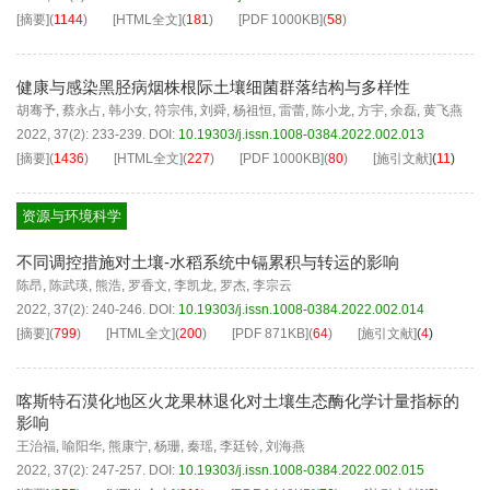
[摘要]
(
1144
)
[HTML全文]
(
181
)
[PDF
1000KB
]
(
58
)
健康与感染黑胫病烟株根际土壤细菌群落结构与多样性
胡骞予
,
蔡永占
,
韩小女
,
符宗伟
,
刘舜
,
杨祖恒
,
雷蕾
,
陈小龙
,
方宇
,
余磊
,
黄飞燕
2022, 37(2): 233-239.
DOI:
10.19303/j.issn.1008-0384.2022.002.013
[摘要]
(
1436
)
[HTML全文]
(
227
)
[PDF
1000KB
]
(
80
)
[施引文献]
(
11
)
资源与环境科学
不同调控措施对土壤-水稻系统中镉累积与转运的影响
陈昂
,
陈武瑛
,
熊浩
,
罗香文
,
李凯龙
,
罗杰
,
李宗云
2022, 37(2): 240-246.
DOI:
10.19303/j.issn.1008-0384.2022.002.014
[摘要]
(
799
)
[HTML全文]
(
200
)
[PDF
871KB
]
(
64
)
[施引文献]
(
4
)
喀斯特石漠化地区火龙果林退化对土壤生态酶化学计量指标的
影响
王治福
,
喻阳华
,
熊康宁
,
杨珊
,
秦瑶
,
李廷铃
,
刘海燕
2022, 37(2): 247-257.
DOI:
10.19303/j.issn.1008-0384.2022.002.015