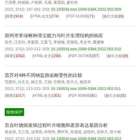
兰清秀
,
柯斌榕
,
卢政辉
,
马璐
,
黄晨阳
,
廖剑华
2022, 37(2): 197-202.
DOI:
10.19303/j.issn.1008-0384.2022.002.009
[摘要]
(
918
)
[HTML全文]
(
274
)
[PDF
610KB
]
(
71
)
[施引文献]
(
6
)
郑州市常绿树种滞尘能力与叶片生理结构的响应
贺丹
,
汪安印
,
李紫萱
,
王翼飞
,
李朝梅
,
雷雅凯
,
李永华
,
董娜琳
2022, 37(2): 203-212.
DOI:
10.19303/j.issn.1008-0384.2022.002.010
[摘要]
(
1002
)
[HTML全文]
(
290
)
[PDF
2670KB
]
(
57
)
[施引文献]
(
9
)
芸芥对4种不同钠盐胁迫耐受性的比较
范惠玲
,
白生文
,
姚正良
,
王娟
,
任晓燕
,
陈天元
,
杨亚莉
2022, 37(2): 213-223.
DOI:
10.19303/j.issn.1008-0384.2022.002.011
[摘要]
(
1017
)
[HTML全文]
(
301
)
[PDF
959KB
]
(
61
)
[施引文献]
(
5
)
植物保护
百合叶烧病发病过程叶片细胞和差异表达基因分析
葛金涛
,
王江英
,
汤雪燕
,
孙明伟
,
腾年军
,
朱朋波
,
赵统利
,
吴秋月
,
邵小斌
2022, 37(2): 224-232.
DOI:
10.19303/j.issn.1008-0384.2022.002.012