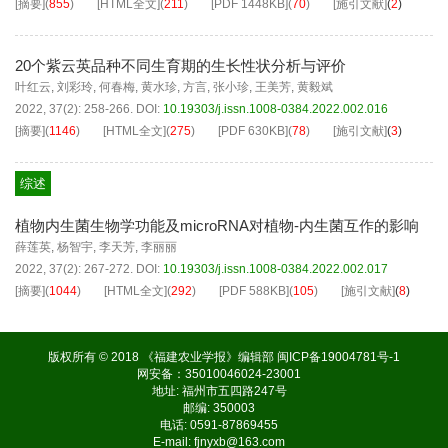
[摘要]
(
855
)
[HTML全文]
(
211
)
[PDF
1448KB
]
(
70
)
[施引文献]
(
2
)
20个紫云英品种不同生育期的生长性状分析与评价
叶红云
,
刘彩玲
,
何春梅
,
黄水珍
,
方言
,
张小珍
,
王美芳
,
黄毅斌
2022, 37(2): 258-266.
DOI:
10.19303/j.issn.1008-0384.2022.002.016
[摘要]
(
1146
)
[HTML全文]
(
275
)
[PDF
630KB
]
(
78
)
[施引文献]
(
3
)
综述
植物内生菌生物学功能及microRNA对植物-内生菌互作的影响
薛莲英
,
杨智宇
,
李天芳
,
李丽丽
2022, 37(2): 267-272.
DOI:
10.19303/j.issn.1008-0384.2022.002.017
[摘要]
(
1044
)
[HTML全文]
(
292
)
[PDF
588KB
]
(
105
)
[施引文献]
(
8
)
版权所有 © 2018 《福建农业学报》编辑部
闽ICP备19004781号-1
网安备：35010046024-23001
地址: 福州市五四路247号
邮编: 350003
电话: 0591-87869455
E-mail:
fjnyxb@163.com