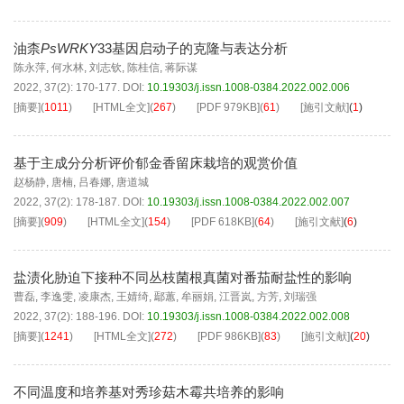
油柰
PsWRKY
33基因启动子的克隆与表达分析
陈永萍
,
何水林
,
刘志钦
,
陈桂信
,
蒋际谋
2022, 37(2): 170-177.
DOI:
10.19303/j.issn.1008-0384.2022.002.006
[摘要]
(
1011
)
[HTML全文]
(
267
)
[PDF
979KB
]
(
61
)
[施引文献]
(
1
)
基于主成分分析评价郁金香留床栽培的观赏价值
赵杨静
,
唐楠
,
吕春娜
,
唐道城
2022, 37(2): 178-187.
DOI:
10.19303/j.issn.1008-0384.2022.002.007
[摘要]
(
909
)
[HTML全文]
(
154
)
[PDF
618KB
]
(
64
)
[施引文献]
(
6
)
盐渍化胁迫下接种不同丛枝菌根真菌对番茄耐盐性的影响
曹磊
,
李逸雯
,
凌康杰
,
王婧绮
,
鄢蕙
,
牟丽娟
,
江晋岚
,
方芳
,
刘瑞强
2022, 37(2): 188-196.
DOI:
10.19303/j.issn.1008-0384.2022.002.008
[摘要]
(
1241
)
[HTML全文]
(
272
)
[PDF
986KB
]
(
83
)
[施引文献]
(
20
)
不同温度和培养基对秀珍菇木霉共培养的影响