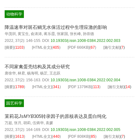
动物科学
降温速率对斑石鲷无水保活过程中生理应激的影响
华茂圳
,
黄宝生
,
俞涛涛
,
蒋乐霞
,
张家国
,
张长峰
,
孙崇德
2022, 37(2): 146-155.
DOI:
10.19303/j.issn.1008-0384.2022.002.003
[摘要]
(
1103
)
[HTML全文]
(
405
)
[PDF
666KB
]
(
67
)
[施引文献]
(
7
)
不同家禽蛋壳结构及其成分研究
唐徐华
,
林君
,
杨海明
,
杨芷
,
王志跃
2022, 37(2): 156-163.
DOI:
10.19303/j.issn.1008-0384.2022.002.004
[摘要]
(
1789
)
[HTML全文]
(
341
)
[PDF
1379KB
]
(
113
)
[施引文献]
(
14
)
园艺科学
茉莉花
JsMYB
305转录因子的原核表达及蛋白纯化
万超
,
张月
,
胡莉
,
伍炳华
,
袁媛
2022, 37(2): 164-169.
DOI:
10.19303/j.issn.1008-0384.2022.002.005
[摘要]
(
1613
)
[HTML全文]
(
440
)
[PDF
808KB
]
(
85
)
[施引文献]
(
7
)