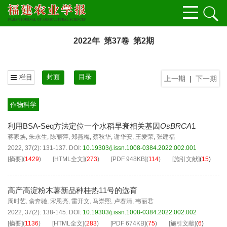
2022年 第37卷 第2期
封面
目录
栏目
上一期
|
下一期
作物科学
利用BSA-Seq方法定位一个水稻早衰相关基因
OsBRCA
1
蒋家焕
,
朱永生
,
陈丽萍
,
郑燕梅
,
蔡秋华
,
谢华安
,
王爱荣
,
张建福
2022, 37(2): 131-137.
DOI:
10.19303/j.issn.1008-0384.2022.002.001
[摘要]
(
1429
)
[HTML全文]
(
273
)
[PDF
948KB
]
(
114
)
[施引文献]
(
15
)
高产高淀粉木薯新品种桂热11号的选育
周时艺
,
俞奔驰
,
宋恩亮
,
雷开文
,
马崇熙
,
卢赛清
,
韦丽君
2022, 37(2): 138-145.
DOI:
10.19303/j.issn.1008-0384.2022.002.002
[摘要]
(
1136
)
[HTML全文]
(
283
)
[PDF
674KB
]
(
75
)
[施引文献]
(
6
)