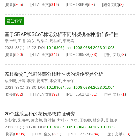
[摘要]
(
865
)
[HTML全文]
(
319
)
[PDF
686KB
]
(
98
)
[施引文献]
(
8
)
园艺科学
基于SRAP和SCoT标记分析不同甜樱桃品种遗传多样性
李沛华
,
王进
,
梁东
,
吕秀兰
,
周桂虹
,
李元美
2023, 38(1): 12-22.
DOI:
10.19303/j.issn.1008-0384.2023.01.003
[摘要]
(
920
)
[HTML全文]
(
346
)
[PDF
2095KB
]
(
83
)
[施引文献]
(
3
)
荔枝杂交F
代群体部分枝叶性状的遗传变异分析
1
蔡汝鹏
,
张蕾
,
李芳
,
姜成东
,
李焕苓
,
王家保
2023, 38(1): 23-30.
DOI:
10.19303/j.issn.1008-0384.2023.01.004
[摘要]
(
982
)
[HTML全文]
(
392
)
[PDF
1602KB
]
(
81
)
[施引文献]
(
1
)
20个丝瓜品种的花粉形态特征研究
陈朝文
,
朱海生
,
凌永胜
,
郑雅超
,
方桂花
,
李扬
,
王智卿
,
林金秀
,
郑凯玲
2023, 38(1): 31-38.
DOI:
10.19303/j.issn.1008-0384.2023.01.005
[摘要]
(
1006
)
[HTML全文]
(
391
)
[PDF
1372KB
]
(
84
)
[施引文献]
(
13
)