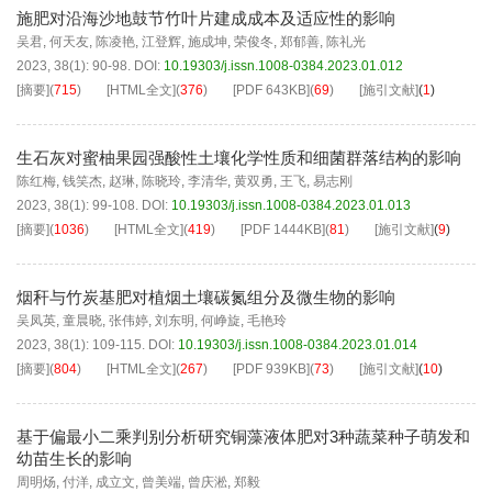
施肥对沿海沙地鼓节竹叶片建成成本及适应性的影响
吴君
,
何天友
,
陈凌艳
,
江登辉
,
施成坤
,
荣俊冬
,
郑郁善
,
陈礼光
2023, 38(1): 90-98.
DOI:
10.19303/j.issn.1008-0384.2023.01.012
[摘要]
(
715
)
[HTML全文]
(
376
)
[PDF
643KB
]
(
69
)
[施引文献]
(
1
)
生石灰对蜜柚果园强酸性土壤化学性质和细菌群落结构的影响
陈红梅
,
钱笑杰
,
赵琳
,
陈晓玲
,
李清华
,
黄双勇
,
王飞
,
易志刚
2023, 38(1): 99-108.
DOI:
10.19303/j.issn.1008-0384.2023.01.013
[摘要]
(
1036
)
[HTML全文]
(
419
)
[PDF
1444KB
]
(
81
)
[施引文献]
(
9
)
烟秆与竹炭基肥对植烟土壤碳氮组分及微生物的影响
吴凤英
,
童晨晓
,
张伟婷
,
刘东明
,
何峥旋
,
毛艳玲
2023, 38(1): 109-115.
DOI:
10.19303/j.issn.1008-0384.2023.01.014
[摘要]
(
804
)
[HTML全文]
(
267
)
[PDF
939KB
]
(
73
)
[施引文献]
(
10
)
基于偏最小二乘判别分析研究铜藻液体肥对3种蔬菜种子萌发和
幼苗生长的影响
周明炀
,
付洋
,
成立文
,
曾美端
,
曾庆淞
,
郑毅