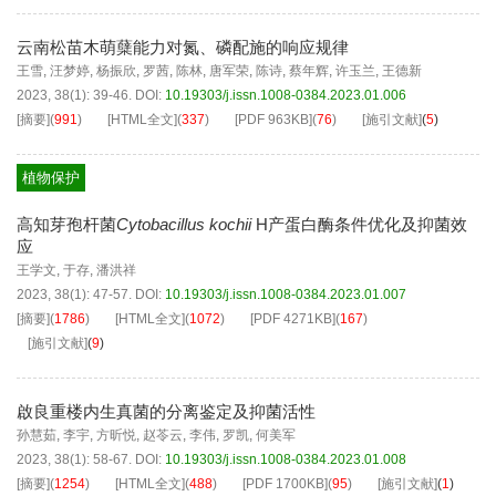
云南松苗木萌蘖能力对氮、磷配施的响应规律
王雪
,
汪梦婷
,
杨振欣
,
罗茜
,
陈林
,
唐军荣
,
陈诗
,
蔡年辉
,
许玉兰
,
王德新
2023, 38(1): 39-46.
DOI:
10.19303/j.issn.1008-0384.2023.01.006
[摘要]
(
991
)
[HTML全文]
(
337
)
[PDF
963KB
]
(
76
)
[施引文献]
(
5
)
植物保护
高知芽孢杆菌
Cytobacillus kochii
H产蛋白酶条件优化及抑菌效
应
王学文
,
于存
,
潘洪祥
2023, 38(1): 47-57.
DOI:
10.19303/j.issn.1008-0384.2023.01.007
[摘要]
(
1786
)
[HTML全文]
(
1072
)
[PDF
4271KB
]
(
167
)
[施引文献]
(
9
)
啟良重楼内生真菌的分离鉴定及抑菌活性
孙慧茹
,
李宇
,
方昕悦
,
赵苓云
,
李伟
,
罗凯
,
何美军
2023, 38(1): 58-67.
DOI:
10.19303/j.issn.1008-0384.2023.01.008
[摘要]
(
1254
)
[HTML全文]
(
488
)
[PDF
1700KB
]
(
95
)
[施引文献]
(
1
)