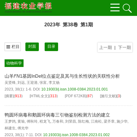
2023年 第38卷 第1期
封面
目录
栏目
上一期
|
下一期
动物科学
山羊
FN
1基因InDel位点鉴定及其与生长性状的关联性分析
吴贤锋
,
刘远
,
王迎港
,
张富
,
李文杨
2023, 38(1): 1-6.
DOI:
10.19303/j.issn.1008-0384.2023.01.001
[摘要]
(
913
)
[HTML全文]
(
313
)
[PDF
672KB
]
(
87
)
[施引文献]
(
3
)
鸭圆环病毒和鹅圆环病毒三引物鉴别检测方法的建立
王梦鸽
,
黄瑜
,
傅秋玲
,
程龙飞
,
万春和
,
刘荣昌
,
陈红梅
,
江南松
,
梁齐章
,
施少华
,
林建生
,
傅光华
2023, 38(1): 7-11.
DOI:
10.19303/j.issn.1008-0384.2023.01.002