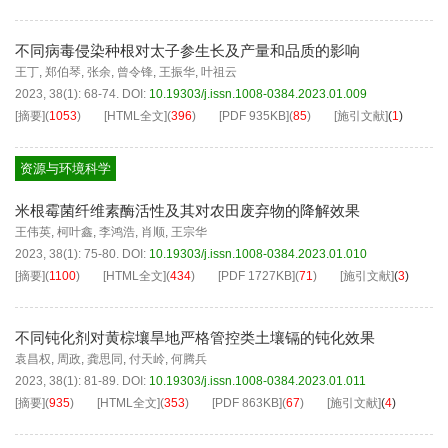
不同病毒侵染种根对太子参生长及产量和品质的影响
王丁
,
郑伯琴
,
张余
,
曾令锋
,
王振华
,
叶祖云
2023, 38(1): 68-74.
DOI:
10.19303/j.issn.1008-0384.2023.01.009
[摘要]
(
1053
)
[HTML全文]
(
396
)
[PDF
935KB
]
(
85
)
[施引文献]
(
1
)
资源与环境科学
米根霉菌纤维素酶活性及其对农田废弃物的降解效果
王伟英
,
柯叶鑫
,
李鸿浩
,
肖顺
,
王宗华
2023, 38(1): 75-80.
DOI:
10.19303/j.issn.1008-0384.2023.01.010
[摘要]
(
1100
)
[HTML全文]
(
434
)
[PDF
1727KB
]
(
71
)
[施引文献]
(
3
)
不同钝化剂对黄棕壤旱地严格管控类土壤镉的钝化效果
袁昌权
,
周政
,
龚思同
,
付天岭
,
何腾兵
2023, 38(1): 81-89.
DOI:
10.19303/j.issn.1008-0384.2023.01.011
[摘要]
(
935
)
[HTML全文]
(
353
)
[PDF
863KB
]
(
67
)
[施引文献]
(
4
)