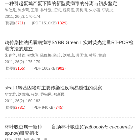
一种引起蛋鸡产蛋下降的新型黄病毒的分离与初步鉴定
陈仕龙
,
陈少莺
,
王劭
,
林锋强
,
江斌
,
程晓霞
,
黄梅清
,
朱小丽
,
李兆龙
2011, 26(2): 170-174.
[摘要]
(
3711
)
[PDF
1510KB
]
(
1329
)
鸡传染性法氏囊病病毒SYBR GreenⅠ实时荧光定量RT-PCR检
测方法的建立
朱春华
,
林甦
,
程龙飞
,
陈红梅
,
陈珍
,
刘斌琼
,
蔡国漳
,
林羽
,
黄瑜
2011, 26(2): 175-179.
[摘要]
(
3155
)
[PDF
1602KB
]
(
902
)
sFat-1转基因猪对主要传染性疾病易感性的观察
华文君
,
刘西梅
,
程妮
,
乔宪凤
,
郑新民
2011, 26(2): 180-183.
[摘要]
(
2731
)
[PDF
940KB
]
(
745
)
杯叶吸虫属一新种——盲肠杯叶吸虫(
Cyathocotyle caecumalis
sp.nov)研究初报
林琳
,
江斌
,
吴胜会
,
张世忠