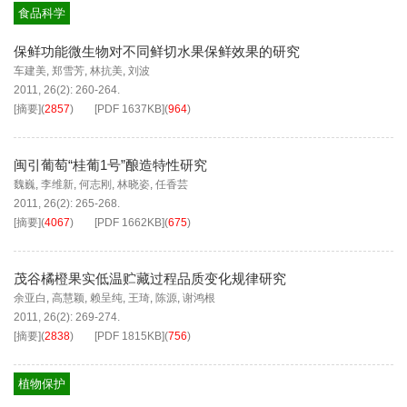
食品科学
保鲜功能微生物对不同鲜切水果保鲜效果的研究
车建美
,
郑雪芳
,
林抗美
,
刘波
2011, 26(2): 260-264.
[摘要]
(
2857
)
[PDF
1637KB
]
(
964
)
闽引葡萄“桂葡1号”酿造特性研究
魏巍
,
李维新
,
何志刚
,
林晓姿
,
任香芸
2011, 26(2): 265-268.
[摘要]
(
4067
)
[PDF
1662KB
]
(
675
)
茂谷橘橙果实低温贮藏过程品质变化规律研究
余亚白
,
高慧颖
,
赖呈纯
,
王琦
,
陈源
,
谢鸿根
2011, 26(2): 269-274.
[摘要]
(
2838
)
[PDF
1815KB
]
(
756
)
植物保护