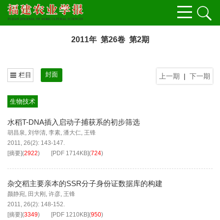
2011年 第26卷 第2期
封面
栏目
上一期
|
下一期
生物技术
水稻T-DNA插入启动子捕获系的初步筛选
胡昌泉
,
刘华清
,
李素
,
潘大仁
,
王锋
2011, 26(2): 143-147.
[摘要]
(
2922
)
[PDF
1714KB
]
(
724
)
杂交稻主要亲本的SSR分子身份证数据库的构建
颜静宛
,
田大刚
,
许彦
,
王锋
2011, 26(2): 148-152.
[摘要]
(
3349
)
[PDF
1210KB
]
(
950
)