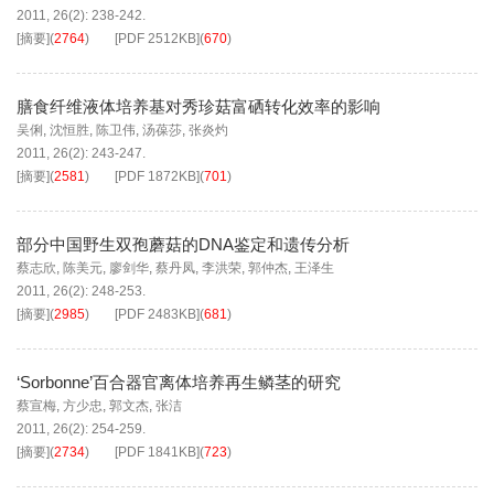
2011, 26(2): 238-242.
[摘要]
(
2764
)
[PDF
2512KB
]
(
670
)
膳食纤维液体培养基对秀珍菇富硒转化效率的影响
吴俐
,
沈恒胜
,
陈卫伟
,
汤葆莎
,
张炎灼
2011, 26(2): 243-247.
[摘要]
(
2581
)
[PDF
1872KB
]
(
701
)
部分中国野生双孢蘑菇的DNA鉴定和遗传分析
蔡志欣
,
陈美元
,
廖剑华
,
蔡丹凤
,
李洪荣
,
郭仲杰
,
王泽生
2011, 26(2): 248-253.
[摘要]
(
2985
)
[PDF
2483KB
]
(
681
)
‘Sorbonne’百合器官离体培养再生鳞茎的研究
蔡宣梅
,
方少忠
,
郭文杰
,
张洁
2011, 26(2): 254-259.
[摘要]
(
2734
)
[PDF
1841KB
]
(
723
)