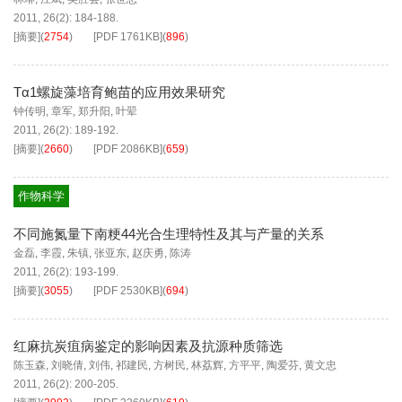
2011, 26(2): 184-188.
[摘要]
(
2754
)
[PDF
1761KB
]
(
896
)
Tα1螺旋藻培育鲍苗的应用效果研究
钟传明
,
章军
,
郑升阳
,
叶翚
2011, 26(2): 189-192.
[摘要]
(
2660
)
[PDF
2086KB
]
(
659
)
作物科学
不同施氮量下南粳44光合生理特性及其与产量的关系
金磊
,
李霞
,
朱镇
,
张亚东
,
赵庆勇
,
陈涛
2011, 26(2): 193-199.
[摘要]
(
3055
)
[PDF
2530KB
]
(
694
)
红麻抗炭疽病鉴定的影响因素及抗源种质筛选
陈玉森
,
刘晓倩
,
刘伟
,
祁建民
,
方树民
,
林荔辉
,
方平平
,
陶爱芬
,
黄文忠
2011, 26(2): 200-205.