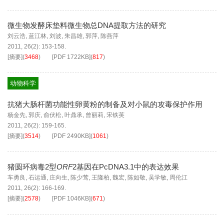
微生物发酵床垫料微生物总DNA提取方法的研究
刘云浩
,
蓝江林
,
刘波
,
朱昌雄
,
郭萍
,
陈燕萍
2011, 26(2): 153-158.
[摘要]
(
3468
)
[PDF
1722KB
]
(
817
)
动物科学
抗猪大肠杆菌功能性卵黄粉的制备及对小鼠的攻毒保护作用
杨金先
,
郭庆
,
俞伏松
,
叶鼎承
,
曾丽莉
,
宋铁英
2011, 26(2): 159-165.
[摘要]
(
3514
)
[PDF
2490KB
]
(
1061
)
猪圆环病毒2型
ORF
2基因在PcDNA3.1中的表达效果
车勇良
,
石运通
,
庄向生
,
陈少莺
,
王隆柏
,
魏宏
,
陈如敬
,
吴学敏
,
周伦江
2011, 26(2): 166-169.
[摘要]
(
2578
)
[PDF
1046KB
]
(
671
)