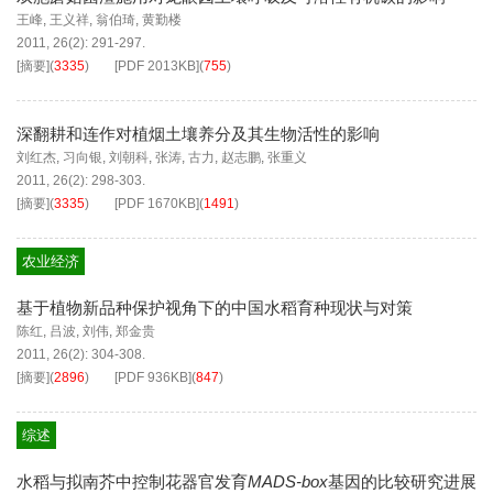
王峰
,
王义祥
,
翁伯琦
,
黄勤楼
2011, 26(2): 291-297.
[摘要]
(
3335
)
[PDF
2013KB
]
(
755
)
深翻耕和连作对植烟土壤养分及其生物活性的影响
刘红杰
,
习向银
,
刘朝科
,
张涛
,
古力
,
赵志鹏
,
张重义
2011, 26(2): 298-303.
[摘要]
(
3335
)
[PDF
1670KB
]
(
1491
)
农业经济
基于植物新品种保护视角下的中国水稻育种现状与对策
陈红
,
吕波
,
刘伟
,
郑金贵
2011, 26(2): 304-308.
[摘要]
(
2896
)
[PDF
936KB
]
(
847
)
综述
水稻与拟南芥中控制花器官发育
MADS-box
基因的比较研究进展