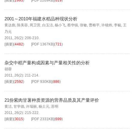
[摘要]
(
2993
)
[PDF
2269KB
]
(
619
)
2001～2010年福建水稻品种现状分析
黄达彪
,
陈美容
,
周卫营
,
白玉洁
,
杨小飞
,
蔡华镇
,
张敏
,
曹榕平
,
许镜炜
,
李毓
,
王
乃元
2011, 26(2): 206-210.
[摘要]
(
4482
)
[PDF
1367KB
]
(
721
)
杂交中稻产量构成因素与产量相关性的分析
胡蓉
2011, 26(2): 211-214.
[摘要]
(
2592
)
[PDF
930KB
]
(
886
)
21份紫肉甘薯种质资源的营养品质及其产量评价
黄洁
,
甘学德
,
许瑞丽
,
杨土元
,
苏明
2011, 26(2): 215-222.
[摘要]
(
3015
)
[PDF
2331KB
]
(
699
)