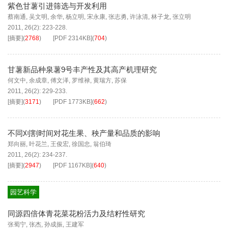
紫色甘薯引进筛选与开发利用
蔡南通
,
吴文明
,
余华
,
杨立明
,
宋永康
,
张志勇
,
许泳清
,
林子龙
,
张立明
2011, 26(2): 223-228.
[摘要]
(
2768
)
[PDF
2314KB
]
(
704
)
甘薯新品种泉薯9号丰产性及其高产机理研究
何文中
,
余成章
,
傅文泽
,
罗维禄
,
黄瑞方
,
苏保
2011, 26(2): 229-233.
[摘要]
(
3171
)
[PDF
1773KB
]
(
662
)
不同刈割时间对花生果、秧产量和品质的影响
郑向丽
,
叶花兰
,
王俊宏
,
徐国忠
,
翁伯琦
2011, 26(2): 234-237.
[摘要]
(
2947
)
[PDF
1167KB
]
(
640
)
园艺科学
同源四倍体青花菜花粉活力及结籽性研究
张蜀宁
,
张杰
,
孙成振
,
王建军