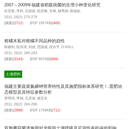
2007～2009年福建省稻瘟病菌的生理小种变化研究
杜宜新
,
李科
,
石妞妞
,
阮宏椿
,
甘林
,
杨秀娟
,
陈福如
2011, 26(2): 275-279.
[摘要]
(
2712
)
[PDF
1957KB
]
(
400
)
柑橘木虱对柑橘不同品种的趋性
陈建利
,
阮传清
,
刘波
,
范国成
,
段永平
,
D.HALL
2011, 26(2): 280-283.
[摘要]
(
3143
)
[PDF
907KB
]
(
689
)
土壤肥料
福建主要蔬菜氮磷钾营养特性及其施肥指标体系研究Ⅰ.需肥动
态模型及其特征参数分析
章明清
,
李娟
,
孔庆波
,
姚宝全
2011, 26(2): 284-290.
[摘要]
(
2899
)
[PDF
1759KB
]
(
712
)
双胞蘑菇菌渣施用对龙眼园土壤呼吸及可溶性有机碳的影响