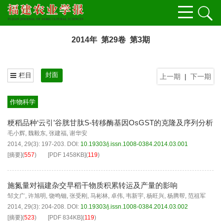
2014年 第29卷 第3期
封面
栏目
上一期
|
下一期
作物科学
粳稻品种‘云引’谷胱甘肽S-转移酶基因OsGST的克隆及序列分析
毛小辉
,
魏毅东
,
张建福
,
谢华安
2014, 29(3): 197-203.
DOI:
10.19303/j.issn.1008-0384.2014.03.001
[摘要]
(
557
)
[PDF
1458KB
]
(
119
)
施氮量对福建杂交早稻干物质积累转运及产量的影响
邹文广
,
许旭明
,
饶鸣钿
,
张受刚
,
马彬林
,
卓伟
,
韦新宇
,
杨旺兴
,
杨腾帮
,
范祖军
2014, 29(3): 204-208.
DOI:
10.19303/j.issn.1008-0384.2014.03.002
[摘要]
(
523
)
[PDF
834KB
]
(
119
)