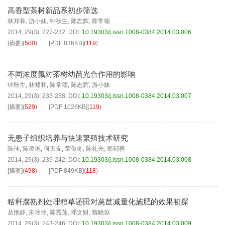
高香型茶树新品系初步筛选
林郑和
,
游小妹
,
钟秋生
,
陈志辉
,
陈常颂
2014, 29(3): 227-232.
DOI:
10.19303/j.issn.1008-0384.2014.03.006
[摘要]
(
500
)
[PDF
836KB
]
(
119
)
不同浓度氟对茶树幼苗光合作用的影响
钟秋生
,
林郑和
,
陈常颂
,
陈志辉
,
游小妹
2014, 29(3): 233-238.
DOI:
10.19303/j.issn.1008-0384.2014.03.007
[摘要]
(
529
)
[PDF
1026KB
]
(
119
)
无患子组织培养与快速繁殖技术研究
陈佳
,
陈凌艳
,
何天友
,
荣俊冬
,
陈礼光
,
郑郁善
2014, 29(3): 239-242.
DOI:
10.19303/j.issn.1008-0384.2014.03.008
[摘要]
(
498
)
[PDF
849KB
]
(
118
)
秸秆腐熟剂处理稻草还田对莴苣减量化施肥的效果初探
丛艳静
,
朱玲玲
,
陈秀莲
,
邓文财
,
魏晓琼
2014, 29(3): 243-246.
DOI:
10.19303/j.issn.1008-0384.2014.03.009