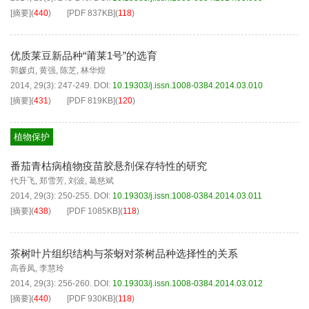
[摘要]
(
440
)
[PDF
837KB
]
(
118
)
优质莱豆新品种“莆莱1号”的选育
郭媛贞
,
黄强
,
陈芝
,
林华煌
2014, 29(3): 247-249.
DOI:
10.19303/j.issn.1008-0384.2014.03.010
[摘要]
(
431
)
[PDF
819KB
]
(
120
)
植物保护
番茄青枯病植物疫苗胶悬剂保存特性的研究
代升飞
,
郑雪芳
,
刘波
,
葛慈斌
2014, 29(3): 250-255.
DOI:
10.19303/j.issn.1008-0384.2014.03.011
[摘要]
(
438
)
[PDF
1085KB
]
(
118
)
茶树叶片组织结构与茶蚜对茶树品种选择性的关系
高香凤
,
李慧玲
2014, 29(3): 256-260.
DOI:
10.19303/j.issn.1008-0384.2014.03.012
[摘要]
(
440
)
[PDF
930KB
]
(
118
)