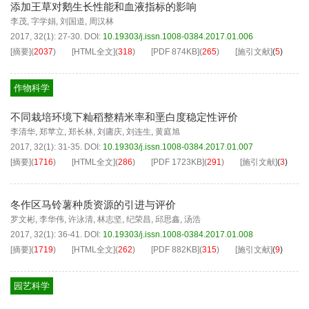
添加王草对鹅生长性能和血液指标的影响
李茂
,
字学娟
,
刘国道
,
周汉林
2017, 32(1): 27-30.
DOI:
10.19303/j.issn.1008-0384.2017.01.006
[摘要]
(
2037
)
[HTML全文]
(
318
)
[PDF
874KB
]
(
265
)
[施引文献]
(
5
)
作物科学
不同栽培环境下籼稻整精米率和垩白度稳定性评价
李清华
,
郑苹立
,
郑长林
,
刘庸庆
,
刘连生
,
黄庭旭
2017, 32(1): 31-35.
DOI:
10.19303/j.issn.1008-0384.2017.01.007
[摘要]
(
1716
)
[HTML全文]
(
286
)
[PDF
1723KB
]
(
291
)
[施引文献]
(
3
)
冬作区马铃薯种质资源的引进与评价
罗文彬
,
李华伟
,
许泳清
,
林志坚
,
纪荣昌
,
邱思鑫
,
汤浩
2017, 32(1): 36-41.
DOI:
10.19303/j.issn.1008-0384.2017.01.008
[摘要]
(
1719
)
[HTML全文]
(
262
)
[PDF
882KB
]
(
315
)
[施引文献]
(
9
)
园艺科学