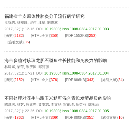
福建省羊支原体性肺炎分子流行病学研究
江锦秀
,
林裕胜
,
游伟
,
江斌
,
胡奇林
2017, 32(1): 12-16.
DOI:
10.19303/j.issn.1008-0384.2017.01.003
[摘要]
(
2132
)
[HTML全文]
(
350
)
[PDF
1552KB
]
(
252
)
[施引文献]
(
35
)
海带多糖对珍珠龙胆石斑鱼生长性能和免疫力的影响
林建斌
,
梁萍
,
朱庆国
,
邱曼丽
2017, 32(1): 17-21.
DOI:
10.19303/j.issn.1008-0384.2017.01.004
[摘要]
(
2152
)
[HTML全文]
(
376
)
[PDF
886KB
]
(
343
)
[施引文献]
(
34
)
不同处理对花生与甜玉米秸秆混合青贮发酵品质的影响
陈鑫珠
,
林芝
,
唐兆秀
,
黄友志
,
李文杨
,
翁伯琦
,
庄益芬
,
陈湘瑜
2017, 32(1): 22-26.
DOI:
10.19303/j.issn.1008-0384.2017.01.005
[摘要]
(
1862
)
[HTML全文]
(
309
)
[PDF
880KB
]
(
351
)
[施引文献]
(
10
)