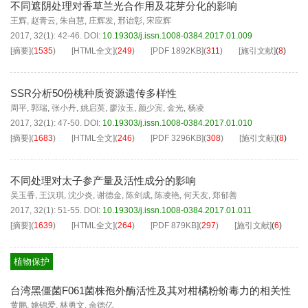
不同遮阴处理对香草兰光合作用及花芽分化的影响
王辉
,
赵青云
,
朱自慧
,
庄辉发
,
邢诒彰
,
宋应辉
2017, 32(1): 42-46.
DOI:
10.19303/j.issn.1008-0384.2017.01.009
[摘要]
(
1535
)
[HTML全文]
(
249
)
[PDF
1892KB
]
(
311
)
[施引文献]
(
8
)
SSR分析50份桃种质资源遗传多样性
周平
,
郭瑞
,
张小丹
,
姚启英
,
廖汝玉
,
颜少宾
,
金光
,
杨凌
2017, 32(1): 47-50.
DOI:
10.19303/j.issn.1008-0384.2017.01.010
[摘要]
(
1683
)
[HTML全文]
(
246
)
[PDF
3296KB
]
(
308
)
[施引文献]
(
8
)
不同处理对太子参产量及活性成分的影响
吴玉香
,
王汉琪
,
沈少炎
,
谢德金
,
陈剑成
,
陈凌艳
,
何天友
,
郑郁善
2017, 32(1): 51-55.
DOI:
10.19303/j.issn.1008-0384.2017.01.011
[摘要]
(
1639
)
[HTML全文]
(
264
)
[PDF
879KB
]
(
297
)
[施引文献]
(
6
)
植物保护
台湾黑僵菌F061菌株孢外酶活性及其对柑橘粉蚧毒力的相关性
黄鹏
,
姚锦爱
,
林勇文
,
余德亿