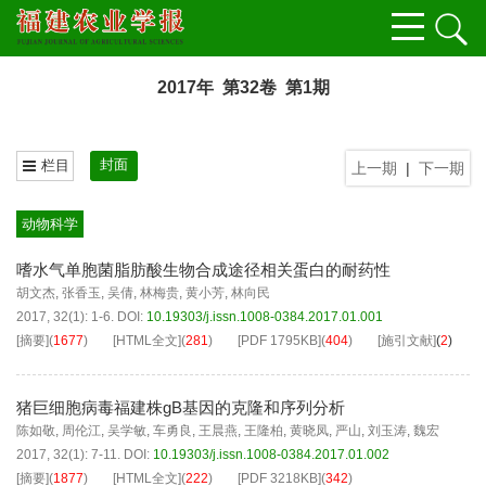
2017年 第32卷 第1期
封面
栏目
上一期
|
下一期
动物科学
嗜水气单胞菌脂肪酸生物合成途径相关蛋白的耐药性
胡文杰
,
张香玉
,
吴倩
,
林梅贵
,
黄小芳
,
林向民
2017, 32(1): 1-6.
DOI:
10.19303/j.issn.1008-0384.2017.01.001
[摘要]
(
1677
)
[HTML全文]
(
281
)
[PDF
1795KB
]
(
404
)
[施引文献]
(
2
)
猪巨细胞病毒福建株gB基因的克隆和序列分析
陈如敬
,
周伦江
,
吴学敏
,
车勇良
,
王晨燕
,
王隆柏
,
黄晓凤
,
严山
,
刘玉涛
,
魏宏
2017, 32(1): 7-11.
DOI:
10.19303/j.issn.1008-0384.2017.01.002
[摘要]
(
1877
)
[HTML全文]
(
222
)
[PDF
3218KB
]
(
342
)