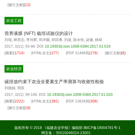
[施引文献]
(
12
)
农业工程
营养液膜 (NFT) 栽培试验仪的设计
刘现
,
林营志
,
李传辉
,
郑岸颖
,
郑回勇
,
刘波
,
陈永快
,
赵健
,
林斌
2017, 32(1): 93-98.
DOI:
10.19303/j.issn.1008-0384.2017.01.019
[摘要]
(
1714
)
[HTML全文]
(
277
)
[PDF
3148KB
]
(
278
)
[施引文献]
(
6
)
农业经济
碳排放约束下农业全要素生产率测算与收敛性检验
刘德娟
,
周琼
2017, 32(1): 99-106.
DOI:
10.19303/j.issn.1008-0384.2017.01.020
[摘要]
(
2222
)
[HTML全文]
(
381
)
[PDF
1382KB
]
(
308
)
[施引文献]
(
18
)
版权所有 © 2018 《福建农业学报》编辑部
闽ICP备19004781号-1
网安备：35010046024-23001