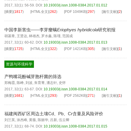
2017, 32(1): 56-59.
DOI:
10.19303/j.issn.1008-0384.2017.01.012
[摘要]
(
1817
)
[HTML全文]
(
262
)
[PDF
1049KB
]
(
297
)
[施引文献]
(
2
)
中国李新害虫——李芽瘿螨
Eriophyes hybridicola
研究初报
胡菡青
,
王贤达
,
林雄杰
,
罗水鑫
,
陈瑾
,
范国成
2017, 32(1): 60-62.
DOI:
10.19303/j.issn.1008-0384.2017.01.013
[摘要]
(
1725
)
[HTML全文]
(
322
)
[PDF
1421KB
]
(
305
)
[施引文献]
(
1
)
资源与环境科学
产鸭嘴花酚碱芽胞杆菌的筛选
郑梅霞
,
陈峥
,
刘波
,
朱育菁
,
潘志针
,
史怀
2017, 32(1): 63-67.
DOI:
10.19303/j.issn.1008-0384.2017.01.014
[摘要]
(
1681
)
[HTML全文]
(
293
)
[PDF
2562KB
]
(
271
)
[施引文献]
(
1
)
福建闽西矿区周边土壤Cd、Pb、Cr含量及风险评价
刘兰英
,
涂杰峰
,
黄薇
,
陈丽华
,
吕新
,
伍云卿
2017, 32(1): 68-74.
DOI:
10.19303/j.issn.1008-0384.2017.01.015