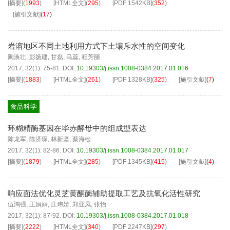
[摘要]
(
1993
)
[HTML全文]
(
295
)
[PDF
1542KB
]
(
352
)
[施引文献]
(
17
)
岩溶地区不同土地利用方式下土壤斥水性的空间变化
陶涣壮
,
彭扬建
,
甘磊
,
马蕊
,
程芳丽
2017, 32(1): 75-81.
DOI:
10.19303/j.issn.1008-0384.2017.01.016
[摘要]
(
1883
)
[HTML全文]
(
261
)
[PDF
1328KB
]
(
325
)
[施引文献]
(
7
)
食品科学
环糊精酶基因在毕赤酵母中的组成型表达
陈龙军
,
陈济琛
,
林新坚
,
蔡海松
2017, 32(1): 82-86.
DOI:
10.19303/j.issn.1008-0384.2017.01.017
[摘要]
(
1879
)
[HTML全文]
(
285
)
[PDF
1345KB
]
(
415
)
[施引文献]
(
4
)
响应面法优化灵芝黄酮酶辅助提取工艺及抗氧化活性研究
伍鸿强
,
王娟娟
,
庄玮婧
,
郑亚凤
,
张怡
2017, 32(1): 87-92.
DOI:
10.19303/j.issn.1008-0384.2017.01.018
[摘要]
(
2222
)
[HTML全文]
(
340
)
[PDF
2247KB
]
(
297
)