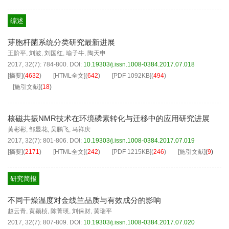
综述
芽胞杆菌系统分类研究最新进展
王阶平
,
刘波
,
刘国红
,
喻子牛
,
陶天申
2017, 32(7): 784-800.
DOI:
10.19303/j.issn.1008-0384.2017.07.018
[摘要]
(
4632
)
[HTML全文]
(
642
)
[PDF
1092KB
]
(
494
)
[施引文献]
(
18
)
核磁共振NMR技术在环境磷素转化与迁移中的应用研究进展
黄彬彬
,
邹显花
,
吴鹏飞
,
马祥庆
2017, 32(7): 801-806.
DOI:
10.19303/j.issn.1008-0384.2017.07.019
[摘要]
(
2171
)
[HTML全文]
(
242
)
[PDF
1215KB
]
(
246
)
[施引文献]
(
9
)
研究简报
不同干燥温度对金线兰品质与有效成分的影响
赵云青
,
黄颖桢
,
陈菁瑛
,
刘保财
,
黄瑞平
2017, 32(7): 807-809.
DOI:
10.19303/j.issn.1008-0384.2017.07.020