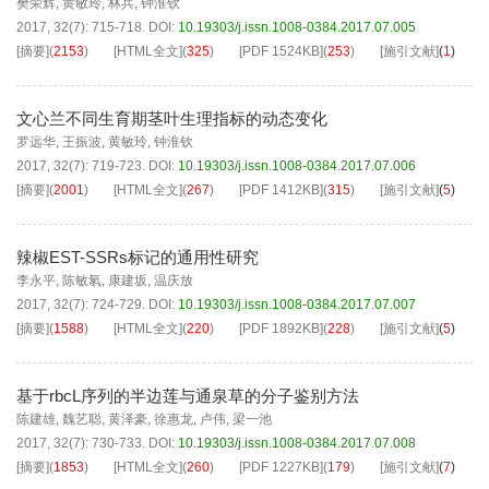
樊荣辉
,
黄敏玲
,
林兵
,
钟淮钦
2017, 32(7): 715-718.
DOI:
10.19303/j.issn.1008-0384.2017.07.005
[摘要]
(
2153
)
[HTML全文]
(
325
)
[PDF
1524KB
]
(
253
)
[施引文献]
(
1
)
文心兰不同生育期茎叶生理指标的动态变化
罗远华
,
王振波
,
黄敏玲
,
钟淮钦
2017, 32(7): 719-723.
DOI:
10.19303/j.issn.1008-0384.2017.07.006
[摘要]
(
2001
)
[HTML全文]
(
267
)
[PDF
1412KB
]
(
315
)
[施引文献]
(
5
)
辣椒EST-SSRs标记的通用性研究
李永平
,
陈敏氡
,
康建坂
,
温庆放
2017, 32(7): 724-729.
DOI:
10.19303/j.issn.1008-0384.2017.07.007
[摘要]
(
1588
)
[HTML全文]
(
220
)
[PDF
1892KB
]
(
228
)
[施引文献]
(
5
)
基于rbcL序列的半边莲与通泉草的分子鉴别方法
陈建雄
,
魏艺聪
,
黄泽豪
,
徐惠龙
,
卢伟
,
梁一池
2017, 32(7): 730-733.
DOI:
10.19303/j.issn.1008-0384.2017.07.008
[摘要]
(
1853
)
[HTML全文]
(
260
)
[PDF
1227KB
]
(
179
)
[施引文献]
(
7
)