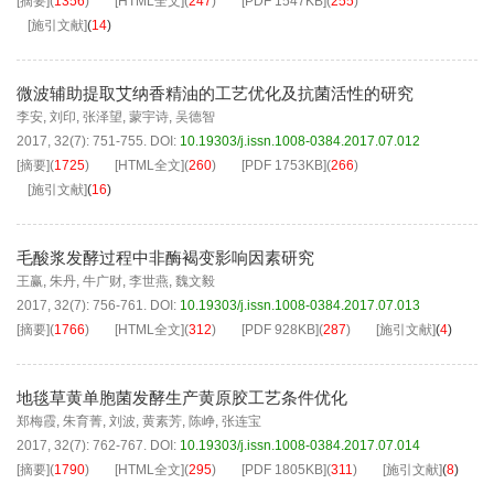
[摘要]
(
1356
)
[HTML全文]
(
247
)
[PDF
1547KB
]
(
255
)
[施引文献]
(
14
)
微波辅助提取艾纳香精油的工艺优化及抗菌活性的研究
李安
,
刘印
,
张泽望
,
蒙宇诗
,
吴德智
2017, 32(7): 751-755.
DOI:
10.19303/j.issn.1008-0384.2017.07.012
[摘要]
(
1725
)
[HTML全文]
(
260
)
[PDF
1753KB
]
(
266
)
[施引文献]
(
16
)
毛酸浆发酵过程中非酶褐变影响因素研究
王赢
,
朱丹
,
牛广财
,
李世燕
,
魏文毅
2017, 32(7): 756-761.
DOI:
10.19303/j.issn.1008-0384.2017.07.013
[摘要]
(
1766
)
[HTML全文]
(
312
)
[PDF
928KB
]
(
287
)
[施引文献]
(
4
)
地毯草黄单胞菌发酵生产黄原胶工艺条件优化
郑梅霞
,
朱育菁
,
刘波
,
黄素芳
,
陈峥
,
张连宝
2017, 32(7): 762-767.
DOI:
10.19303/j.issn.1008-0384.2017.07.014
[摘要]
(
1790
)
[HTML全文]
(
295
)
[PDF
1805KB
]
(
311
)
[施引文献]
(
8
)