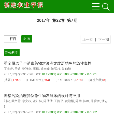
2017年 第32卷 第7期
封面
栏目
上一期
|
下一期
动物科学
重金属离子与消毒药物对澳洲龙纹斑幼鱼的急性毒性
罗土炎
,
罗钦
,
饶秋华
,
李巍
,
涂杰峰
,
陈荣枝
,
翁伯琦
2017, 32(7): 691-696.
DOI:
10.19303/j.issn.1008-0384.2017.07.001
[摘要]
(
1790
)
[HTML全文]
(
263
)
[PDF
1007KB
]
(
278
)
[施引文献]
(
8
)
养猪污染治理异位微生物发酵床的设计与应用
刘波
,
戴文霄
,
余文权
,
蓝江林
,
陈倩倩
,
王阶平
,
黄勤楼
,
陈华
,
陈峥
,
朱育菁
,
潘志
针
2017, 32(7): 697-702.
DOI:
10.19303/j.issn.1008-0384.2017.07.002