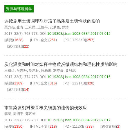
资源与环境科学
连续施用土壤调理剂对茄子品质及土壤性状的影响
栗方亮
,
张青
,
王利民
,
王煌平
,
安梦鱼
,
罗涛
2017, 32(7): 768-773.
DOI:
10.19303/j.issn.1008-0384.2017.07.015
[摘要]
(
1628
)
[HTML全文]
(
251
)
[PDF
1293KB
]
(
257
)
[施引文献]
(
22
)
炭化温度和时间对烟秆生物质炭微观结构和理化性质的影响
王成己
,
吴志丹
,
胡忠良
,
唐莉娜
,
刘岑薇
,
黄毅斌
2017, 32(7): 774-778.
DOI:
10.19303/j.issn.1008-0384.2017.07.016
[摘要]
(
2369
)
[HTML全文]
(
316
)
[PDF
2221KB
]
(
320
)
[施引文献]
(
14
)
市售染发剂对蚕豆根尖细胞的遗传损伤效应
李莹
,
周细平
,
郑艺维
2017, 32(7): 779-783.
DOI:
10.19303/j.issn.1008-0384.2017.07.017
[摘要]
(
1350
)
[HTML全文]
(
218
)
[PDF
1112KB
]
(
239
)
[施引文献]
(
2
)