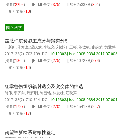
[摘要]
(
2292
)
[HTML全文]
(
375
)
[PDF
2533KB
]
(
391
)
[施引文献]
(
13
)
园艺科学
丝瓜种质资源主成分与聚类分析
叶新如
,
朱海生
,
温庆放
,
李祖亮
,
刘建汀
,
王彬
,
陈敏氡
,
张前荣
,
黄爱萍
2017, 32(7): 703-709.
DOI:
10.19303/j.issn.1008-0384.2017.07.003
[摘要]
(
1866
)
[HTML全文]
(
275
)
[PDF
1072KB
]
(
274
)
[施引文献]
(
14
)
红掌愈伤组织辐射诱变及突变体的筛选
尚伟
,
李齐向
,
周辉明
,
陈昌铭
,
林发壮
,
江秋萍
2017, 32(7): 710-714.
DOI:
10.19303/j.issn.1008-0384.2017.07.004
[摘要]
(
1727
)
[HTML全文]
(
270
)
[PDF
1541KB
]
(
257
)
[施引文献]
(
17
)
鹤望兰新株系耐寒性鉴定