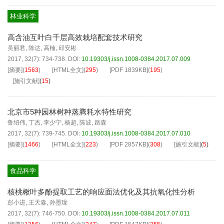
林业科学
高含油互叶白千层高效栽培配套技术研究
吴丽君
,
陈达
,
高楠
,
邱安彬
2017, 32(7): 734-738.
DOI:
10.19303/j.issn.1008-0384.2017.07.009
[摘要]
(
1563
)
[HTML全文]
(
295
)
[PDF
1839KB
]
(
195
)
[施引文献]
(
15
)
北京市5种园林树种蒸腾耗水特性研究
鲁绍伟
,
丁杰
,
李少宁
,
杨超
,
陈波
,
路森
2017, 32(7): 739-745.
DOI:
10.19303/j.issn.1008-0384.2017.07.010
[摘要]
(
1466
)
[HTML全文]
(
223
)
[PDF
2857KB
]
(
308
)
[施引文献]
(
5
)
食品科学
核桃楸叶多酚提取工艺的响应面法优化及其抗氧化性分析
彭小进
,
王天淼
,
孙墨珑
2017, 32(7): 746-750.
DOI:
10.19303/j.issn.1008-0384.2017.07.011